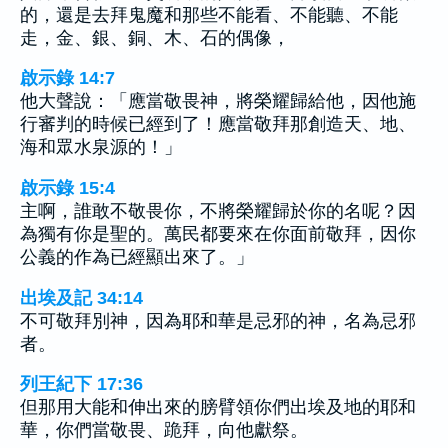
的，還是去拜鬼魔和那些不能看、不能聽、不能
走，金、銀、銅、木、石的偶像，
啟示錄 14:7
他大聲說：「應當敬畏神，將榮耀歸給他，因他施
行審判的時候已經到了！應當敬拜那創造天、地、
海和眾水泉源的！」
啟示錄 15:4
主啊，誰敢不敬畏你，不將榮耀歸於你的名呢？因
為獨有你是聖的。萬民都要來在你面前敬拜，因你
公義的作為已經顯出來了。」
出埃及記 34:14
不可敬拜別神，因為耶和華是忌邪的神，名為忌邪
者。
列王紀下 17:36
但那用大能和伸出來的膀臂領你們出埃及地的耶和
華，你們當敬畏、跪拜，向他獻祭。