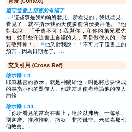
背景 (Context)
遵守這書上預言的有福了
…
這些事是我約翰所聽見、所看見的，我既聽見、
8
看見了，就在指示我的天使腳前俯伏要拜他。
他
9
對我說：「千萬不可！我與你，和你的弟兄眾先
知，並那些守這書上言語的人，同是做僕人的。你
要敬拜神！」
他又對我說：「不可封了這書上的
10
預言，因為日期近了。…
交叉引用 (Cross Ref)
啟示錄 1:1
耶穌基督的啟示，就是神賜給他，叫他將必要快成
的事指示他的眾僕人。他就差遣使者曉諭他的僕人
約翰。
啟示錄 1:11
「你所看見的當寫在書上，達於以弗所、士每拿、
別迦摩、推雅推喇、撒狄、非拉鐵非、老底嘉那七
個教會。」