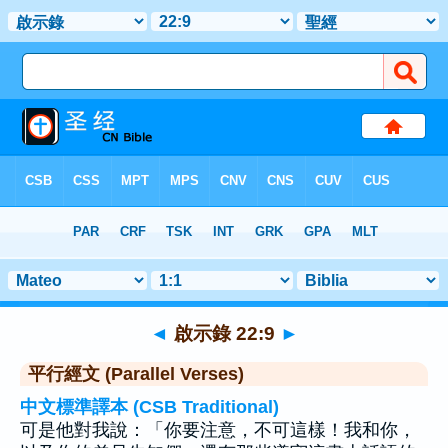
聖經
>
啟示錄
>
章 22
> 聖經金句 9
◄
啟示錄 22:9
►
平行經文 (Parallel Verses)
中文標準譯本 (CSB Traditional)
可是他對我說：「你要注意，不可這樣！我和你，