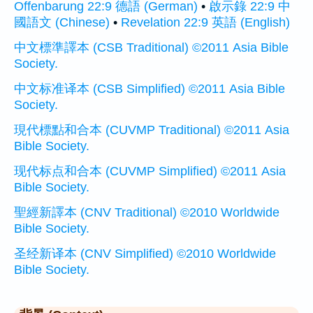
Offenbarung 22:9 德語 (German)
•
啟示錄 22:9 中
國語文 (Chinese)
•
Revelation 22:9 英語 (English)
中文標準譯本 (CSB Traditional) ©2011 Asia Bible
Society.
中文标准译本 (CSB Simplified) ©2011 Asia Bible
Society.
現代標點和合本 (CUVMP Traditional) ©2011 Asia
Bible Society.
现代标点和合本 (CUVMP Simplified) ©2011 Asia
Bible Society.
聖經新譯本 (CNV Traditional) ©2010 Worldwide
Bible Society.
圣经新译本 (CNV Simplified) ©2010 Worldwide
Bible Society.