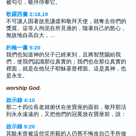
被勾引，敬拜侍奉它。
歌羅西書 2:18,19
不可讓人因著故意謙虛和敬拜天使，就奪去你們的
獎賞。這等人拘泥在所見過的，隨著自己的慾心，
無故地自高自大，…
約翰一書 5:20
我們也知道神的兒子已經來到，且將智慧賜給我
們，使我們認識那位真實的；我們也在那位真實的
裡面，就是在他兒子耶穌基督裡面。這是真神，也
是永生。
worship God.
啟示錄 4:10
那二十四位長老就俯伏在坐寶座的面前，敬拜那活
到永永遠遠的，又把他們的冠冕放在寶座前，說：
啟示錄 9:20
其餘未曾被這些災所殺的人仍舊不悔改自己手所做