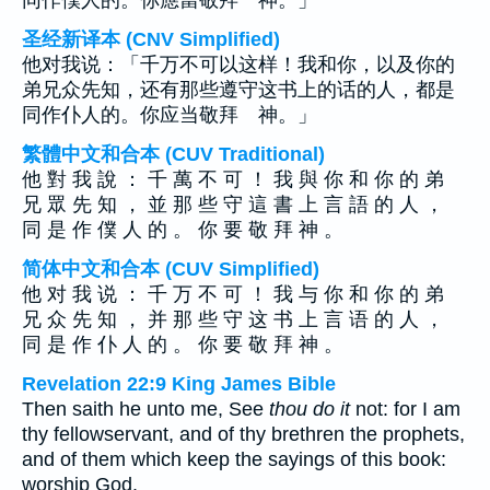
同作僕人的。你應當敬拜 神。」
圣经新译本 (CNV Simplified)
他对我说：「千万不可以这样！我和你，以及你的
弟兄众先知，还有那些遵守这书上的话的人，都是
同作仆人的。你应当敬拜 神。」
繁體中文和合本 (CUV Traditional)
他 對 我 說 ： 千 萬 不 可 ！ 我 與 你 和 你 的 弟
兄 眾 先 知 ， 並 那 些 守 這 書 上 言 語 的 人 ，
同 是 作 僕 人 的 。 你 要 敬 拜 神 。
简体中文和合本 (CUV Simplified)
他 对 我 说 ： 千 万 不 可 ！ 我 与 你 和 你 的 弟
兄 众 先 知 ， 并 那 些 守 这 书 上 言 语 的 人 ，
同 是 作 仆 人 的 。 你 要 敬 拜 神 。
Revelation 22:9 King James Bible
Then saith he unto me, See
thou do it
not: for I am
thy fellowservant, and of thy brethren the prophets,
and of them which keep the sayings of this book:
worship God.