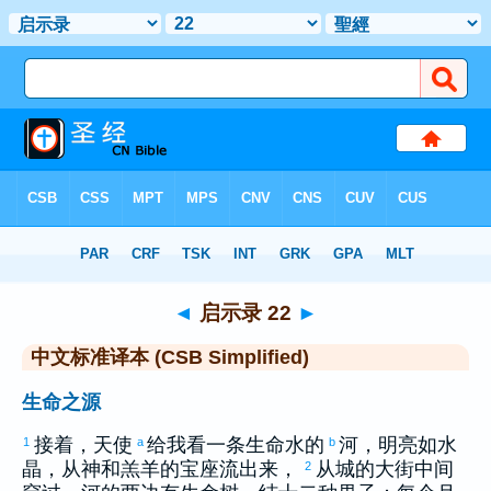
圣经
>
CSBS
> 启示录 22
◄
启示录 22
►
中文标准译本 (CSB Simplified)
生命之源
接着，天使
给我看一条生命水的
河，明亮如水
1
a
b
晶，从神和羔羊的宝座流出来，
从城的大街中间
2