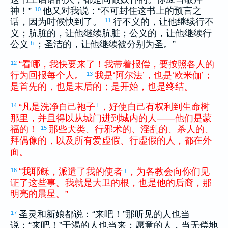
神！”
他又对我说：“不可封住这书上的预言之
10
话，因为时候快到了。
行不义的，让他继续行不
11
义；肮脏的，让他继续肮脏；公义的，让他继续行
公义
；圣洁的，让他继续被分别为圣。”
h
“
看
哪
，
我
快
要
来
了
！
我
带
着
报偿
，
要
按照
各人
的
12
行为
回报
每个
人
。
我
是
‘
阿尔法
’
，
也
是
‘
欧米伽
’
；
13
是
首先
的
，
也
是
末后
的
；
是
开始
，
也
是
终结
。
“
凡是
洗净
自己
袍子
，
好
使
自己
有
权利
到
生命
树
14
i
那里
，
并且
得以
从
城门
进
到
城
内
的
人
——
他们
是
蒙
福
的
！
那些
犬类
、
行
邪术
的
、
淫乱
的
、
杀人
的
、
15
拜
偶像
的
，
以及
所有
爱
虚假
、
行
虚假
的
人
，
都
在
外
面
。
“
我
耶稣
，
派遣
了
我
的
使者
，
为
各
教会
向
你们
见
16
j
证
了
这些
事
。
我
就
是
大卫
的
根
，
也
是
他
的
后裔
，
那
明亮
的
晨星
。
”
圣灵和新娘都说：“来吧！”那听见的人也当
17
说：“来吧！”干渴的人也当来；愿意的人，当无偿地