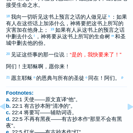
接受生命之水。
我向一切听见这书上预言之话的人做见证
：如果
18
k
有人在这些话上加添什么，神将要把这书上所写的
灾害加在他身上；
如果有人从这书上的预言之话
19
中删去什么
，神将要从这书上所写的生命树
和圣
l
m
城中删去他的份。
见证这些事的那一位说：
“
是
的
，
我
快
要
来
了
！
”
20
阿们！主耶稣啊，愿你来！
愿主耶稣
的恩典与所有的圣徒
同在！阿们。
21
n
o
p
Footnotes:
a.
22:1 天使——原文直译“他”。
b.
22:1 有古抄本附“清净的”。
c.
22:4 将要写——辅助词语。
d.
22:5 不再有黑夜——有古抄本作“那里不会有黑
夜”。
e.
22:5 灯光——有古抄本作“灯”。