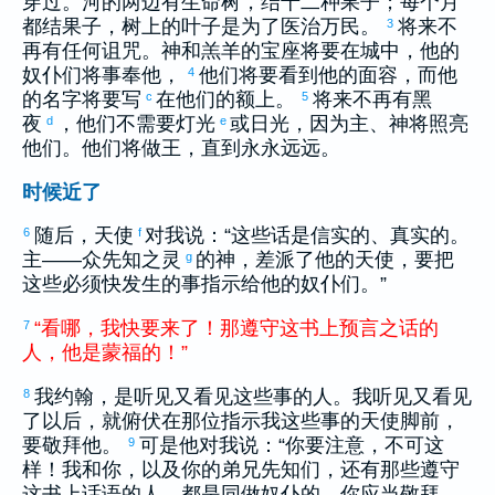
穿过。河的两边有生命树，结十二种果子；每个月
都结果子，树上的叶子是为了医治万民。
将来不
3
再有任何诅咒。神和羔羊的宝座将要在城中，他的
奴仆们将事奉他，
他们将要看到他的面容，而他
4
的名字将要写
在他们的额上。
将来不再有黑
c
5
夜
，他们不需要灯光
或日光，因为主、神将照亮
d
e
他们。他们将做王，直到永永远远。
时候近了
随后，天使
对我说：“这些话是信实的、真实的。
6
f
主——众先知之灵
的神，差派了他的天使，要把
g
这些必须快发生的事指示给他的奴仆们。”
“
看
哪
，
我
快
要
来
了
！
那
遵守
这
书
上
预言
之
话
的
7
人
，
他
是
蒙
福
的
！
”
我
约翰
，是听见又看见这些事的人。我听见又看见
8
了以后，就俯伏在那位指示我这些事的天使脚前，
要敬拜他。
可是他对我说：“你要注意，不可这
9
样！我和你，以及你的弟兄先知们，还有那些遵守
这书上话语的人，都是同做奴仆的。你应当敬拜