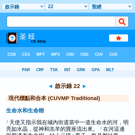
聖經
>
CUVMPT
> 啟示錄 22
◄
啟示錄 22
►
現代標點和合本 (CUVMP Traditional)
生命水和生命樹
天使又指示我在城內街道當中一道生命水的河，明
1
亮如水晶，從神和羔羊的寶座流出來。
在河這邊
2
a