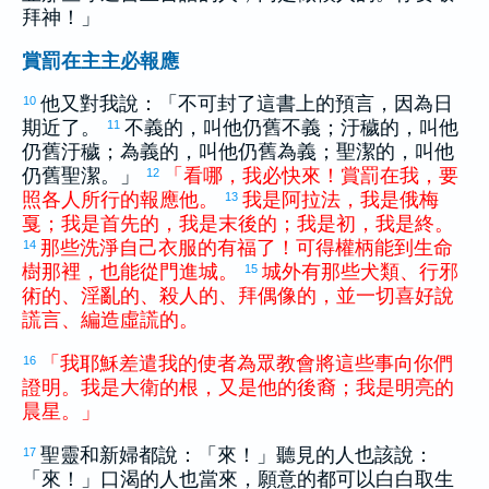
拜神！」
賞罰在主主必報應
他又對我說：「不可封了這書上的預言，因為日
10
期近了。
不義的，叫他仍舊不義；汙穢的，叫他
11
仍舊汙穢；為義的，叫他仍舊為義；聖潔的，叫他
仍舊聖潔。」
「
看
哪
，
我
必
快
來
！
賞罰
在
我
，
要
12
照
各人
所
行
的
報應
他
。
我
是
阿拉法
，
我
是
俄梅
13
戛
；
我
是
首先
的
，
我
是
末後
的
；
我
是
初
，
我
是
終
。
那些
洗淨
自己
衣服
的
有福
了
！
可
得
權柄
能
到
生命
14
樹
那裡
，
也
能
從
門
進
城
。
城
外
有
那些
犬
類
、
行
邪
15
術
的
、
淫亂
的
、
殺人
的
、
拜
偶像
的
，
並
一切
喜好
說
謊言
、
編造
虛謊
的
。
「
我
耶穌
差遣
我
的
使者
為
眾
教會
將
這些
事
向
你們
16
證明
。
我
是
大衛
的
根
，
又
是
他
的
後裔
；
我
是
明亮
的
晨星
。
」
聖靈和新婦都說：「來！」聽見的人也該說：
17
「來！」口渴的人也當來，願意的都可以白白取生