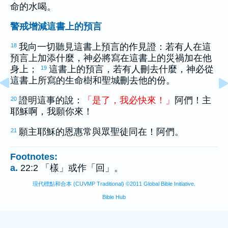
命的水喝。
警戒增減這書上的預言
我向一切聽見這書上預言的作見證：若有人在這
18
預言上加添什麼，神必將寫在這書上的災禍加在他
身上；
這書上的預言，若有人刪去什麼，神必從
19
這書上所寫的生命樹和聖城刪去他的份。
證明這事的說：
「
是
了
，
我
必
快
來
！
」
阿們！主
20
耶穌啊，我願你來！
願主耶穌的恩惠常與眾聖徒同在！阿們。
21
Footnotes:
a.
22:2 「樣」或作「回」。
現代標點和合本 (CUVMP Traditional) ©2011 Global Bible Initiative.
Bible Hub