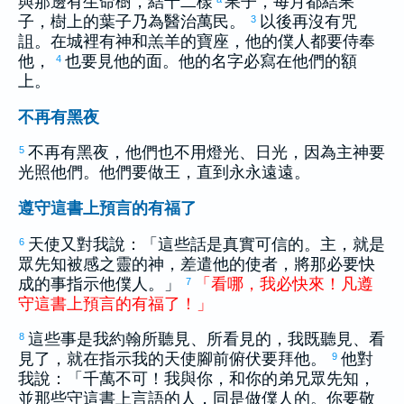
與那邊有生命樹，結十二樣
果子，每月都結果
子，樹上的葉子乃為醫治萬民。
以後再沒有咒
3
詛。在城裡有神和羔羊的寶座，他的僕人都要侍奉
他，
也要見他的面。他的名字必寫在他們的額
4
上。
不再有黑夜
不再有黑夜，他們也不用燈光、日光，因為主神要
5
光照他們。他們要做王，直到永永遠遠。
遵守這書上預言的有福了
天使又對我說：「這些話是真實可信的。主，就是
6
眾先知被感之靈的神，差遣他的使者，將那必要快
成的事指示他僕人。」
「
看
哪
，
我
必
快
來
！
凡
遵
7
守
這
書
上
預言
的
有福
了
！
」
這些事是我
約翰
所聽見、所看見的，我既聽見、看
8
見了，就在指示我的天使腳前俯伏要拜他。
他對
9
我說：「千萬不可！我與你，和你的弟兄眾先知，
並那些守這書上言語的人，同是做僕人的。你要敬