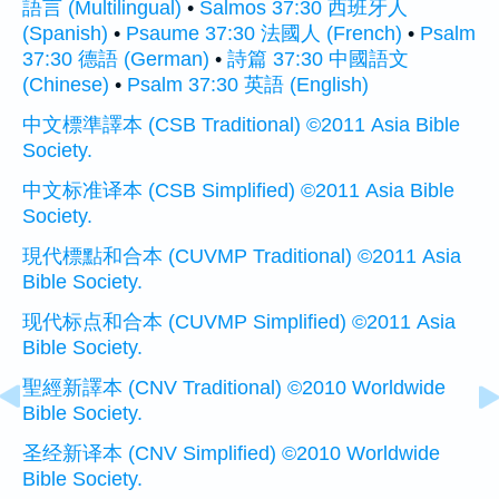
語言 (Multilingual)
•
Salmos 37:30 西班牙人
(Spanish)
•
Psaume 37:30 法國人 (French)
•
Psalm
37:30 德語 (German)
•
詩篇 37:30 中國語文
(Chinese)
•
Psalm 37:30 英語 (English)
中文標準譯本 (CSB Traditional) ©2011 Asia Bible
Society.
中文标准译本 (CSB Simplified) ©2011 Asia Bible
Society.
現代標點和合本 (CUVMP Traditional) ©2011 Asia
Bible Society.
现代标点和合本 (CUVMP Simplified) ©2011 Asia
Bible Society.
聖經新譯本 (CNV Traditional) ©2010 Worldwide
Bible Society.
圣经新译本 (CNV Simplified) ©2010 Worldwide
Bible Society.