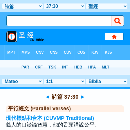
聖經
>
詩篇
>
章 37
> 聖經金句 30
◄
詩篇 37:30
►
平行經文 (Parallel Verses)
現代標點和合本 (CUVMP Traditional)
義人的口談論智慧，他的舌頭講說公平。