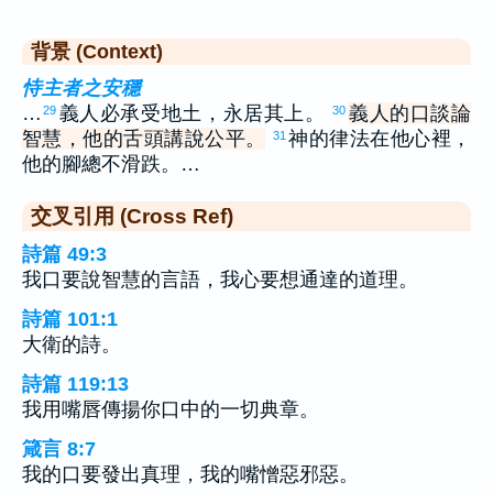
背景 (Context)
恃主者之安穩
…
義人必承受地土，永居其上。
義人的口談論
29
30
智慧，他的舌頭講說公平。
神的律法在他心裡，
31
他的腳總不滑跌。…
交叉引用 (Cross Ref)
詩篇 49:3
我口要說智慧的言語，我心要想通達的道理。
詩篇 101:1
大衛的詩。
詩篇 119:13
我用嘴唇傳揚你口中的一切典章。
箴言 8:7
我的口要發出真理，我的嘴憎惡邪惡。