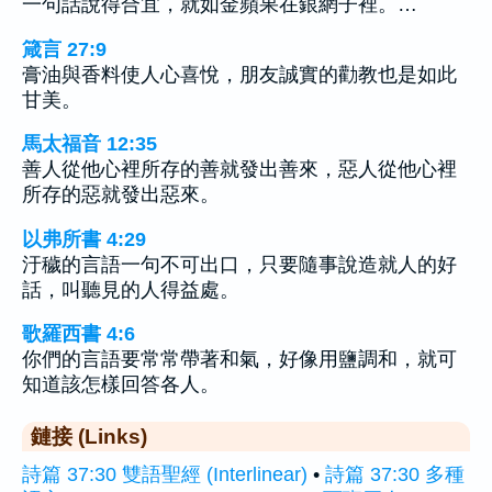
一句話說得合宜，就如金蘋果在銀網子裡。…
箴言 27:9
膏油與香料使人心喜悅，朋友誠實的勸教也是如此
甘美。
馬太福音 12:35
善人從他心裡所存的善就發出善來，惡人從他心裡
所存的惡就發出惡來。
以弗所書 4:29
汙穢的言語一句不可出口，只要隨事說造就人的好
話，叫聽見的人得益處。
歌羅西書 4:6
你們的言語要常常帶著和氣，好像用鹽調和，就可
知道該怎樣回答各人。
鏈接 (Links)
詩篇 37:30 雙語聖經 (Interlinear)
•
詩篇 37:30 多種