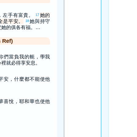
，左手有富貴。
她的
17
全是平安。
她與持守
18
定她的俱各有福。…
Ref)
你們當負我的軛，學我
心裡就必得享安息。
平安，什麼都不能使他
華喜悅，耶和華也使他