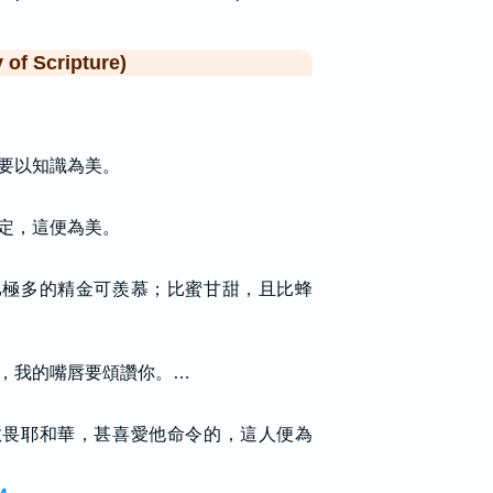
f Scripture)
要以知識為美。
定，這便為美。
比極多的精金可羨慕；比蜜甘甜，且比蜂
，我的嘴唇要頌讚你。…
敬畏耶和華，甚喜愛他命令的，這人便為