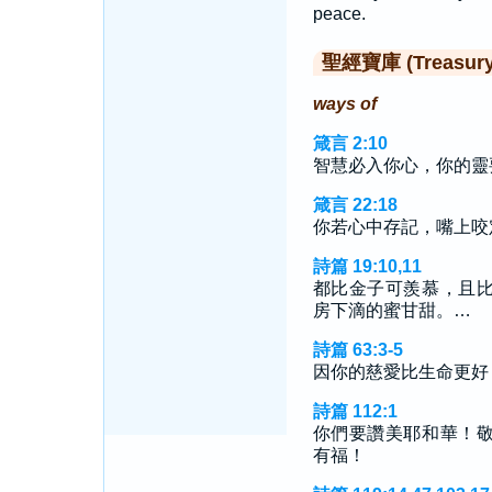
peace.
聖經寶庫 (Treasury o
ways of
箴言 2:10
智慧必入你心，你的靈
箴言 22:18
你若心中存記，嘴上咬
詩篇 19:10,11
都比金子可羨慕，且
房下滴的蜜甘甜。…
詩篇 63:3-5
因你的慈愛比生命更好
詩篇 112:1
你們要讚美耶和華！
有福！