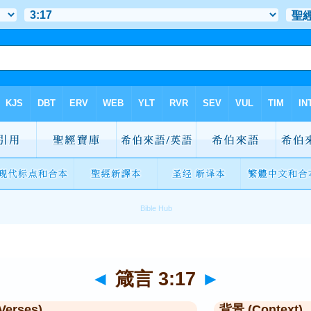
◄
箴言 3:17
►
Verses)
背景 (Context)