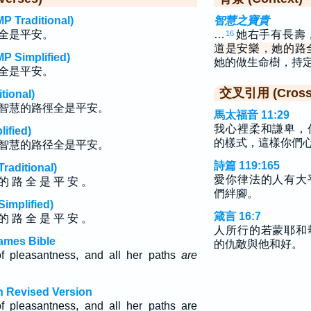
raditional)
智慧之寶貴
全是平安。
…
她右手有長壽
16
道是安樂，她的路
implified)
她的做生命樹，持
全是平安。
交叉引用 (Cross 
ional)
智慧的路徑全是平安。
馬太福音 11:29
我心裡柔和謙卑，
fied)
的樣式，這樣你們
智慧的路径全是平安。
詩篇 119:165
ditional)
愛你律法的人有大
的 路 全 是 平 安 。
們絆腳。
plified)
箴言 16:7
的 路 全 是 平 安 。
人所行的若蒙耶和
ames Bible
的仇敵與他和好。
 pleasantness, and all her paths
are
h Revised Version
 pleasantness, and all her paths are