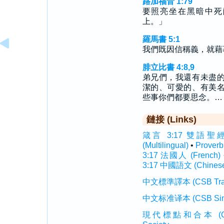
路加福音 1:79
要照亮坐在黑暗中死
上。」
羅馬書 5:1
我們既因信稱義，就藉
腓立比書 4:8,9
弟兄們，我還有未盡
潔的、可愛的、有美
些事你們都要思念。…
鏈接 (Links)
箴言 3:17 雙語聖經 (In
(Multilingual)
•
Prover
3:17 法國人 (French)
3:17 中國語文 (Chines
中文標準譯本 (CSB Traditi
中文标准译本 (CSB Simplif
現代標點和合本 (CUVMP T