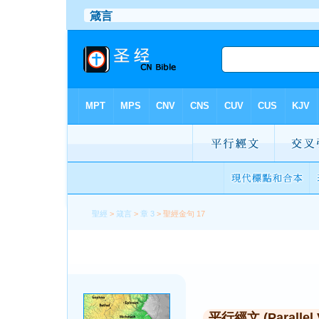
聖經
>
箴言
>
章 3
> 聖經金句 17
平行經文 (Parallel 