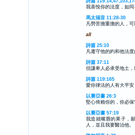
詩篇 119:14,47,103,17
我喜悅你的法度，如同
馬太福音 11:28-30
凡勞苦擔重擔的人，可
all
詩篇 25:10
凡遵守他的約和他法度
詩篇 37:11
但謙卑人必承受地土，
詩篇 119:165
愛你律法的人有大平安
以賽亞書 26:3
堅心倚賴你的，你必保
以賽亞書 57:19
我造就嘴唇的果子，
人，並且我要醫治他。