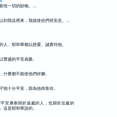
4
喜悅一切的財物。…
以到我這裡來，我就使你們得安息。…
的人，耶和華都以慈愛、誠實待他。
以豐盛的平安為樂。
，什麼都不能使他們絆腳。
守他十分平安，因為他倚靠你。
願平安康泰歸於遠處的人，也歸於近處的
」這是耶和華說的。