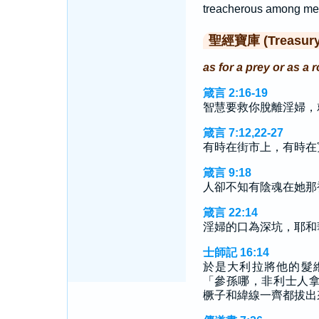
treacherous among me
聖經寶庫 (Treasury o
as for a prey or as a 
箴言 2:16-19
智慧要救你脫離淫婦，
箴言 7:12,22-27
有時在街市上，有時在
箴言 9:18
人卻不知有陰魂在她那
箴言 22:14
淫婦的口為深坑，耶和
士師記 16:14
於是大利拉將他的髮
「參孫哪，非利士人
橛子和緯線一齊都拔出