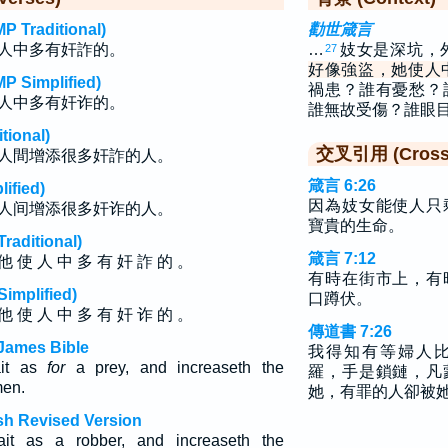
raditional)
勸世箴言
人中多有奸詐的。
…
妓女是深坑，
27
好像強盜，她使人
implified)
禍患？誰有憂愁？
人中多有奸诈的。
誰無故受傷？誰眼
ional)
交叉引用 (Cross 
人間增添很多奸詐的人。
箴言 6:26
fied)
因為妓女能使人只
人间增添很多奸诈的人。
寶貴的生命。
ditional)
箴言 7:12
他 使 人 中 多 有 奸 詐 的 。
有時在街市上，有
plified)
口蹲伏。
他 使 人 中 多 有 奸 诈 的 。
傳道書 7:26
James Bible
我得知有等婦人
ait as
for
a prey, and increaseth the
羅，手是鎖鏈，凡
men.
她，有罪的人卻被
sh Revised Version
ait as a robber, and increaseth the