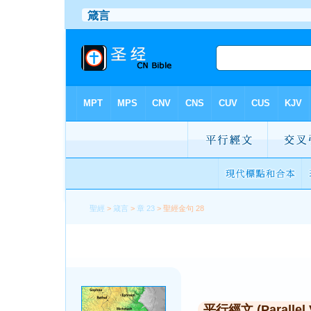
聖經
>
箴言
>
章 23
> 聖經金句 28
平行經文 (Parallel 