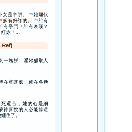
外女是窄阱。
她埋伏
28
中多有奸詐的。
誰有
29
誰有爭鬥？誰有哀嘆？
目紅赤？…
Ref)
剩一塊餅，淫婦獵取人
時在寬闊處，或在各巷
比死還苦，她的心是網
蒙神喜悅的人必能躲避
她纏住了。