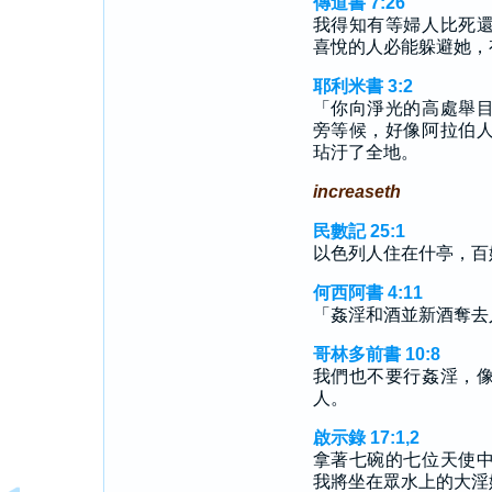
傳道書 7:26
我得知有等婦人比死
喜悅的人必能躲避她，
耶利米書 3:2
「你向淨光的高處舉
旁等候，好像阿拉伯
玷汙了全地。
increaseth
民數記 25:1
以色列人住在什亭，百
何西阿書 4:11
「姦淫和酒並新酒奪去
哥林多前書 10:8
我們也不要行姦淫，
人。
啟示錄 17:1,2
拿著七碗的七位天使
我將坐在眾水上的大淫