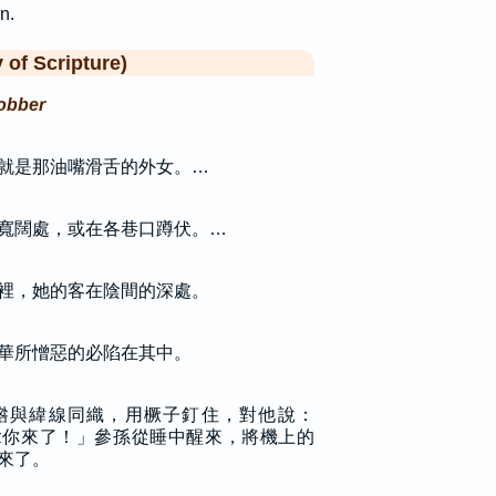
n.
f Scripture)
robber
就是那油嘴滑舌的外女。…
寬闊處，或在各巷口蹲伏。…
裡，她的客在陰間的深處。
華所憎惡的必陷在其中。
綹與緯線同織，用橛子釘住，對他說：
拿你來了！」參孫從睡中醒來，將機上的
來了。