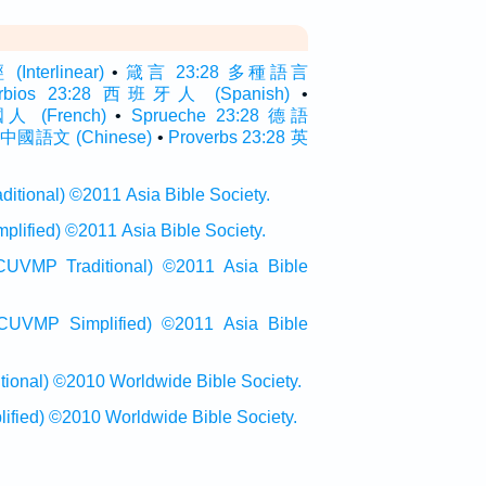
terlinear)
•
箴言 23:28 多種語言
erbios 23:28 西班牙人 (Spanish)
•
國人 (French)
•
Sprueche 23:28 德語
 中國語文 (Chinese)
•
Proverbs 23:28 英
onal) ©2011 Asia Bible Society.
ied) ©2011 Asia Bible Society.
raditional) ©2011 Asia Bible
Simplified) ©2011 Asia Bible
al) ©2010 Worldwide Bible Society.
ed) ©2010 Worldwide Bible Society.