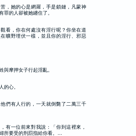
還苦，她的心是網羅，手是鎖鏈，凡蒙神
有罪的人卻被她纏住了。
目觀看，你在何處沒有淫行呢？你坐在道
人在曠野埋伏一樣，並且你的淫行、邪惡
姓與摩押女子行起淫亂。
人的心。
像他們有人行的，一天就倒斃了二萬三千
中，有一位前來對我說：「你到這裡來，
婦所要受的刑罰指給你看。…