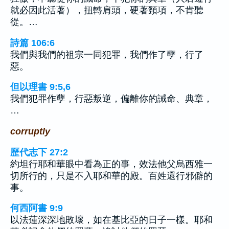
就必因此活著），扭轉肩頭，硬著頸項，不肯聽
從。…
詩篇 106:6
我們與我們的祖宗一同犯罪，我們作了孽，行了
惡。
但以理書 9:5,6
我們犯罪作孽，行惡叛逆，偏離你的誡命、典章，
…
corruptly
歷代志下 27:2
約坦行耶和華眼中看為正的事，效法他父烏西雅一
切所行的，只是不入耶和華的殿。百姓還行邪僻的
事。
何西阿書 9:9
以法蓮深深地敗壞，如在基比亞的日子一樣。耶和