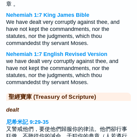
章 。
Nehemiah 1:7 King James Bible
We have dealt very corruptly against thee, and
have not kept the commandments, nor the
statutes, nor the judgments, which thou
commandedst thy servant Moses.
Nehemiah 1:7 English Revised Version
we have dealt very corruptly against thee, and
have not kept the commandments, nor the
statutes, nor the judgments, which thou
commandedst thy servant Moses.
聖經寶庫 (Treasury of Scripture)
dealt
尼希米記 9:29-35
又警戒他們，要使他們歸服你的律法。他們卻行事
狂傲，不聽從你的誡命，干犯你的典章（人若遵行