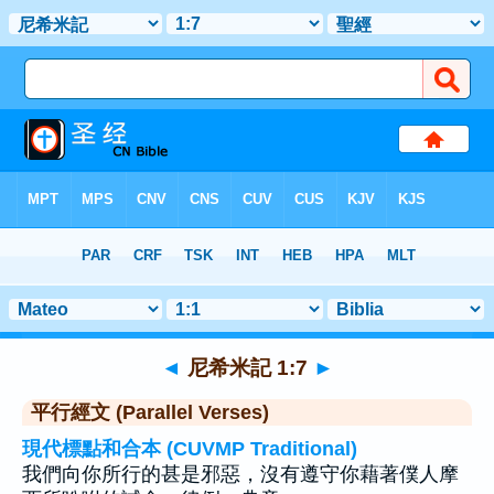
聖經
>
尼希米記
>
章 1
> 聖經金句 7
◄
尼希米記 1:7
►
平行經文 (Parallel Verses)
現代標點和合本 (CUVMP Traditional)
我們向你所行的甚是邪惡，沒有遵守你藉著僕人摩