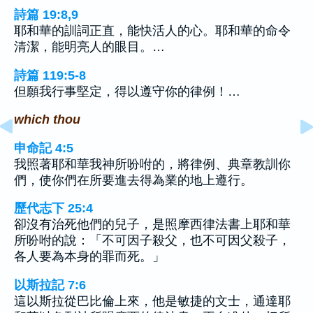
詩篇 19:8,9
耶和華的訓詞正直，能快活人的心。耶和華的命令
清潔，能明亮人的眼目。…
詩篇 119:5-8
但願我行事堅定，得以遵守你的律例！…
which thou
申命記 4:5
我照著耶和華我神所吩咐的，將律例、典章教訓你
們，使你們在所要進去得為業的地上遵行。
歷代志下 25:4
卻沒有治死他們的兒子，是照摩西律法書上耶和華
所吩咐的說：「不可因子殺父，也不可因父殺子，
各人要為本身的罪而死。」
以斯拉記 7:6
這以斯拉從巴比倫上來，他是敏捷的文士，通達耶