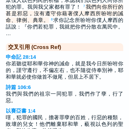
眾僕人以色列民的祈禱，承認我們以色列人向你所
犯的罪。我與我父家都有罪了！
我們向你所行的
7
甚是邪惡，沒有遵守你藉著僕人摩西所吩咐的誡
命、律例、典章。
求你記念所吩咐你僕人摩西的
8
話說：『你們若犯罪，我就把你們分散在萬民中。
…
交叉引用 (Cross Ref)
申命記 28:14
你若聽從耶和華你神的誡命，就是我今日所吩咐你
的，謹守遵行，不偏左右，也不隨從侍奉別神，耶
和華就必使你做首不做尾，但居上不居下。
詩篇 106:6
我們與我們的祖宗一同犯罪，我們作了孽，行了
惡。
以賽亞書 1:4
嗐，犯罪的國民，擔著罪孽的百姓，行惡的種類，
敗壞的兒女！他們離棄耶和華，藐視以色列的聖