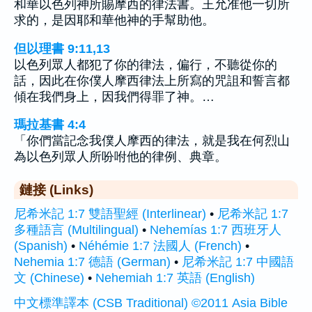
和華以色列神所賜摩西的律法書。王允准他一切所
求的，是因耶和華他神的手幫助他。
但以理書 9:11,13
以色列眾人都犯了你的律法，偏行，不聽從你的
話，因此在你僕人摩西律法上所寫的咒詛和誓言都
傾在我們身上，因我們得罪了神。…
瑪拉基書 4:4
「你們當記念我僕人摩西的律法，就是我在何烈山
為以色列眾人所吩咐他的律例、典章。
鏈接 (Links)
尼希米記 1:7 雙語聖經 (Interlinear)
•
尼希米記 1:7
多種語言 (Multilingual)
•
Nehemías 1:7 西班牙人
(Spanish)
•
Néhémie 1:7 法國人 (French)
•
Nehemia 1:7 德語 (German)
•
尼希米記 1:7 中國語
文 (Chinese)
•
Nehemiah 1:7 英語 (English)
中文標準譯本 (CSB Traditional) ©2011 Asia Bible