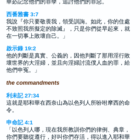
華必記念他們的罪孽，追討他們的罪惡。
西番雅書 3:7
我說『你只要敬畏我，領受訓誨。如此，你的住處
不致照我所擬定的除滅』，只是你們從早起來，就
在一切事上敗壞自己。」
啟示錄 19:2
他的判斷是真實、公義的，因他判斷了那用淫行敗
壞世界的大淫婦，並且向淫婦討流僕人血的罪，給
他們申冤。」
the commandments
利未記 27:34
這就是耶和華在西奈山為以色列人所吩咐摩西的命
令。
申命記 4:1
「以色列人哪，現在我所教訓你們的律例、典章，
你們要聽從遵行，好叫你們存活，得以進入耶和華