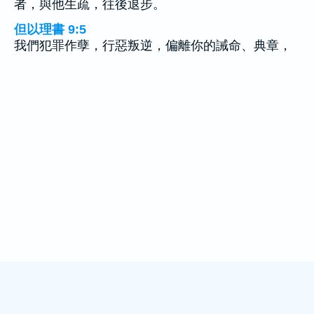
者，與他生疏，往後退步。
但以理書 9:5
我們犯罪作孽，行惡叛逆，偏離你的誡命、典章，