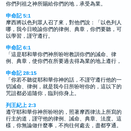
你們列祖之神所賜給你們的地，承受為業。
申命記 5:1
摩西將以色列眾人召了來，對他們說：「以色列人
哪，我今日曉諭你們的律例、典章，你們要聽，可
以學習，謹守遵行。
申命記 6:1
「這是耶和華你們神所吩咐教訓你們的誡命、律
例、典章，使你們在所要過去得為業的地上遵行，
申命記 28:15
「你若不聽從耶和華你神的話，不謹守遵行他的一
切誡命、律例，就是我今日所吩咐你的，這以下的
咒詛都必追隨你，臨到你身上。
列王紀上 2:3
遵守耶和華你神所吩咐的，照著摩西律法上所寫的
行主的道，謹守他的律例、誡命、典章、法度。這
樣，你無論做什麼事，不拘往何處去，盡都亨通。