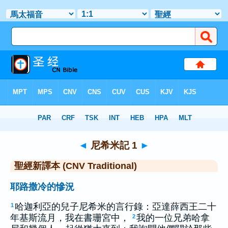
聖經
>
CNVT
> 尼希米記 1
◄
尼希米記 1
►
聖經新譯本 (CNV Traditional)
耶路撒冷的慘況
哈迦利亞的兒子尼希米的言行錄：亞達薛西王二十
1
年基斯流月，我在書珊宮中，
我的一位兄弟哈拿
2