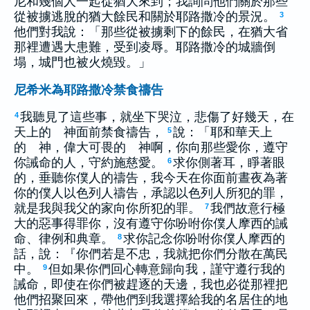
尼和幾個人一起從猶大來到；我詢問他們關於那些
從被擄逃脫的猶大餘民和關於耶路撒冷的景況。
3
他們對我說：「那些從被擄剩下的餘民，在猶大省
那裡遭遇大患難，受到凌辱。耶路撒冷的城牆倒
塌，城門也被火燒毀。」
尼希米為耶路撒冷禁食禱告
我聽見了這些事，就坐下哭泣，悲傷了好幾天，在
4
天上的 神面前禁食禱告，
說：「耶和華天上
5
的 神，偉大可畏的 神啊，你向那些愛你，遵守
你誡命的人，守約施慈愛。
求你側著耳，睜著眼
6
的，垂聽你僕人的禱告，我今天在你面前晝夜為著
你的僕人以色列人禱告，承認以色列人所犯的罪，
就是我與我父的家向你所犯的罪。
我們故意行極
7
大的惡事得罪你，沒有遵守你吩咐你僕人摩西的誡
命、律例和典章。
求你記念你吩咐你僕人摩西的
8
話，說：『你們若是不忠，我就把你們分散在萬民
中。
但如果你們回心轉意歸向我，謹守遵行我的
9
誡命，即使在你們被趕逐的天邊，我也必從那裡把
他們招聚回來，帶他們到我選擇給我的名居住的地