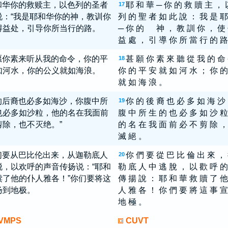
和华你的救赎主，以色列的圣者
耶 和 華 ─ 你 的 救 贖 主 ， 
17
说：“我是耶和华你的神，教训你
列 的 聖 者 如 此 說 ： 我 是 耶
得益处，引导你所当行的路。
─ 你 的 神 ， 教 訓 你 ， 使
益 處 ， 引 導 你 所 當 行 的 路
愿你素来听从我的命令，你的平
甚 願 你 素 來 聽 從 我 的 命
18
如河水，你的公义就如海浪。
你 的 平 安 就 如 河 水 ； 你 的
就 如 海 浪 。
的后裔也必多如海沙，你腹中所
你 的 後 裔 也 必 多 如 海 沙
19
也必多如沙粒，他的名在我面前
腹 中 所 生 的 也 必 多 如 沙 粒
剪除，也不灭绝。”
的 名 在 我 面 前 必 不 剪 除 ，
滅 絕 。
们要从巴比伦出来，从迦勒底人
你 們 要 從 巴 比 倫 出 來 ，
20
脱，以欢呼的声音传扬说：“耶和
勒 底 人 中 逃 脫 ， 以 歡 呼 的
赎了他的仆人雅各！”你们要将这
傳 揚 說 ： 耶 和 華 救 贖 了 他
扬到地极。
人 雅 各 ！ 你 們 要 將 這 事 宣
地 極 。
VMPS
CUVT