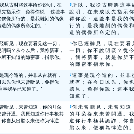
我从古时将这事给你说明，在
所 以 ， 我 從 古 時 將 這 事 
5
以先指示你，免得你说：‘这些事
說 明 ， 在 未 成 以 先 指 示 你
的偶像所行的，是我雕刻的偶像
得 你 說 ： 這 些 事 是 我 的 偶
铸造的偶像所命定的。’
行 的 ， 是 我 雕 刻 的 偶 像 和
造 的 偶 像 所 命 定 的 。
经听见，现在要看见这一切，
你 已 經 聽 見 ， 現 在 要 看 
6
说明吗？从今以后，我将新事，
一 切 ； 你 不 說 明 麼 ？ 從 今
你所不知道的隐密事，指示你。
， 我 將 新 事 ， 就 是 你 所 不
的 隱 密 事 指 示 你 。
是现今造的，并非从古就有，
這 事 是 現 今 造 的 ， 並 非 
7
日以先你也未曾听见，免得你
就 有 ； 在 今 日 以 先 ， 你 也
这事我早已知道了。’
聽 見 ， 免 得 你 說 ： 這 事 我
知 道 了 。
曾听见，未曾知道，你的耳朵
你 未 曾 聽 見 ， 未 曾 知 道 
8
未曾开通。我原知道你行事极其
的 耳 朵 從 來 未 曾 開 通 。 我
，你自从出胎以来便称为悖逆
道 你 行 事 極 其 詭 詐 ， 你 自
胎 以 來 ， 便 稱 為 悖 逆 的 。