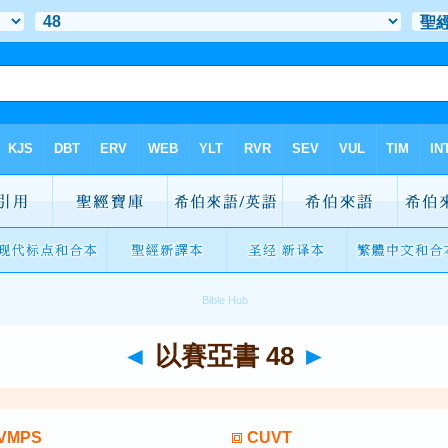
◄
以賽亞書 48
►
VMPS
CUVT