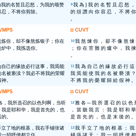
为我的名暂且忍怒，为我的颂赞
我 為 } 我 的 名 暫 且 忍 怒 ，
9
容忍，不将你剪除。
的 頌 讚 向 你 容 忍 ， 不 將 你
。
VMPS
CUVT
熬炼你，却不像熬炼银子；你在
我 熬 煉 你 ， 卻 不 像 熬 煉
10
的炉中，我拣选你。
； 你 在 苦 難 的 爐 中 ， 我 揀
。
为自己的缘故必行这事，我焉能
我 為 自 己 的 緣 故 必 行 這
11
的名被亵渎？我必不将我的荣耀
我 焉 能 使 我 的 名 被 褻 瀆 ？
假神。
不 將 我 的 榮 耀 歸 給 假 神 。
VMPS
CUVT
雅各，我所选召的以色列啊，当听
雅 各 ─ 我 所 選 召 的 以 色 
12
！我是耶和华，我是首先的，也
， 當 聽 我 言 ： 我 是 耶 和 華
后的。
是 首 先 的 ， 也 是 末 後 的 。
手立了地的根基，我右手铺张诸
我 手 立 了 地 的 根 基 ； 我
13
我一招呼便都立住。
鋪 張 諸 天 ； 我 一 招 呼 便 都