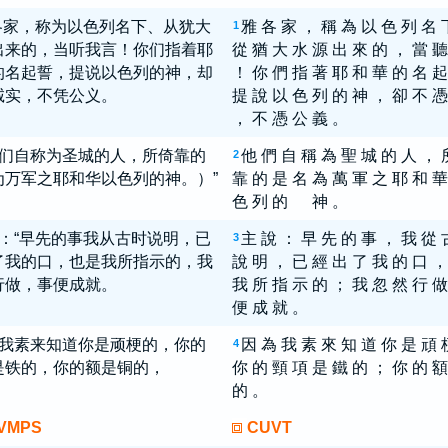
各家，称为以色列名下、从犹大
雅 各 家 ， 稱 為 以 色 列 名 
1
出来的，当听我言！你们指着耶
從 猶 大 水 源 出 來 的 ， 當 聽
的名起誓，提说以色列的神，却
！ 你 們 指 著 耶 和 華 的 名 起
诚实，不凭公义。
提 說 以 色 列 的 神 ， 卻 不 憑
， 不 憑 公 義 。
们自称为圣城的人，所倚靠的
他 們 自 稱 為 聖 城 的 人 ， 
2
为万军之耶和华以色列的神。）”
靠 的 是 名 為 萬 軍 之 耶 和 華
色 列 的 神 。
：“早先的事我从古时说明，已
主 說 ： 早 先 的 事 ， 我 從 
3
了我的口，也是我所指示的，我
說 明 ， 已 經 出 了 我 的 口 ，
行做，事便成就。
我 所 指 示 的 ； 我 忽 然 行 做
便 成 就 。
我素来知道你是顽梗的，你的
因 為 我 素 來 知 道 你 是 頑 
4
是铁的，你的额是铜的，
你 的 頸 項 是 鐵 的 ； 你 的 額
的 。
VMPS
CUVT