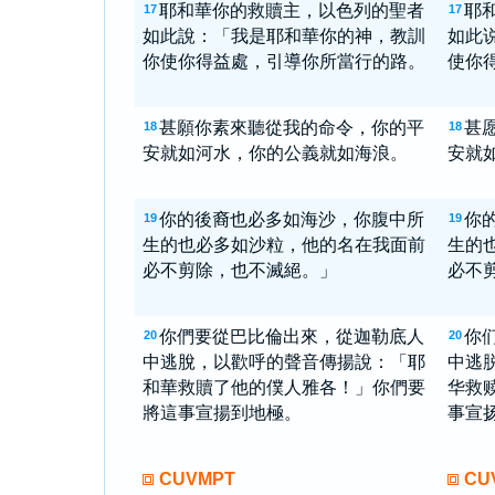
耶和華你的救贖主，以色列的聖者
耶
17
17
如此說：「我是耶和華你的神，教訓
如此
你使你得益處，引導你所當行的路。
使你
甚願你素來聽從我的命令，你的平
甚
18
18
安就如河水，你的公義就如海浪。
安就
你的後裔也必多如海沙，你腹中所
你
19
19
生的也必多如沙粒，他的名在我面前
生的
必不剪除，也不滅絕。」
必不
你們要從巴比倫出來，從迦勒底人
你
20
20
中逃脫，以歡呼的聲音傳揚說：「耶
中逃
和華救贖了他的僕人雅各！」你們要
华救
將這事宣揚到地極。
事宣
CUVMPT
CU