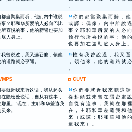
。
们都当聚集而听，他们内中谁说
你 們 都 當 聚 集 而 聽 ， 他
14
些事？耶和华所爱的人必向巴比
或 譯 ： 偶 像 ） 內 中 誰 說 過
他所喜悦的事，他的膀臂也要加
事 ？ 耶 和 華 所 愛 的 人 必 向
勒底人身上。
倫 行 他 所 喜 悅 的 事 ； 他 的
也 要 加 在 迦 勒 底 人 身 上 。
有我曾说过，我又选召他，领他
惟 有 我 曾 說 過 ， 我 又 選
15
他的道路就必亨通。
， 領 他 來 ， 他 的 道 路 就 必
。
VMPS
CUVT
们要就近我来听这话，我从起头
你 們 要 就 近 我 來 聽 這 話
16
曾在隐密处说话，自从有这事，
從 起 頭 並 未 曾 在 隱 密 處 說
在那里。”现在，主耶和华差遣我
自 從 有 這 事 ， 我 就 在 那 裡
的灵来。
在 ， 主 耶 和 華 差 遣 我 和 他
來 （ 或 譯 ： 耶 和 華 和 他 的
遣 我 來 ） 。