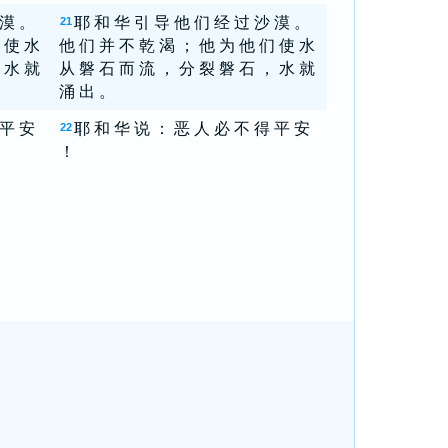
 漠 。
耶 和 华 引 导 他 们 经 过 沙 漠 。
21
 使 水
他 们 并 不 乾 渴 ； 他 为 他 们 使 水
 水 就
从 磐 石 而 流 ， 分 裂 磐 石 ， 水 就
涌 出 。
 平 安
耶 和 华 说 ： 恶 人 必 不 得 平 安
22
！