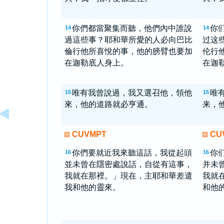
你們都當聚集而聽，他們內中誰說
你
14
14
過這些事？耶和華所愛的人必向巴比
过这
倫行他所喜悅的事，他的膀臂也要加
伦行
在迦勒底人身上。
在迦
唯有我曾說過，我又選召他，領他
唯
15
15
來，他的道路就必亨通。
来，
CUVMPT
CU
你們要就近我來聽這話，我從起頭
你
16
16
並未曾在隱密處說話，自從有這事，
并未
我就在那裡。」現在，主耶和華差遣
我就
我和他的靈來。
和他