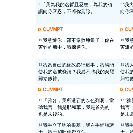
「我為我的名暫且忍怒，為我的頌
“我
9
9
讚向你容忍，不將你剪除。
向你
CUVMPT
CU
我熬煉你，卻不像熬煉銀子；你在
我
10
10
苦難的爐中，我揀選你。
苦难
我為自己的緣故必行這事，我焉能
我
11
11
使我的名被褻瀆？我必不將我的榮耀
使我
歸給假神。
归给
CUVMPT
CU
「雅各，我所選召的以色列啊，當
“
12
12
聽我言！我是耶和華，我是首先的，
我言
也是末後的。
是末
我手立了地的根基，我右手鋪張諸
我
13
13
天，我一招呼便都立住。
天，