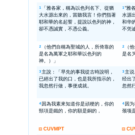
「雅各家，稱為以色列名下、從猶
“雅
1
1
大水源出來的，當聽我言！你們指著
水源
耶和華的名起誓，提說以色列的神，
和华
卻不憑誠實，不憑公義。
不凭
（他們自稱為聖城的人，所倚靠的
（他
2
2
是名為萬軍之耶和華以色列的
是名
神。）」
主說：「早先的事我從古時說明，
主说
3
3
已經出了我的口，也是我所指示的，
经出
我忽然行做，事便成就。
忽然
因為我素來知道你是頑梗的，你的
因为
4
4
頸項是鐵的，你的額是銅的，
颈项
CUVMPT
CU