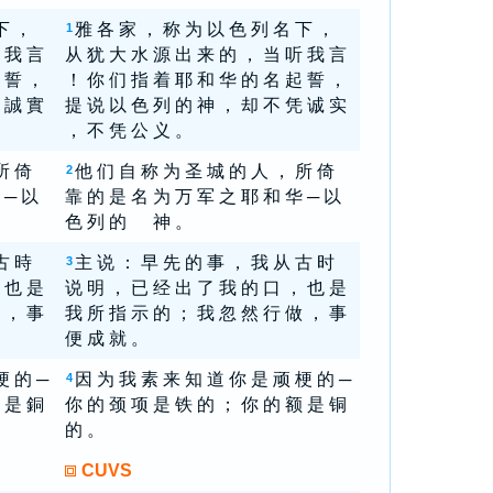
下 ，
雅 各 家 ， 称 为 以 色 列 名 下 ，
1
 我 言
从 犹 大 水 源 出 来 的 ， 当 听 我 言
 誓 ，
！ 你 们 指 着 耶 和 华 的 名 起 誓 ，
 誠 實
提 说 以 色 列 的 神 ， 却 不 凭 诚 实
， 不 凭 公 义 。
所 倚
他 们 自 称 为 圣 城 的 人 ， 所 倚
2
 ─ 以
靠 的 是 名 为 万 军 之 耶 和 华 ─ 以
色 列 的 神 。
古 時
主 说 ： 早 先 的 事 ， 我 从 古 时
3
 也 是
说 明 ， 已 经 出 了 我 的 口 ， 也 是
 ， 事
我 所 指 示 的 ； 我 忽 然 行 做 ， 事
便 成 就 。
梗 的 ─
因 为 我 素 来 知 道 你 是 顽 梗 的 ─
4
 是 銅
你 的 颈 项 是 铁 的 ； 你 的 额 是 铜
的 。
CUVS