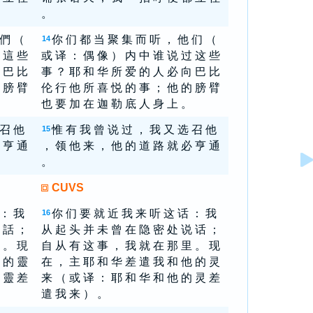
。
 們 （
你 们 都 当 聚 集 而 听 ， 他 们 （
14
 這 些
或 译 ： 偶 像 ） 内 中 谁 说 过 这 些
 巴 比
事 ？ 耶 和 华 所 爱 的 人 必 向 巴 比
 膀 臂
伦 行 他 所 喜 悦 的 事 ； 他 的 膀 臂
也 要 加 在 迦 勒 底 人 身 上 。
 召 他
惟 有 我 曾 说 过 ， 我 又 选 召 他
15
 亨 通
， 领 他 来 ， 他 的 道 路 就 必 亨 通
。
CUVS
 ： 我
你 们 要 就 近 我 来 听 这 话 ： 我
16
 話 ；
从 起 头 并 未 曾 在 隐 密 处 说 话 ；
 。 現
自 从 有 这 事 ， 我 就 在 那 里 。 现
 的 靈
在 ， 主 耶 和 华 差 遣 我 和 他 的 灵
 靈 差
来 （ 或 译 ： 耶 和 华 和 他 的 灵 差
遣 我 来 ） 。