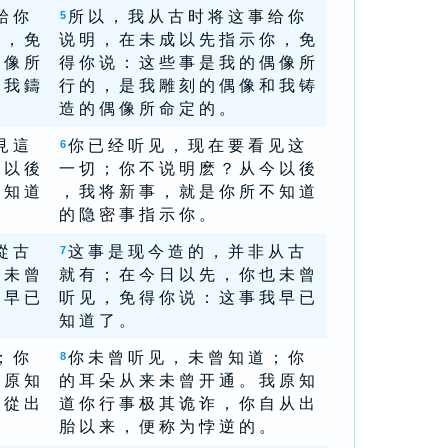
給 你
所 以 ， 我 从 古 时 将 这 事 给 你
5
 ， 免
说 明 ， 在 未 成 以 先 指 示 你 ， 免
 像 所
得 你 说 ： 这 些 事 是 我 的 偶 像 所
 我 鑄
行 的 ， 是 我 雕 刻 的 偶 像 和 我 铸
造 的 偶 像 所 命 定 的 。
見 這
你 已 经 听 见 ， 现 在 要 看 见 这
6
 以 後
一 切 ； 你 不 说 明 麽 ？ 从 今 以 後
 知 道
， 我 将 新 事 ， 就 是 你 所 不 知 道
的 隐 密 事 指 示 你 。
從 古
这 事 是 现 今 造 的 ， 并 非 从 古
7
 未 曾
就 有 ； 在 今 日 以 先 ， 你 也 未 曾
 早 已
听 见 ， 免 得 你 说 ： 这 事 我 早 已
知 道 了 。
； 你
你 未 曾 听 见 ， 未 曾 知 道 ； 你
8
 原 知
的 耳 朵 从 来 未 曾 开 通 。 我 原 知
 從 出
道 你 行 事 极 其 诡 诈 ， 你 自 从 出
胎 以 来 ， 便 称 为 悖 逆 的 。