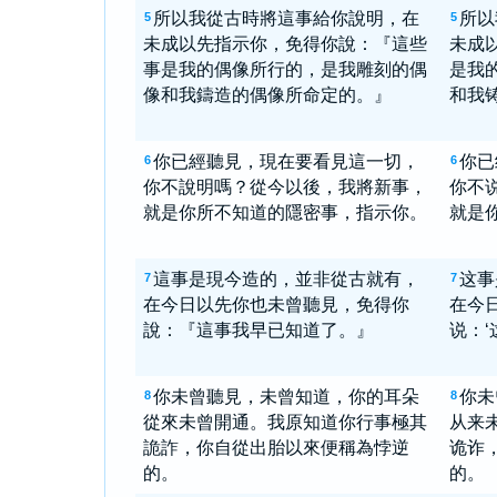
所以我從古時將這事給你說明，在
所以
5
5
未成以先指示你，免得你說：『這些
未成
事是我的偶像所行的，是我雕刻的偶
是我
像和我鑄造的偶像所命定的。』
和我
你已經聽見，現在要看見這一切，
你已
6
6
你不說明嗎？從今以後，我將新事，
你不
就是你所不知道的隱密事，指示你。
就是
這事是現今造的，並非從古就有，
这事
7
7
在今日以先你也未曾聽見，免得你
在今
說：『這事我早已知道了。』
说：‘
你未曾聽見，未曾知道，你的耳朵
你未
8
8
從來未曾開通。我原知道你行事極其
从来
詭詐，你自從出胎以來便稱為悖逆
诡诈
的。
的。