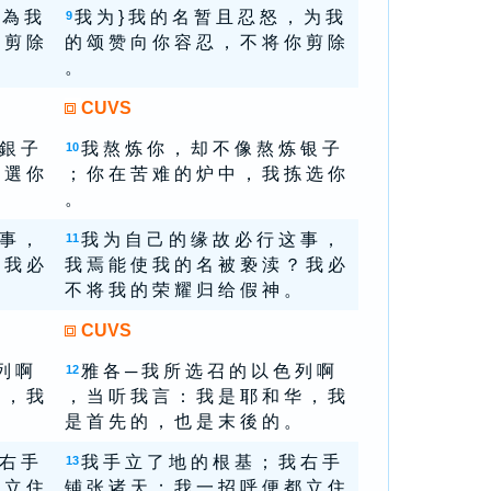
 為 我
我 为 } 我 的 名 暂 且 忍 怒 ， 为 我
9
 剪 除
的 颂 赞 向 你 容 忍 ， 不 将 你 剪 除
。
CUVS
 銀 子
我 熬 炼 你 ， 却 不 像 熬 炼 银 子
10
 選 你
； 你 在 苦 难 的 炉 中 ， 我 拣 选 你
。
 事 ，
我 为 自 己 的 缘 故 必 行 这 事 ，
11
 我 必
我 焉 能 使 我 的 名 被 亵 渎 ？ 我 必
不 将 我 的 荣 耀 归 给 假 神 。
CUVS
列 啊
雅 各 ─ 我 所 选 召 的 以 色 列 啊
12
 ， 我
， 当 听 我 言 ： 我 是 耶 和 华 ， 我
是 首 先 的 ， 也 是 末 後 的 。
 右 手
我 手 立 了 地 的 根 基 ； 我 右 手
13
 立 住
铺 张 诸 天 ； 我 一 招 呼 便 都 立 住