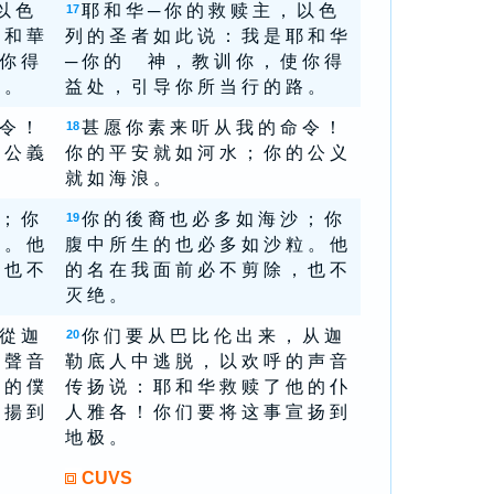
以 色
耶 和 华 ─ 你 的 救 赎 主 ， 以 色
17
 和 華
列 的 圣 者 如 此 说 ： 我 是 耶 和 华
 你 得
─ 你 的 神 ， 教 训 你 ， 使 你 得
 。
益 处 ， 引 导 你 所 当 行 的 路 。
 令 ！
甚 愿 你 素 来 听 从 我 的 命 令 ！
18
 公 義
你 的 平 安 就 如 河 水 ； 你 的 公 义
就 如 海 浪 。
 ； 你
你 的 後 裔 也 必 多 如 海 沙 ； 你
19
 。 他
腹 中 所 生 的 也 必 多 如 沙 粒 。 他
 也 不
的 名 在 我 面 前 必 不 剪 除 ， 也 不
灭 绝 。
 從 迦
你 们 要 从 巴 比 伦 出 来 ， 从 迦
20
 聲 音
勒 底 人 中 逃 脱 ， 以 欢 呼 的 声 音
 的 僕
传 扬 说 ： 耶 和 华 救 赎 了 他 的 仆
 揚 到
人 雅 各 ！ 你 们 要 将 这 事 宣 扬 到
地 极 。
CUVS