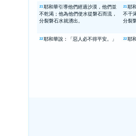
耶和華引導他們經過沙漠，他們並
耶
21
21
不乾渴；他為他們使水從磐石而流，
不干
分裂磐石水就湧出。
分裂
耶和華說：「惡人必不得平安。」
耶
22
22