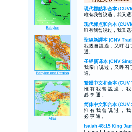
現代標點和合本 (CUVMP T
唯有我曾說過，我又選
现代标点和合本 (CUVMP S
唯有我曾说过，我又选
聖經新譯本 (CNV Tradit
我親自說過，又呼召
通。
圣经新译本 (CNV Simpli
我亲自说过，又呼召
通。
繁體中文和合本 (CUV Tra
惟 有 我 曾 說 過 ， 我
必 亨 通 。
简体中文和合本 (CUV Sim
惟 有 我 曾 说 过 ， 我
必 亨 通 。
Isaiah 48:15 King Ja
I,
even
I, have spoken;