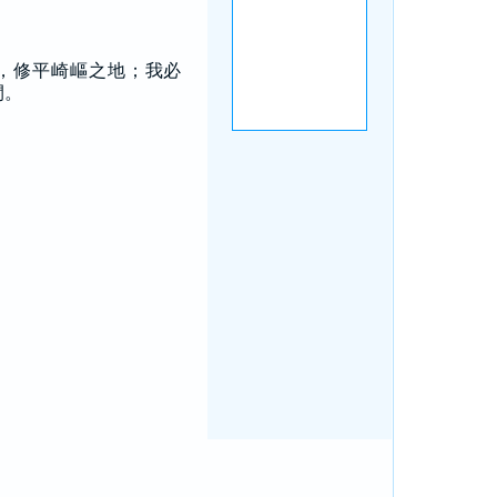
：
，修平崎嶇之地；我必
閂。