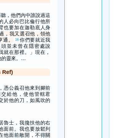
而聽，他們內中誰說過這
的人必向巴比倫行他所
臂也要加在迦勒底人身
過，我又選召他，領他
亨通。
你們要就近我
16
起頭並未曾在隱密處說
我就在那裡。」現在，
他的靈來。…
Ref)
，憑公義召他來到腳前
國交給他，使他管轄君
交於他的刀，如風吹的
居魯士，我攙扶他的右
他面前。我也要放鬆列
在他面前敞開，不得關