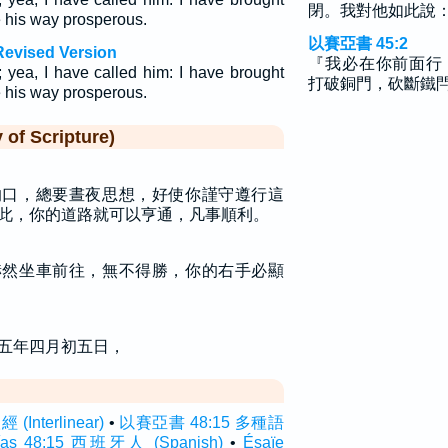
閉。我對他如此說
 his way prosperous.
以賽亞書 45:2
Revised Version
『我必在你前面行
; yea, I have called him: I have brought
打破銅門，砍斷鐵
 his way prosperous.
f Scripture)
的口，總要晝夜思想，好使你謹守遵行這
此，你的道路就可以亨通，凡事順利。
赫然坐車前往，無不得勝，你的右手必顯
五年四月初五日，
Interlinear)
•
以賽亞書 48:15 多種語
aías 48:15 西班牙人 (Spanish)
•
Ésaïe