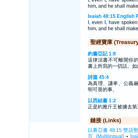
him, and he shall make
Isaiah 48:15 English 
I, even I, have spoken
him, and he shall make
聖經寶庫 (Treasury o
約書亞記 1:8
這律法書不可離開你
書上所寫的一切話。如
詩篇 45:4
為真理、謙卑、公義
明可畏的事。
以西結書 1:2
正是約雅斤王被擄去第
鏈接 (Links)
以賽亞書 48:15 雙語聖經 (
言 (Multilingual)
•
Is