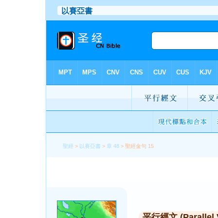
聖經
>
以賽亞書
>
章 48
> 聖經金句 15
平行經文 (Parallel 