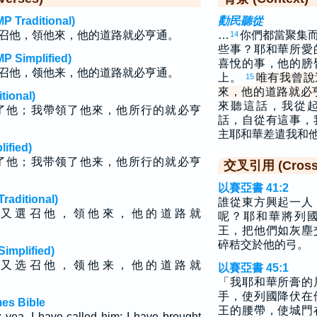
raditional)
勸民聽從
召他，領他來，他的道路就必亨通。
…
你們都當聚集
14
些事？耶和華所愛
implified)
喜悅的事，他的膀
召他，领他来，他的道路就必亨通。
上。
唯有我曾說
15
來，他的道路就必
ional)
來聽這話，我從
了他；我帶領了他來，他所行的就必亨
話，自從有這事，
主耶和華差遣我和
fied)
了他；我带领了他来，他所行的就必亨
交叉引用 (Cross 
以賽亞書 41:2
ditional)
誰從東方興起一人
 又 選 召 他 ， 領 他 來 ， 他 的 道 路 就
呢？耶和華將列
王，把他們如灰塵
碎秸交於他的弓。
plified)
 又 选 召 他 ， 领 他 来 ， 他 的 道 路 就
以賽亞書 45:1
「我耶和華所膏的
手，使列國降伏在
mes Bible
王的腰帶，使城門
 yea, I have called him: I have brought