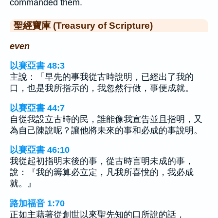
commanded them.
聖經寶庫 (Treasury of Scripture)
even
以賽亞書 48:3
主說：「早先的事我從古時說明，已經出了我的
口，也是我所指示的，我忽然行做，事便成就。
以賽亞書 44:7
自從我設立古時的民，誰能像我宣告並且指明，又
為自己陳說呢？讓他將未來的事和必成的事說明。
以賽亞書 46:10
我從起初指明末後的事，從古時言明未成的事，
說：『我的籌算必立定，凡我所喜悅的，我必成
就。』
路加福音 1:70
正如主藉著從創世以來聖先知的口所說的話，