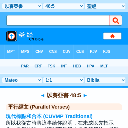
聖經
>
以賽亞書
>
章 48
> 聖經金句 5
◄
以賽亞書 48:5
►
平行經文 (Parallel Verses)
現代標點和合本 (CUVMP Traditional)
所以我從古時將這事給你說明，在未成以先指示