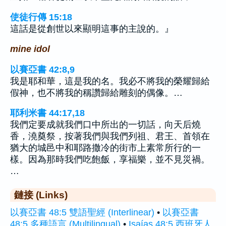
使徒行傳 15:18
這話是從創世以來顯明這事的主說的。』
mine idol
以賽亞書 42:8,9
我是耶和華，這是我的名。我必不將我的榮耀歸給
假神，也不將我的稱讚歸給雕刻的偶像。…
耶利米書 44:17,18
我們定要成就我們口中所出的一切話，向天后燒
香，澆奠祭，按著我們與我們列祖、君王、首領在
猶大的城邑中和耶路撒冷的街市上素常所行的一
樣。因為那時我們吃飽飯，享福樂，並不見災禍。
…
鏈接 (Links)
以賽亞書 48:5 雙語聖經 (Interlinear)
•
以賽亞書
48:5 多種語言 (Multilingual)
•
Isaías 48:5 西班牙人