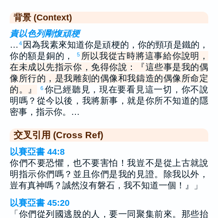
背景 (Context)
責以色列剛愎頑梗
…
因為我素來知道你是頑梗的，你的頸項是鐵的，
4
你的額是銅的，
所以我從古時將這事給你說明，
5
在未成以先指示你，免得你說：『這些事是我的偶
像所行的，是我雕刻的偶像和我鑄造的偶像所命定
的。』
你已經聽見，現在要看見這一切，你不說
6
明嗎？從今以後，我將新事，就是你所不知道的隱
密事，指示你。…
交叉引用 (Cross Ref)
以賽亞書 44:8
你們不要恐懼，也不要害怕！我豈不是從上古就說
明指示你們嗎？並且你們是我的見證。除我以外，
豈有真神嗎？誠然沒有磐石，我不知道一個！』」
以賽亞書 45:20
「你們從列國逃脫的人，要一同聚集前來。那些抬