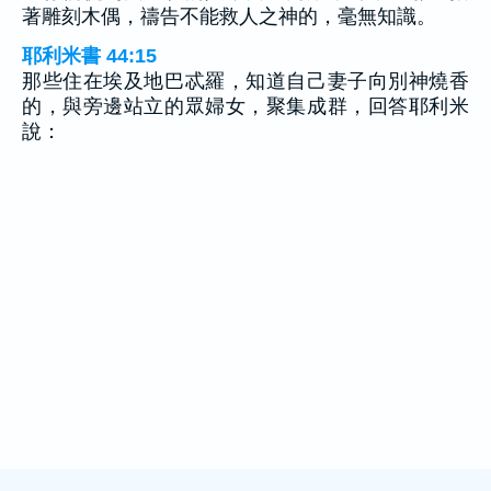
著雕刻木偶，禱告不能救人之神的，毫無知識。
耶利米書 44:15
那些住在埃及地巴忒羅，知道自己妻子向別神燒香
的，與旁邊站立的眾婦女，聚集成群，回答耶利米
說：