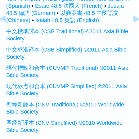
(Spanish)
•
Ésaïe 48:5 法國人 (French)
•
Jesaja
48:5 德語 (German)
•
以賽亞書 48:5 中國語文
(Chinese)
•
Isaiah 48:5 英語 (English)
中文標準譯本 (CSB Traditional) ©2011 Asia Bible
Society.
中文标准译本 (CSB Simplified) ©2011 Asia Bible
Society.
現代標點和合本 (CUVMP Traditional) ©2011 Asia
Bible Society.
现代标点和合本 (CUVMP Simplified) ©2011 Asia
Bible Society.
聖經新譯本 (CNV Traditional) ©2010 Worldwide
Bible Society.
圣经新译本 (CNV Simplified) ©2010 Worldwide
Bible Society.