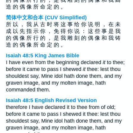
的 偶 像 所 行 的 ， 是 我 雕 刻 的 偶 像 和 我 鑄
造 的 偶 像 所 命 定 的 。
简体中文和合本 (CUV Simplified)
所 以 ， 我 从 古 时 将 这 事 给 你 说 明 ， 在 未
成 以 先 指 示 你 ， 免 得 你 说 ： 这 些 事 是 我
的 偶 像 所 行 的 ， 是 我 雕 刻 的 偶 像 和 我 铸
造 的 偶 像 所 命 定 的 。
Isaiah 48:5 King James Bible
I have even from the beginning declared
it
to thee;
before it came to pass I shewed
it
thee: lest thou
shouldest say, Mine idol hath done them, and my
graven image, and my molten image, hath
commanded them.
Isaiah 48:5 English Revised Version
therefore I have declared it to thee from of old;
before it came to pass I shewed it thee: lest thou
shouldest say, Mine idol hath done them, and my
graven image, and my molten image, hath