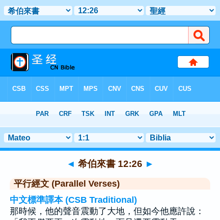
聖經
>
希伯來書
>
章 12
> 聖經金句 26
◄
希伯來書 12:26
►
平行經文 (Parallel Verses)
中文標準譯本 (CSB Traditional)
那時候，他的聲音震動了大地，但如今他應許說：