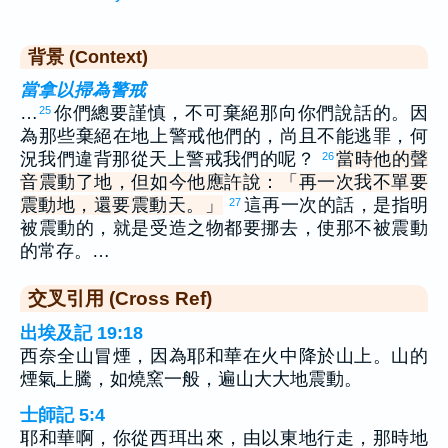
背景 (Context)
當拿以掃為警戒
…
你們總要謹慎，不可棄絕那向你們說話的。因
25
為那些棄絕在地上警戒他們的，尚且不能逃罪，何
況我們違背那從天上警戒我們的呢？
當時他的聲
26
音震動了地，但如今他應許說：「再一次我不單要
震動地，還要震動天。」
這再一次的話，是指明
27
被震動的，就是受造之物都要挪去，使那不被震動
的常存。…
交叉引用 (Cross Ref)
出埃及記 19:18
西奈全山冒煙，因為耶和華在火中降於山上。山的
煙氣上騰，如燒窯一般，遍山大大地震動。
士師記 5:4
耶和華啊，你從西珥出來，由以東地行走，那時地