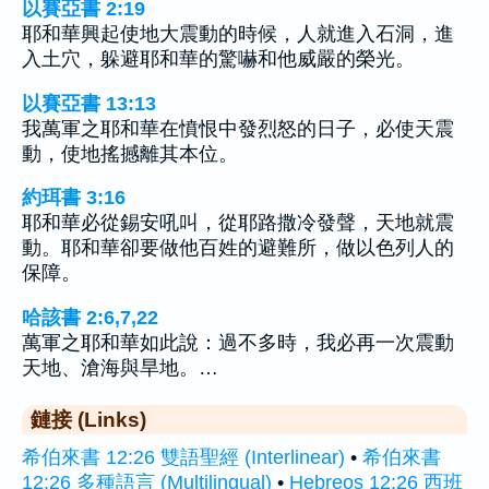
以賽亞書 2:19
耶和華興起使地大震動的時候，人就進入石洞，進
入土穴，躲避耶和華的驚嚇和他威嚴的榮光。
以賽亞書 13:13
我萬軍之耶和華在憤恨中發烈怒的日子，必使天震
動，使地搖撼離其本位。
約珥書 3:16
耶和華必從錫安吼叫，從耶路撒冷發聲，天地就震
動。耶和華卻要做他百姓的避難所，做以色列人的
保障。
哈該書 2:6,7,22
萬軍之耶和華如此說：過不多時，我必再一次震動
天地、滄海與旱地。…
鏈接 (Links)
希伯來書 12:26 雙語聖經 (Interlinear)
•
希伯來書
12:26 多種語言 (Multilingual)
•
Hebreos 12:26 西班