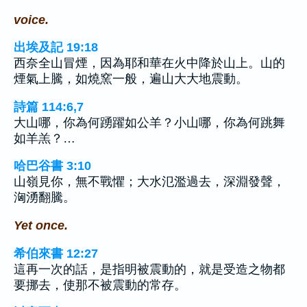
voice.
出埃及記 19:18
西奈全山冒煙，因為耶和華在火中降於山上。山的
煙氣上騰，如燒窯一般，遍山大大地震動。
詩篇 114:6,7
大山哪，你為何踴躍如公羊？小山哪，你為何跳舞
如羊羔？…
哈巴谷書 3:10
山嶺見你，無不戰懼；大水氾濫過去，深淵發聲，
洶湧翻騰。
Yet once.
希伯來書 12:27
這再一次的話，是指明被震動的，就是受造之物都
要挪去，使那不被震動的常存。