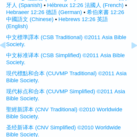
牙人 (Spanish)
•
Hébreux 12:26 法國人 (French)
•
Hebraeer 12:26 德語 (German)
•
希伯來書 12:26
中國語文 (Chinese)
•
Hebrews 12:26 英語
(English)
中文標準譯本 (CSB Traditional) ©2011 Asia Bible
Society.
中文标准译本 (CSB Simplified) ©2011 Asia Bible
Society.
現代標點和合本 (CUVMP Traditional) ©2011 Asia
Bible Society.
现代标点和合本 (CUVMP Simplified) ©2011 Asia
Bible Society.
聖經新譯本 (CNV Traditional) ©2010 Worldwide
Bible Society.
圣经新译本 (CNV Simplified) ©2010 Worldwide
Bible Society.