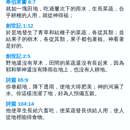
希伯來書 6:7
就如一塊田地，吃過屢次下的雨水，生長菜蔬，合
乎耕種的人用，就從神得福；
創世記 1:12
於是地發生了青草和結種子的菜蔬，各從其類；並
結果子的樹木，各從其類，果子都包著核。神看著
是好的。
創世記 2:5
野地還沒有草木，田間的菜蔬還沒有長起來，因為
耶和華神還沒有降雨在地上，也沒有人耕地。
詩篇 65:9
你眷顧地，降下透雨，使地大得肥美；神的河滿了
水。你這樣澆灌了地，好為人預備五穀。
詩篇 104:14
他使草生長給六畜吃，使菜蔬發長供給人用，使人
從地裡能得食物。