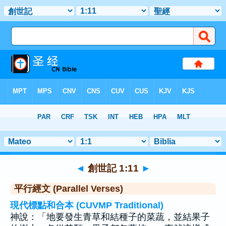
聖經
>
創世記
>
章 1
> 聖經金句 11
◄
創世記 1:11
►
平行經文 (Parallel Verses)
現代標點和合本 (CUVMP Traditional)
神說：「地要發生青草和結種子的菜蔬，並結果子