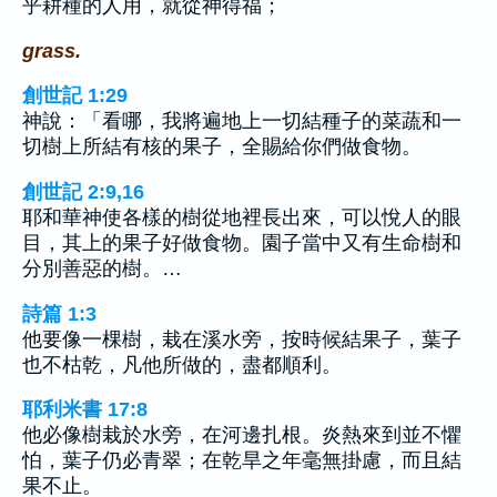
乎耕種的人用，就從神得福；
grass.
創世記 1:29
神說：「看哪，我將遍地上一切結種子的菜蔬和一
切樹上所結有核的果子，全賜給你們做食物。
創世記 2:9,16
耶和華神使各樣的樹從地裡長出來，可以悅人的眼
目，其上的果子好做食物。園子當中又有生命樹和
分別善惡的樹。…
詩篇 1:3
他要像一棵樹，栽在溪水旁，按時候結果子，葉子
也不枯乾，凡他所做的，盡都順利。
耶利米書 17:8
他必像樹栽於水旁，在河邊扎根。炎熱來到並不懼
怕，葉子仍必青翠；在乾旱之年毫無掛慮，而且結
果不止。