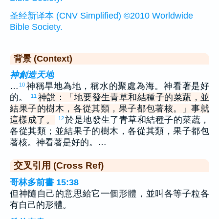
圣经新译本 (CNV Simplified) ©2010 Worldwide
Bible Society.
背景 (Context)
神創造天地
…
神稱旱地為地，稱水的聚處為海。神看著是好
10
的。
神說：「地要發生青草和結種子的菜蔬，並
11
結果子的樹木，各從其類，果子都包著核。」事就
這樣成了。
於是地發生了青草和結種子的菜蔬，
12
各從其類；並結果子的樹木，各從其類，果子都包
著核。神看著是好的。…
交叉引用 (Cross Ref)
哥林多前書 15:38
但神隨自己的意思給它一個形體，並叫各等子粒各
有自己的形體。