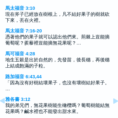
馬太福音 3:10
現在斧子已經放在樹根上，凡不結好果子的樹就砍
下來，丟在火裡。
馬太福音 7:16-20
憑著他們的果子就可以認出他們來。荊棘上豈能摘
葡萄呢？蒺藜裡豈能摘無花果呢？…
馬可福音 4:28
地生五穀是出於自然的，先發苗，後長穗，再後穗
上結成飽滿的子粒。
路加福音 6:43,44
「因為沒有好樹結壞果子，也沒有壞樹結好果子。
…
雅各書 3:12
我的弟兄們，無花果樹能生橄欖嗎？葡萄樹能結無
花果嗎？鹹水裡也不能發出甜水來。