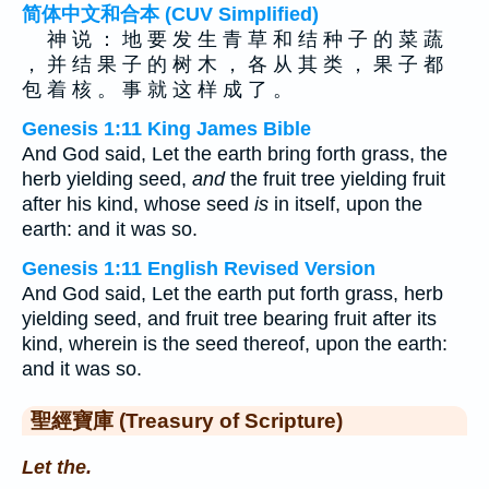
简体中文和合本 (CUV Simplified)
神 说 ： 地 要 发 生 青 草 和 结 种 子 的 菜 蔬
， 并 结 果 子 的 树 木 ， 各 从 其 类 ， 果 子 都
包 着 核 。 事 就 这 样 成 了 。
Genesis 1:11 King James Bible
And God said, Let the earth bring forth grass, the
herb yielding seed,
and
the fruit tree yielding fruit
after his kind, whose seed
is
in itself, upon the
earth: and it was so.
Genesis 1:11 English Revised Version
And God said, Let the earth put forth grass, herb
yielding seed, and fruit tree bearing fruit after its
kind, wherein is the seed thereof, upon the earth:
and it was so.
聖經寶庫 (Treasury of Scripture)
Let the.