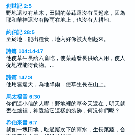
創世記 2:5
野地還沒有草木，田間的菜蔬還沒有長起來，因為
耶和華神還沒有降雨在地上，也沒有人耕地。
約伯記 28:5
至於地，能出糧食，地內好像被火翻起來。
詩篇 104:14-17
他使草生長給六畜吃，使菜蔬發長供給人用，使人
從地裡能得食物。…
詩篇 147:8
他用雲遮天，為地降雨，使草生長在山上。
馬太福音 6:30
你們這小信的人哪！野地裡的草今天還在，明天就
丟在爐裡，神還給它這樣的裝飾，何況你們呢？
希伯來書 6:7
就如一塊田地，吃過屢次下的雨水，生長菜蔬，合