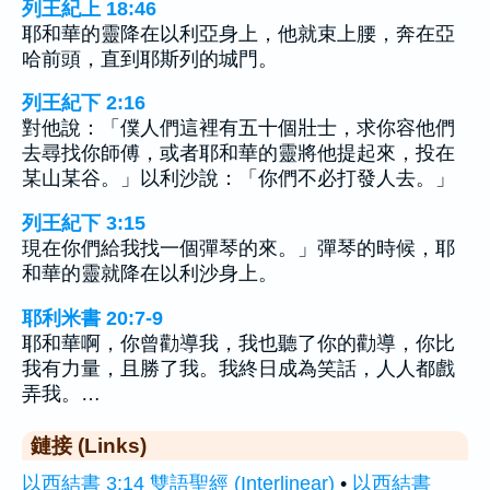
列王紀上 18:46
耶和華的靈降在以利亞身上，他就束上腰，奔在亞
哈前頭，直到耶斯列的城門。
列王紀下 2:16
對他說：「僕人們這裡有五十個壯士，求你容他們
去尋找你師傅，或者耶和華的靈將他提起來，投在
某山某谷。」以利沙說：「你們不必打發人去。」
列王紀下 3:15
現在你們給我找一個彈琴的來。」彈琴的時候，耶
和華的靈就降在以利沙身上。
耶利米書 20:7-9
耶和華啊，你曾勸導我，我也聽了你的勸導，你比
我有力量，且勝了我。我終日成為笑話，人人都戲
弄我。…
鏈接 (Links)
以西結書 3:14 雙語聖經 (Interlinear)
•
以西結書