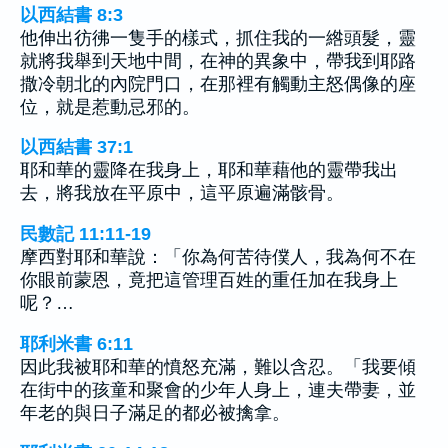
以西結書 8:3
他伸出彷彿一隻手的樣式，抓住我的一綹頭髮，靈
就將我舉到天地中間，在神的異象中，帶我到耶路
撒冷朝北的內院門口，在那裡有觸動主怒偶像的座
位，就是惹動忌邪的。
以西結書 37:1
耶和華的靈降在我身上，耶和華藉他的靈帶我出
去，將我放在平原中，這平原遍滿骸骨。
民數記 11:11-19
摩西對耶和華說：「你為何苦待僕人，我為何不在
你眼前蒙恩，竟把這管理百姓的重任加在我身上
呢？…
耶利米書 6:11
因此我被耶和華的憤怒充滿，難以含忍。「我要傾
在街中的孩童和聚會的少年人身上，連夫帶妻，並
年老的與日子滿足的都必被擒拿。