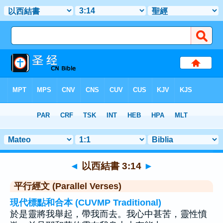
聖經
>
以西結書
>
章 3
> 聖經金句 14
◄
以西結書 3:14
►
平行經文 (Parallel Verses)
現代標點和合本 (CUVMP Traditional)
於是靈將我舉起，帶我而去。我心中甚苦，靈性憤