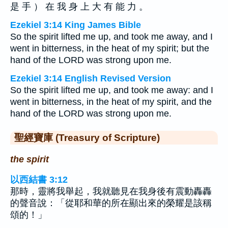
是 手 ） 在 我 身 上 大 有 能 力 。
Ezekiel 3:14 King James Bible
So the spirit lifted me up, and took me away, and I
went in bitterness, in the heat of my spirit; but the
hand of the LORD was strong upon me.
Ezekiel 3:14 English Revised Version
So the spirit lifted me up, and took me away: and I
went in bitterness, in the heat of my spirit, and the
hand of the LORD was strong upon me.
聖經寶庫 (Treasury of Scripture)
the spirit
以西結書 3:12
那時，靈將我舉起，我就聽見在我身後有震動轟轟
的聲音說：「從耶和華的所在顯出來的榮耀是該稱
頌的！」