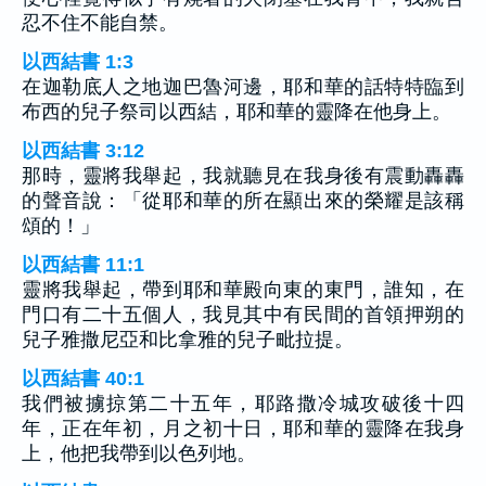
忍不住不能自禁。
以西結書 1:3
在迦勒底人之地迦巴魯河邊，耶和華的話特特臨到
布西的兒子祭司以西結，耶和華的靈降在他身上。
以西結書 3:12
那時，靈將我舉起，我就聽見在我身後有震動轟轟
的聲音說：「從耶和華的所在顯出來的榮耀是該稱
頌的！」
以西結書 11:1
靈將我舉起，帶到耶和華殿向東的東門，誰知，在
門口有二十五個人，我見其中有民間的首領押朔的
兒子雅撒尼亞和比拿雅的兒子毗拉提。
以西結書 40:1
我們被擄掠第二十五年，耶路撒冷城攻破後十四
年，正在年初，月之初十日，耶和華的靈降在我身
上，他把我帶到以色列地。