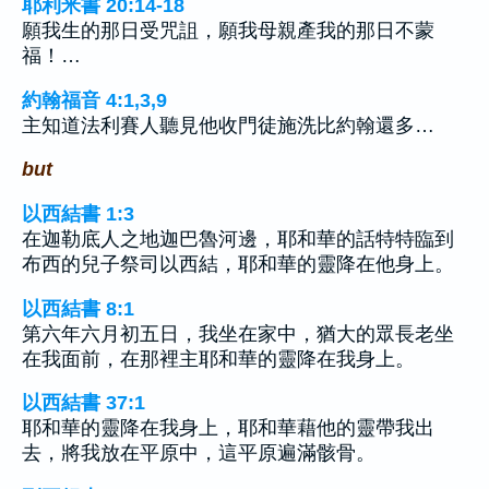
耶利米書 20:14-18
願我生的那日受咒詛，願我母親產我的那日不蒙
福！…
約翰福音 4:1,3,9
主知道法利賽人聽見他收門徒施洗比約翰還多…
but
以西結書 1:3
在迦勒底人之地迦巴魯河邊，耶和華的話特特臨到
布西的兒子祭司以西結，耶和華的靈降在他身上。
以西結書 8:1
第六年六月初五日，我坐在家中，猶大的眾長老坐
在我面前，在那裡主耶和華的靈降在我身上。
以西結書 37:1
耶和華的靈降在我身上，耶和華藉他的靈帶我出
去，將我放在平原中，這平原遍滿骸骨。