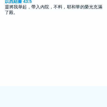
以西結書 43:5
靈將我舉起，帶入內院，不料，耶和華的榮光充滿
了殿。