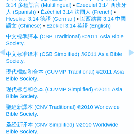
3:14 多種語言 (Multilingual)
•
Ezequiel 3:14 西班牙
人 (Spanish)
•
Ézéchiel 3:14 法國人 (French)
•
Hesekiel 3:14 德語 (German)
•
以西結書 3:14 中國
語文 (Chinese)
•
Ezekiel 3:14 英語 (English)
中文標準譯本 (CSB Traditional) ©2011 Asia Bible
Society.
中文标准译本 (CSB Simplified) ©2011 Asia Bible
Society.
現代標點和合本 (CUVMP Traditional) ©2011 Asia
Bible Society.
现代标点和合本 (CUVMP Simplified) ©2011 Asia
Bible Society.
聖經新譯本 (CNV Traditional) ©2010 Worldwide
Bible Society.
圣经新译本 (CNV Simplified) ©2010 Worldwide
Bible Society.