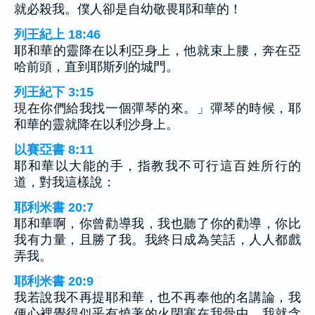
就必殺我。僕人卻是自幼敬畏耶和華的！
列王紀上 18:46
耶和華的靈降在以利亞身上，他就束上腰，奔在亞
哈前頭，直到耶斯列的城門。
列王紀下 3:15
現在你們給我找一個彈琴的來。」彈琴的時候，耶
和華的靈就降在以利沙身上。
以賽亞書 8:11
耶和華以大能的手，指教我不可行這百姓所行的
道，對我這樣說：
耶利米書 20:7
耶和華啊，你曾勸導我，我也聽了你的勸導，你比
我有力量，且勝了我。我終日成為笑話，人人都戲
弄我。
耶利米書 20:9
我若說我不再提耶和華，也不再奉他的名講論，我
便心裡覺得似乎有燒著的火閉塞在我骨中，我就含