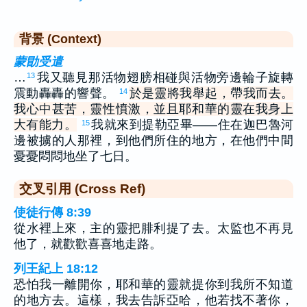
背景 (Context)
蒙勖受遣
…
我又聽見那活物翅膀相碰與活物旁邊輪子旋轉
13
震動轟轟的響聲。
於是靈將我舉起，帶我而去。
14
我心中甚苦，靈性憤激，並且耶和華的靈在我身上
大有能力。
我就來到提勒亞畢——住在迦巴魯河
15
邊被擄的人那裡，到他們所住的地方，在他們中間
憂憂悶悶地坐了七日。
交叉引用 (Cross Ref)
使徒行傳 8:39
從水裡上來，主的靈把腓利提了去。太監也不再見
他了，就歡歡喜喜地走路。
列王紀上 18:12
恐怕我一離開你，耶和華的靈就提你到我所不知道
的地方去。這樣，我去告訴亞哈，他若找不著你，