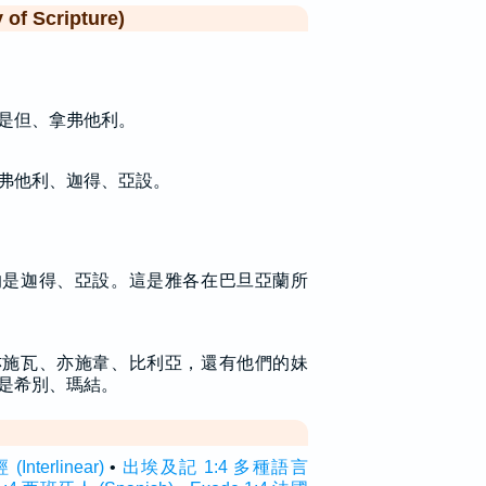
f Scripture)
是但、拿弗他利。
弗他利、迦得、亞設。
的是迦得、亞設。這是雅各在巴旦亞蘭所
亦施瓦、亦施韋、比利亞，還有他們的妹
是希別、瑪結。
terlinear)
•
出埃及記 1:4 多種語言