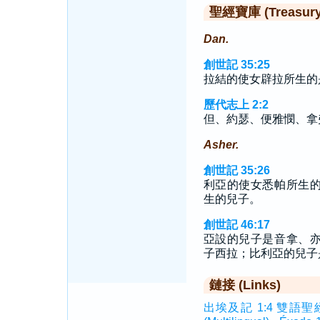
聖經寶庫 (Treasury o
Dan.
創世記 35:25
拉結的使女辟拉所生的
歷代志上 2:2
但、約瑟、便雅憫、拿
Asher.
創世記 35:26
利亞的使女悉帕所生
生的兒子。
創世記 46:17
亞設的兒子是音拿、
子西拉；比利亞的兒子
鏈接 (Links)
出埃及記 1:4 雙語聖經 (In