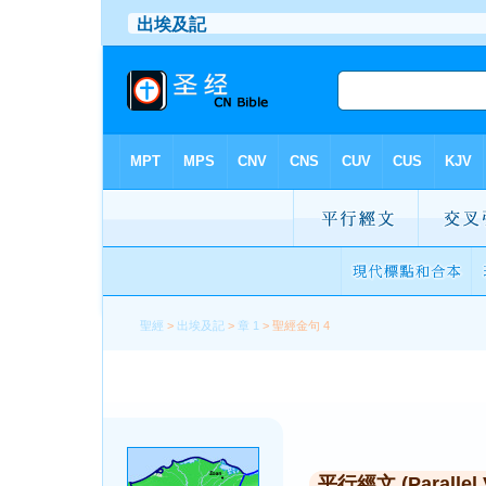
聖經
>
出埃及記
>
章 1
> 聖經金句 4
平行經文 (Parallel 