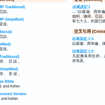
raditional)
出埃及記 1
亞設。
…
以薩迦、西布
3
他利、迦得、亞設
implified)
有七十人。約瑟已
亚设。
交叉引用 (Cross 
ional)
亞設。
出埃及記 1:3
以薩迦、西布倫、
fied)
亚设。
出埃及記 1:5
凡從雅各而生的，
ditional)
在埃及。
 得 、 亞 設 。
plified)
 得 、 亚 设 。
es Bible
, and Asher.
evised Version
 and Asher.