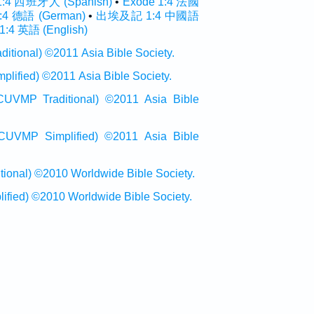
1:4 西班牙人 (Spanish)
•
Exode 1:4 法國
1:4 德語 (German)
•
出埃及記 1:4 中國語
1:4 英語 (English)
onal) ©2011 Asia Bible Society.
ied) ©2011 Asia Bible Society.
raditional) ©2011 Asia Bible
Simplified) ©2011 Asia Bible
al) ©2010 Worldwide Bible Society.
ed) ©2010 Worldwide Bible Society.