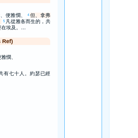
倫、便雅憫、
但、拿弗
4
。
凡從雅各而生的，共
5
經在埃及。…
Ref)
便雅憫、
共有七十人。約瑟已經