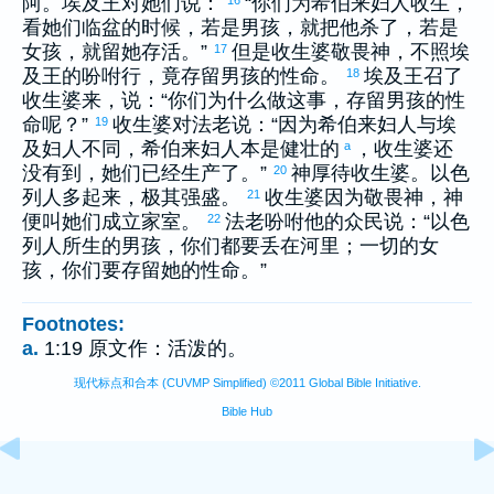
阿
。
埃及
王对她们说：
“你们为
希伯来
妇人收生，
看她们临盆的时候，若是男孩，就把他杀了，若是
女孩，就留她存活。”
但是收生婆敬畏神，不照
埃
17
及
王的吩咐行，竟存留男孩的性命。
埃及
王召了
18
收生婆来，说：“你们为什么做这事，存留男孩的性
命呢？”
收生婆对法老说：“因为
希伯来
妇人与
埃
19
及
妇人不同，
希伯来
妇人本是健壮的
，收生婆还
a
没有到，她们已经生产了。”
神厚待收生婆。
以色
20
列
人多起来，极其强盛。
收生婆因为敬畏神，神
21
便叫她们成立家室。
法老吩咐他的众民说：“
以色
22
列
人所生的男孩，你们都要丢在河里；一切的女
孩，你们要存留她的性命。”
Footnotes:
a.
1:19 原文作：活泼的。
现代标点和合本 (CUVMP Simplified) ©2011 Global Bible Initiative.
Bible Hub