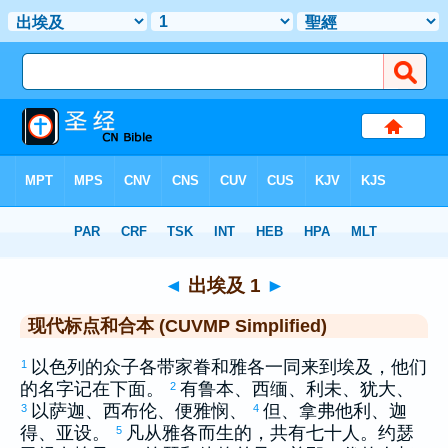
圣经
>
CUVMPS
> 出埃及 1
◄
出埃及 1
►
现代标点和合本 (CUVMP Simplified)
以色列
的众子各带家眷和
雅各
一同来到
埃及
，他们
1
的名字记在下面。
有
鲁本
、
西缅
、
利未
、
犹大
、
2
以萨迦
、
西布伦
、
便雅悯
、
但
、
拿弗他利
、
迦
3
4
得
、
亚设
。
凡从
雅各
而生的，共有七十人。
约瑟
5