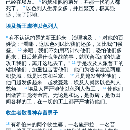
已经在
埃及
。
约瑟
和他的弟兄，并那一代的人都
6
死了。
以色列
人生养众多，并且繁茂，极其强
7
盛，满了那地。
埃及新王虐待以色列人
有不认识
约瑟
的新王起来，治理
埃及
，
对他的百
8
9
姓说：“看哪，这
以色列
民比我们还多，又比我们强
盛。
来吧，我们不如用巧计待他们，恐怕他们多
10
起来，日后若遇什么争战的事，就联合我们的仇敌
攻击我们，离开这地去了。”
于是
埃及
人派督工的
11
辖制他们，加重担苦害他们。他们为法老建造两座
积货城，就是
比东
和
兰塞
。
只是越发苦害他们，
12
他们越发多起来，越发蔓延，
埃及
人就因
以色列
人
愁烦。
埃及
人严严地使
以色列
人做工，
使他们
13
14
因做苦工觉得命苦。无论是和泥，是做砖，是做田
间各样的工，在一切的工上都严严地待他们。
收生者敬畏神存留男子
有
希伯来
的两个收生婆，一名
施弗拉
，一名
普
15
16