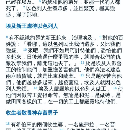
已經在
埃及
。
約瑟
和他的弟兄，並那一代的人都
6
死了。
以色列
人生養眾多，並且繁茂，極其強
7
盛，滿了那地。
埃及新王虐待以色列人
有不認識
約瑟
的新王起來，治理
埃及
，
對他的百
8
9
姓說：「看哪，這
以色列
民比我們還多，又比我們
強盛。
來吧，我們不如用巧計待他們，恐怕他們
10
多起來，日後若遇什麼爭戰的事，就聯合我們的仇
敵攻擊我們，離開這地去了。」
於是
埃及
人派督
11
工的轄制他們，加重擔苦害他們。他們為法老建造
兩座積貨城，就是
比東
和
蘭塞
。
只是越發苦害他
12
們，他們越發多起來，越發蔓延，
埃及
人就因
以色
列
人愁煩。
埃及
人嚴嚴地使
以色列
人做工，
使
13
14
他們因做苦工覺得命苦。無論是和泥，是做磚，是
做田間各樣的工，在一切的工上都嚴嚴地待他們。
收生者敬畏神存留男子
有
希伯來
的兩個收生婆，一名
施弗拉
，一名
普
15
16