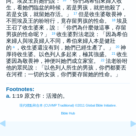
阿
。
埃及
王對她們說：
「你們為
希伯來
婦人收
生，看她們臨盆的時候，若是男孩，就把他殺了，
若是女孩，就留她存活。」
但是收生婆敬畏神，
17
不照
埃及
王的吩咐行，竟存留男孩的性命。
埃及
18
王召了收生婆來，說：「你們為什麼做這事，存留
男孩的性命呢？」
收生婆對法老說：「因為
希伯
19
來
婦人與
埃及
婦人不同，
希伯來
婦人本是健壯
的
，收生婆還沒有到，她們已經生產了。」
神
a
20
厚待收生婆。
以色列
人多起來，極其強盛。
收生
21
婆因為敬畏神，神便叫她們成立家室。
法老吩咐
22
他的眾民說：「
以色列
人所生的男孩，你們都要丟
在河裡；一切的女孩，你們要存留她的性命。」
Footnotes:
a.
1:19 原文作：活潑的。
現代標點和合本 (CUVMP Traditional) ©2011 Global Bible Initiative.
Bible Hub