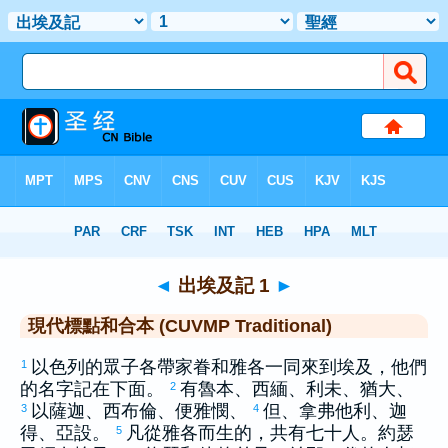
聖經
>
CUVMPT
> 出埃及記 1
◄
出埃及記 1
►
現代標點和合本 (CUVMP Traditional)
以色列
的眾子各帶家眷和
雅各
一同來到
埃及
，他們
1
的名字記在下面。
有
魯本
、
西緬
、
利未
、
猶大
、
2
以薩迦
、
西布倫
、
便雅憫
、
但
、
拿弗他利
、
迦
3
4
得
、
亞設
。
凡從
雅各
而生的，共有七十人。
約瑟
5