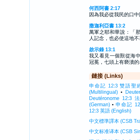
何西阿書 2:17
因為我必從我民的口中
撒迦利亞書 13:2
萬軍之耶和華說：「
人記念，也必使這地不
啟示錄 13:1
我又看見一個獸從海
冠冕，七頭上有褻瀆的
鏈接 (Links)
申命記 12:3 雙語聖經 (In
(Multilingual)
•
Deut
Deutéronome 12:3
(German)
•
申命記 12:
12:3 英語 (English)
中文標準譯本 (CSB Traditi
中文标准译本 (CSB Simplif