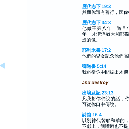
歷代志下 19:3
然而你還有善行，因你
歷代志下 34:3
他做王第八年，尚且
年，才潔淨猶大和耶
造的像。
耶利米書 17:2
他們的兒女記念他們高
彌迦書 5:14
我必從你中間拔出木偶
and destroy
出埃及記 23:13
凡我對你們說的話，
可從你口中傳說。
詩篇 16:4
以別神代替耶和華的
不獻上，我嘴唇也不提