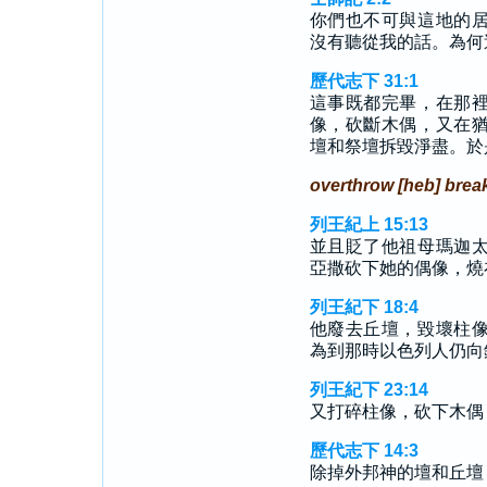
你們也不可與這地的
沒有聽從我的話。為何
歷代志下 31:1
這事既都完畢，在那
像，砍斷木偶，又在
壇和祭壇拆毀淨盡。於
overthrow [heb] bre
列王紀上 15:13
並且貶了他祖母瑪迦
亞撒砍下她的偶像，燒
列王紀下 18:4
他廢去丘壇，毀壞柱
為到那時以色列人仍向
列王紀下 23:14
又打碎柱像，砍下木偶
歷代志下 14:3
除掉外邦神的壇和丘壇