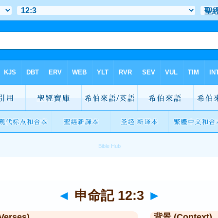
◄
申命記 12:3
►
Verses)
背景 (Context)