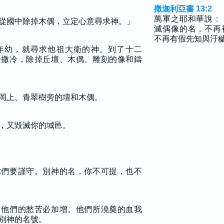
撒迦利亞書 13:2
萬軍之耶和華說：
從國中除掉木偶，立定心意尋求神。」
滅偶像的名，不再
不再有假先知與汙
年幼，就尋求他祖大衛的神。到了十二
路撒冷，除掉丘壇、木偶、雕刻的像和鑄
岡上、青翠樹旁的壇和木偶。
，又毀滅你的城邑。
你們要謹守。別神的名，你不可提，也不
，他們的愁苦必加增。他們所澆奠的血我
別神的名號。