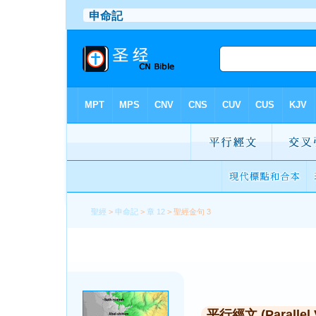
聖經
>
申命記
>
章 12
> 聖經金句 3
平行經文 (Parallel 