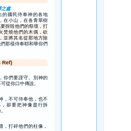
擇之處
出的國民侍奉神的各地
，在小山，在各青翠樹
也要拆毀他們的祭壇，打
火焚燒他們的木偶，砍
，並將其名從那地方除
他們那樣侍奉耶和華你們
Ref)
，你們要謹守。別神的
不可從你口中傳說。
神，不可侍奉他，也不
為，卻要把神像盡行拆
像。
壇，打碎他們的柱像，