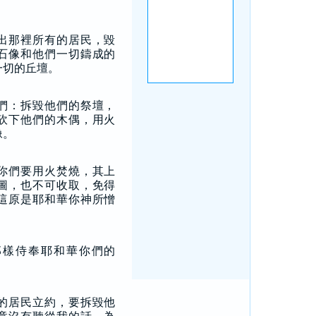
出那裡所有的居民，毀
石像和他們一切鑄成的
一切的丘壇。
們：拆毀他們的祭壇，
砍下他們的木偶，用火
像。
你們要用火焚燒，其上
圖，也不可收取，免得
這原是耶和華你神所憎
那樣侍奉耶和華你們的
的居民立約，要拆毀他