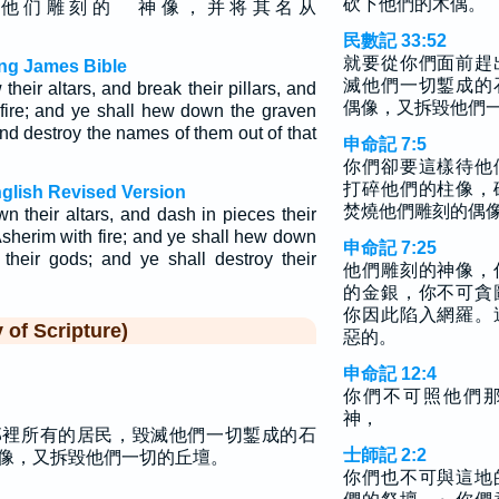
砍下他們的木偶。
下 他 们 雕 刻 的 神 像 ， 并 将 其 名 从
民數記 33:52
就要從你們面前趕
ng James Bible
滅他們一切鏨成的
their altars, and break their pillars, and
偶像，又拆毀他們
 fire; and ye shall hew down the graven
nd destroy the names of them out of that
申命記 7:5
你們卻要這樣待他
打碎他們的柱像，
glish Revised Version
焚燒他們雕刻的偶
n their altars, and dash in pieces their
 Asherim with fire; and ye shall hew down
申命記 7:25
their gods; and ye shall destroy their
他們雕刻的神像，
的金銀，你不可貪
你因此陷入網羅。
f Scripture)
惡的。
申命記 12:4
你們不可照他們
神，
那裡所有的居民，毀滅他們一切鏨成的石
士師記 2:2
像，又拆毀他們一切的丘壇。
你們也不可與這地