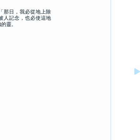
「那日，我必從地上除
被人記念，也必使這地
穢的靈。