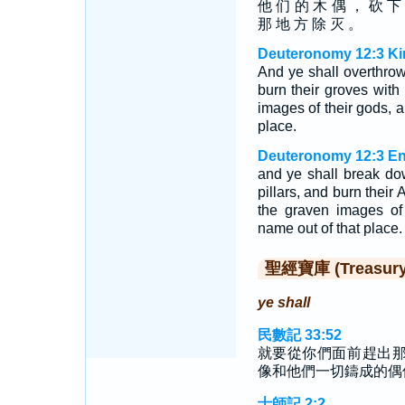
他 们 的 木 偶 ， 砍 
那 地 方 除 灭 。
Deuteronomy 12:3 Ki
And ye shall overthrow 
burn their groves with
images of their gods, a
place.
Deuteronomy 12:3 En
and ye shall break dow
pillars, and burn their
the graven images of 
name out of that place.
聖經寶庫 (Treasury o
ye shall
民數記 33:52
就要從你們面前趕出
像和他們一切鑄成的偶
士師記 2:2