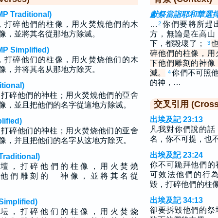
raditional)
獻祭當詣耶和華選
，打碎他們的柱像，用火焚燒他們的木
…
你們要將所趕
2
像，並將其名從那地方除滅。
方，無論是在高山
下，都毀壞了；
3
implified)
碎他們的柱像，用
，打碎他们的柱像，用火焚烧他们的木
下他們雕刻的神像
像，并将其名从那地方除灭。
滅。
你們不可照
4
的神，…
ional)
，打碎他們的神柱；用火焚燒他們的亞舍
交叉引用 (Cross 
像，並且把他們的名字從這地方除滅。
出埃及記 23:13
fied)
凡我對你們說的話
，打碎他们的神柱；用火焚烧他们的亚舍
名，你不可提，也
像，并且把他们的名字从这地方除灭。
出埃及記 23:24
ditional)
你不可跪拜他們的
 壇 ， 打 碎 他 們 的 柱 像 ， 用 火 焚 燒
可效法他們的行
下 他 們 雕 刻 的 神 像 ， 並 將 其 名 從
毀，打碎他們的柱
出埃及記 34:13
plified)
卻要拆毀他們的祭
 坛 ， 打 碎 他 们 的 柱 像 ， 用 火 焚 烧