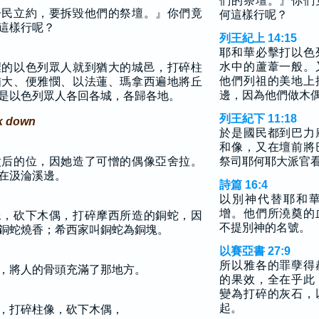
們的祭壇。』你們
居民立約，要拆毀他們的祭壇。』你們竟
何這樣行呢？
這樣行呢？
列王紀上 14:15
耶和華必擊打以色
水中的蘆葦一般。
裡的以色列眾人就到猶大的城邑，打碎柱
他們列祖的美地上
猶大、便雅憫、以法蓮、瑪拿西遍地將丘
邊，因為他們做木
是以色列眾人各回各城，各歸各地。
列王紀下 11:18
ak down
於是國民都到巴力
和像，又在壇前將
太后的位，因她造了可憎的偶像亞舍拉。
祭司耶何耶大派官
在汲淪溪邊。
詩篇 16:4
以別神代替耶和
增。他們所澆奠的
像，砍下木偶，打碎摩西所造的銅蛇，因
不提別神的名號。
銅蛇燒香；希西家叫銅蛇為銅塊。
以賽亞書 27:9
所以雅各的罪孽得
，將人的骨頭充滿了那地方。
的果效，全在乎此
變為打碎的灰石，
起。
，打碎柱像，砍下木偶，