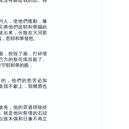
竟沒有聽從我的話。為
列人，使他們搖動，像
又將他們從耶和華賜給
拔出來，分散在大河那
偶，惹耶和華發怒。
廟，拆毀了廟，打碎壇
巴力的祭司瑪坦殺了。
看守耶和華的殿，
華的，他們的愁苦必加
血我不獻上，我嘴唇也
赦免，他的罪過得除掉
，就是他叫祭壇的石頭
以致木偶和日像不再立