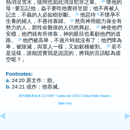
熱消沒雪水，陰間也如此消沒犯罪之輩。
懷他的
20
母
要忘記他，蟲子要吃他覺得甘甜；他不再被人
a
記念，不義的人必如樹折斷。
他惡待
不懷孕不
21
b
生養的婦人，不善待寡婦。
然而神用能力保全有
22
勢力的人，那性命難保的人仍然興起。
神使他們
23
安穩，他們就有所倚靠，神的眼目也看顧他們的道
路。
他們被高舉，不過片時就沒有了；他們降為
24
卑，被除滅，與眾人一樣，又如穀穗被割。
若不
25
是這樣，誰能證實我是說謊的，將我的言語駁為虛
空呢？」
Footnotes:
a.
24:20 原文作：胎。
b.
24:21 或作：他吞滅。
現代標點和合本 (CUVMP Traditional) ©2011 Global Bible Initiative.
Bible Hub