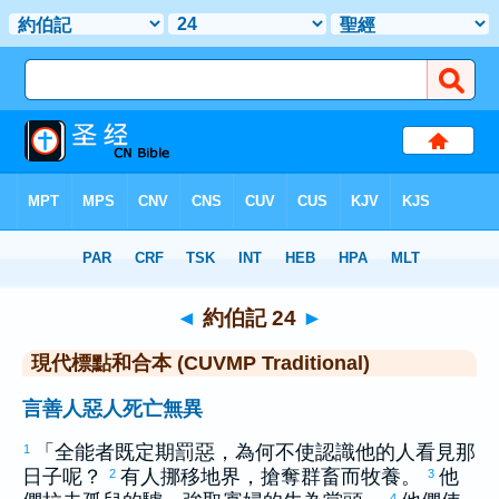
聖經
>
CUVMPT
> 約伯記 24
◄
約伯記 24
►
現代標點和合本 (CUVMP Traditional)
言善人惡人死亡無異
「全能者既定期罰惡，為何不使認識他的人看見那
1
日子呢？
有人挪移地界，搶奪群畜而牧養。
他
2
3
4