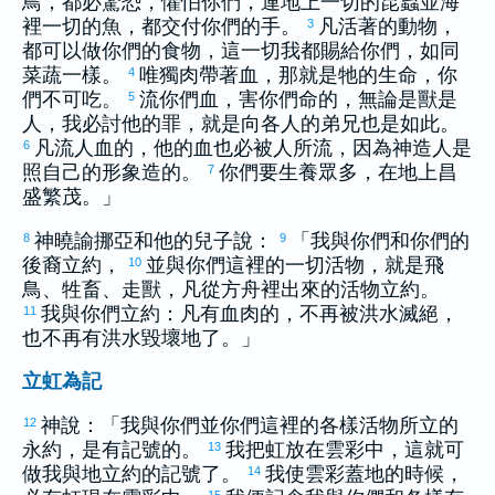
鳥，都必驚恐，懼怕你們，連地上一切的昆蟲並海
裡一切的魚，都交付你們的手。
凡活著的動物，
3
都可以做你們的食物，這一切我都賜給你們，如同
菜蔬一樣。
唯獨肉帶著血，那就是牠的生命，你
4
們不可吃。
流你們血，害你們命的，無論是獸是
5
人，我必討他的罪，就是向各人的弟兄也是如此。
凡流人血的，他的血也必被人所流，因為神造人是
6
照自己的形象造的。
你們要生養眾多，在地上昌
7
盛繁茂。」
神曉諭
挪亞
和他的兒子說：
「我與你們和你們的
8
9
後裔立約，
並與你們這裡的一切活物，就是飛
10
鳥、牲畜、走獸，凡從方舟裡出來的活物立約。
我與你們立約：凡有血肉的，不再被洪水滅絕，
11
也不再有洪水毀壞地了。」
立虹為記
神說：「我與你們並你們這裡的各樣活物所立的
12
永約，是有記號的。
我把虹放在雲彩中，這就可
13
做我與地立約的記號了。
我使雲彩蓋地的時候，
14
15