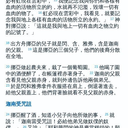
必有虹現在雲彩中，
我便記念我與你們和各樣有
血肉的活物所立的約，水就再不氾濫，毀壞一切有
血肉的物了。
虹必現在雲彩中，我看見，就要記
16
念我與地上各樣有血肉的活物所立的永約。」
神
17
對
挪亞
說：「這就是我與地上一切有血肉之物立約
的記號了。」
出方舟
挪亞
的兒子就是
閃
、
含
、
雅弗
，
含
是
迦南
18
的父親。
這是
挪亞
的三個兒子，他們的後裔分散
19
在全地。
挪亞
做起農夫來，栽了一個葡萄園。
他喝了園
20
21
中的酒便醉了，在帳篷裡赤著身子。
迦南
的父親
22
含
看見他父親赤身，就到外邊告訴他兩個弟兄。
於是
閃
和
雅弗
拿件衣服搭在肩上，倒退著進去，
23
給他父親蓋上，他們背著臉就看不見父親的赤身。
迦南受咒詛
挪亞
醒了酒，知道小兒子向他所做的事，
就
24
25
說：「
迦南
當受咒詛！必給他弟兄做奴僕的奴
僕。」
又說：「耶和華
閃
的神是應當稱頌的！願
26