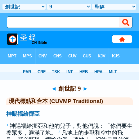
聖經
>
CUVMPT
> 創世記 9
◄
創世記 9
►
現代標點和合本 (CUVMP Traditional)
神賜福給挪亞
神賜福給
挪亞
和他的兒子，對他們說：「你們要生
1
養眾多，遍滿了地。
凡地上的走獸和空中的飛
2