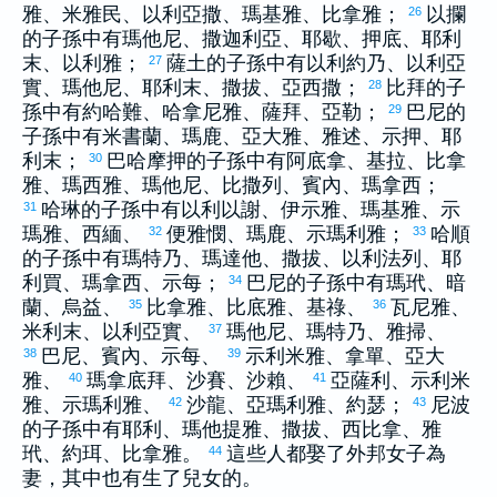
雅
、
米雅民
、
以利亞撒
、
瑪基雅
、
比拿雅
；
以攔
26
的子孫中有
瑪他尼
、
撒迦利亞
、
耶歇
、
押底
、
耶利
末
、
以利雅
；
薩土
的子孫中有
以利約乃
、
以利亞
27
實
、
瑪他尼
、
耶利末
、
撒拔
、
亞西撒
；
比拜
的子
28
孫中有
約哈難
、
哈拿尼雅
、
薩拜
、
亞勒
；
巴尼
的
29
子孫中有
米書蘭
、
瑪鹿
、
亞大雅
、
雅述
、
示押
、
耶
利末
；
巴哈摩押
的子孫中有
阿底拿
、
基拉
、
比拿
30
雅
、
瑪西雅
、
瑪他尼
、
比撒列
、
賓內
、
瑪拿西
；
哈琳
的子孫中有
以利以謝
、
伊示雅
、
瑪基雅
、
示
31
瑪雅
、
西緬
、
便雅憫
、
瑪鹿
、
示瑪利雅
；
哈順
32
33
的子孫中有
瑪特乃
、
瑪達他
、
撒拔
、
以利法列
、
耶
利買
、
瑪拿西
、
示每
；
巴尼
的子孫中有
瑪玳
、
暗
34
蘭
、
烏益
、
比拿雅
、
比底雅
、
基祿
、
瓦尼雅
、
35
36
米利末
、
以利亞實
、
瑪他尼
、
瑪特乃
、
雅掃
、
37
巴尼
、
賓內
、
示每
、
示利米雅
、
拿單
、
亞大
38
39
雅
、
瑪拿底拜
、
沙賽
、
沙賴
、
亞薩利
、
示利米
40
41
雅
、
示瑪利雅
、
沙龍
、
亞瑪利雅
、
約瑟
；
尼波
42
43
的子孫中有
耶利
、
瑪他提雅
、
撒拔
、
西比拿
、
雅
玳
、
約珥
、
比拿雅
。
這些人都娶了外邦女子為
44
妻，其中也有生了兒女的。