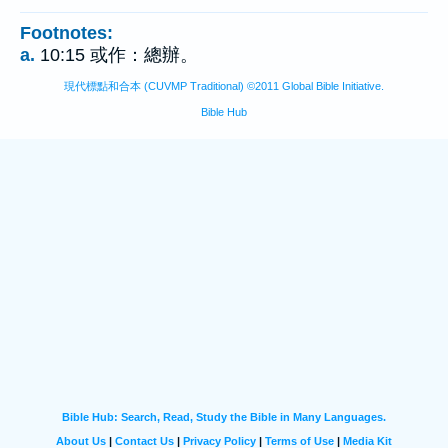
Footnotes:
a.
10:15 或作：總辦。
現代標點和合本 (CUVMP Traditional) ©2011 Global Bible Initiative.
Bible Hub