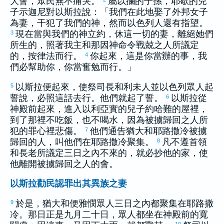
大會，眾民無不痛哭。
屬
以攔
的子孫，
耶歇
的兒
子
示迦尼
對
以斯拉
說：「我們在此地娶了外邦女子
為妻，干犯了我們的神，然而
以色列
人還有指望。
現在當與我們的神立約，休這一切的妻，離絕她們
3
所生的，照著我主和那因神命令戰兢之人所議定
的，按律法而行。
你起來，這是你當辦的事，我
4
們必幫助你，你當奮勉而行。」
以斯拉
便起來，使祭司長和
利未
人並
以色列
眾人起
5
誓說，必照這話去行。他們就起了誓。
以斯拉
從
6
神殿前起來，進入
以利亞實
的兒子
約哈難
的屋裡，
到了那裡不吃飯，也不喝水，因為被擄歸回之人所
犯的罪心裡悲傷。
他們通告
猶大
和
耶路撒冷
被擄
7
歸回的人，叫他們在
耶路撒冷
聚集。
凡不遵首領
8
和長老所議定三日之內不來的，就必抄他的家，使
他離開被擄歸回之人的會。
以斯拉勸民認罪出其異族之妻
於是，
猶大
和
便雅憫
眾人三日之內都聚集在
耶路撒
9
冷
。那日正是九月二十日，眾人都坐在神殿前的寬
10