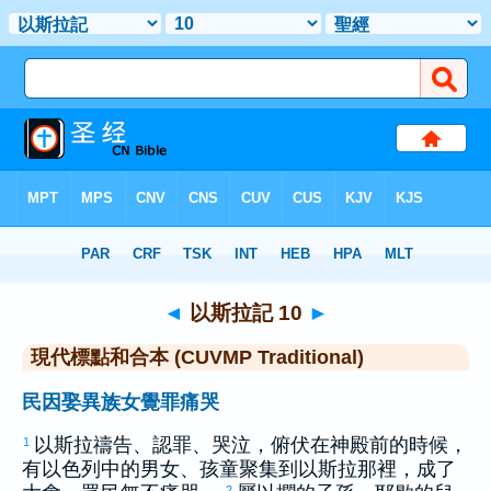
聖經
>
CUVMPT
> 以斯拉記 10
◄
以斯拉記 10
►
現代標點和合本 (CUVMP Traditional)
民因娶異族女覺罪痛哭
以斯拉
禱告、認罪、哭泣，俯伏在神殿前的時候，
1
有
以色列
中的男女、孩童聚集到
以斯拉
那裡，成了
2