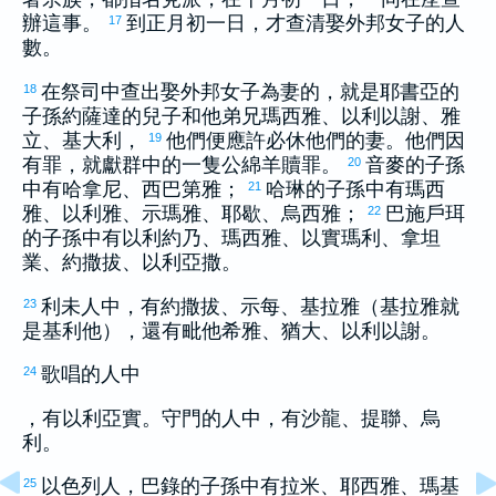
辦這事。
到正月初一日，才查清娶外邦女子的人
17
數。
在祭司中查出娶外邦女子為妻的，就是
耶書亞
的
18
子孫
約薩達
的兒子和他弟兄
瑪西雅
、
以利以謝
、
雅
立
、
基大利
，
他們便應許必休他們的妻。他們因
19
有罪，就獻群中的一隻公綿羊贖罪。
音麥
的子孫
20
中有
哈拿尼
、
西巴第雅
；
哈琳
的子孫中有
瑪西
21
雅
、
以利雅
、
示瑪雅
、
耶歇
、
烏西雅
；
巴施戶珥
22
的子孫中有
以利約乃
、
瑪西雅
、
以實瑪利
、
拿坦
業
、
約撒拔
、
以利亞撒
。
利未
人中，有
約撒拔
、
示每
、
基拉雅
（
基拉雅
就
23
是
基利他
），還有
毗他希雅
、
猶大
、
以利以謝
。
歌唱的人中
24
，有
以利亞實
。守門的人中，有
沙龍
、
提聯
、
烏
利
。
以色列
人，
巴錄
的子孫中有
拉米
、
耶西雅
、
瑪基
25