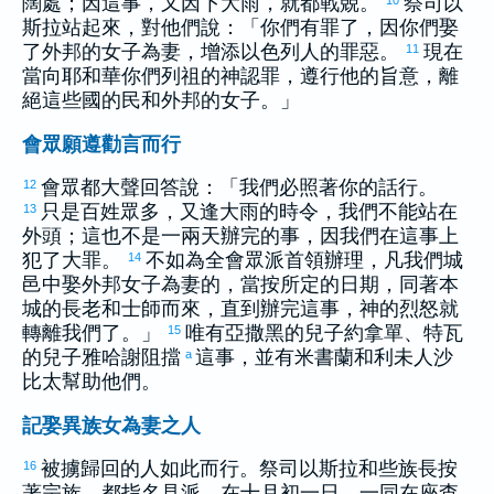
闊處；因這事，又因下大雨，就都戰兢。
祭司
以
斯拉
站起來，對他們說：「你們有罪了，因你們娶
了外邦的女子為妻，增添
以色列
人的罪惡。
現在
11
當向耶和華你們列祖的神認罪，遵行他的旨意，離
絕這些國的民和外邦的女子。」
會眾願遵勸言而行
會眾都大聲回答說：「我們必照著你的話行。
12
只是百姓眾多，又逢大雨的時令，我們不能站在
13
外頭；這也不是一兩天辦完的事，因我們在這事上
犯了大罪。
不如為全會眾派首領辦理，凡我們城
14
邑中娶外邦女子為妻的，當按所定的日期，同著本
城的長老和士師而來，直到辦完這事，神的烈怒就
轉離我們了。」
唯有
亞撒黑
的兒子
約拿單
、
特瓦
15
的兒子
雅哈謝
阻擋
這事，並有
米書蘭
和
利未
人
沙
a
比太
幫助他們。
記娶異族女為妻之人
被擄歸回的人如此而行。祭司
以斯拉
和些族長按
16
著宗族，都指名見派，在十月初一日，一同在座查