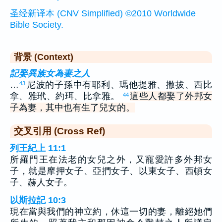
圣经新译本 (CNV Simplified) ©2010 Worldwide
Bible Society.
背景 (Context)
記娶異族女為妻之人
…
尼波的子孫中有耶利、瑪他提雅、撒拔、西比
43
拿、雅玳、約珥、比拿雅。
這些人都娶了外邦女
44
子為妻，其中也有生了兒女的。
交叉引用 (Cross Ref)
列王紀上 11:1
所羅門王在法老的女兒之外，又寵愛許多外邦女
子，就是摩押女子、亞捫女子、以東女子、西頓女
子、赫人女子。
以斯拉記 10:3
現在當與我們的神立約，休這一切的妻，離絕她們