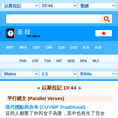
聖經
>
以斯拉記
>
章 10
> 聖經金句 44
◄
以斯拉記 10:44
►
平行經文 (Parallel Verses)
現代標點和合本 (CUVMP Traditional)
這些人都娶了外邦女子為妻，其中也有生了兒女