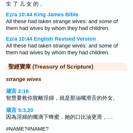
生 了 儿 女 的 。
Ezra 10:44 King James Bible
All these had taken strange wives: and
some
of
them had wives by whom they had children.
Ezra 10:44 English Revised Version
All these had taken strange wives: and some of
them had wives by whom they had children.
聖經寶庫 (Treasury of Scripture)
strange wives
箴言 2:16
智慧要救你脫離淫婦，就是那油嘴滑舌的外女。
箴言 5:3,20
因為淫婦的嘴滴下蜂蜜，她的口比油更滑，…
#NAME?#NAME?