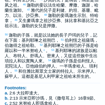
祖。
利肯
生
沙買
。
沙買
的兒子是
瑪雲
，
瑪雲
是
伯
夙
之祖。
迦勒
的妾
以法
生
哈蘭
、
摩撒
、
迦謝
，
哈
46
蘭
生
迦卸
。
雅代
的兒子是
利健
、
約坦
、
基珊
、
毗
47
力
、
以法
、
沙亞弗
。
迦勒
的妾
瑪迦
生
示別
、
特哈
48
拿
，
又生
麥瑪拿
之祖
沙亞弗
、
抹比拿
和
基比亞
之
49
祖
示法
。
迦勒
的女兒是
押撒
。
迦勒
的子孫，就是
以法她
的長子
戶珥
的兒子，記
50
在下面：
基列耶琳
之祖
朔巴
，
伯利恆
之祖
薩瑪
，
51
伯迦得
之祖
哈勒
。
基列耶琳
之祖
朔巴
的子孫是
哈
52
羅以
和一半
米努哈
人
。
基列耶琳
的諸族是
以帖
c
53
人、
布特
人、
舒瑪
人、
密來
人，又從這些族中生出
瑣拉
人和
以實陶
人來。
薩瑪
的子孫是
伯利恆
人、
54
尼陀法
人、
亞他綠伯約押
人、一半
瑪拿哈
人、
瑣利
人，
和住
雅比斯
眾文士家的
特拉
人、
示米押
人、
55
蘇甲
人。這都是
基尼
人
利甲
家之祖
哈末
所生的。
Footnotes:
a.
2:6 大拉即達大。
b.
2:13 示米亞即沙瑪，見《撒母耳上》16章9節。
c.
2:52 米努哈人即瑪拿哈人。