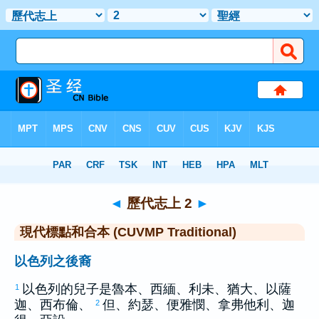
聖經
>
CUVMPT
> 歷代志上 2
◄
歷代志上 2
►
現代標點和合本 (CUVMP Traditional)
以色列之後裔
以色列
的兒子是
魯本
、
西緬
、
利未
、
猶大
、
以薩
1
迦
、
西布倫
、
但
、
約瑟
、
便雅憫
、
拿弗他利
、
迦
2