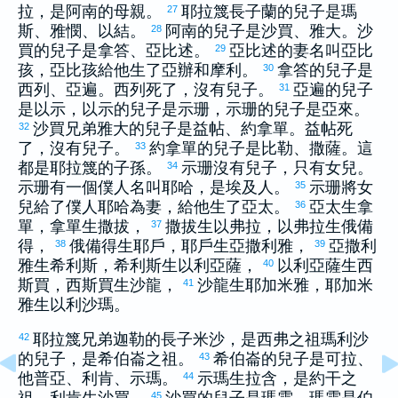
拉
，是
阿南
的母親。
耶拉篾
長子
蘭
的兒子是
瑪
27
斯
、
雅憫
、
以結
。
阿南
的兒子是
沙買
、
雅大
。
沙
28
買
的兒子是
拿答
、
亞比述
。
亞比述
的妻名叫
亞比
29
孩
，
亞比孩
給他生了
亞辦
和
摩利
。
拿答
的兒子是
30
西列
、
亞遍
。
西列
死了，沒有兒子。
亞遍
的兒子
31
是
以示
，
以示
的兒子是
示珊
，
示珊
的兒子是
亞來
。
沙買
兄弟
雅大
的兒子是
益帖
、
約拿單
。
益帖
死
32
了，沒有兒子。
約拿單
的兒子是
比勒
、
撒薩
。這
33
都是
耶拉篾
的子孫。
示珊
沒有兒子，只有女兒。
34
示珊
有一個僕人名叫
耶哈
，是
埃及
人。
示珊
將女
35
兒給了僕人
耶哈
為妻，給他生了
亞太
。
亞太
生
拿
36
單
，
拿單
生
撒拔
，
撒拔
生
以弗拉
，
以弗拉
生
俄備
37
得
，
俄備得
生
耶戶
，
耶戶
生
亞撒利雅
，
亞撒利
38
39
雅
生
希利斯
，
希利斯
生
以利亞薩
，
以利亞薩
生
西
40
斯買
，
西斯買
生
沙龍
，
沙龍
生
耶加米雅
，
耶加米
41
雅
生
以利沙瑪
。
耶拉篾
兄弟
迦勒
的長子
米沙
，是
西弗
之祖
瑪利沙
42
的兒子，是
希伯崙
之祖。
希伯崙
的兒子是
可拉
、
43
他普亞
、
利肯
、
示瑪
。
示瑪
生
拉含
，是
約干
之
44
45