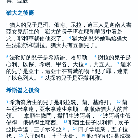
得
、
亞設
。
猶大之後裔
猶大
的兒子是
珥
、
俄南
、
示拉
，這三人是
迦南
人
書
3
亞
女兒所生的。
猶大
的長子
珥
在耶和華眼中看為
惡，耶和華就使他死了。
猶大
的兒婦
她瑪
給
猶大
4
生
法勒斯
和
謝拉
。
猶大
共有五個兒子。
法勒斯
的兒子是
希斯崙
、
哈母勒
。
謝拉
的兒子是
5
6
心利
、
以探
、
希幔
、
甲各
、
大拉
，共五人。
迦米
a
7
的兒子是
亞干
，這
亞干
在當滅的物上犯了罪，連累
了
以色列
人。
以探
的兒子是
亞撒利雅
。
8
希斯崙之後裔
希斯崙
所生的兒子是
耶拉篾
、
蘭
、
基路拜
。
蘭
9
10
生
亞米拿達
，
亞米拿達
生
拿順
，
拿順
做
猶大
人的首
領。
拿順
生
撒門
，
撒門
生
波阿斯
，
波阿斯
生
俄
11
12
備得
，
俄備得
生
耶西
。
耶西
生長子
以利押
，次子
13
亞比拿達
，三子
示米亞
，
四子
拿坦業
，五子
拉
b
14
代
，
六子
阿鮮
，七子
大衛
，
他們的姐妹是
洗魯
15
16