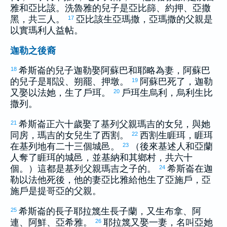
雅
和
亞比該
。
洗魯雅
的兒子是
亞比篩
、
約押
、
亞撒
黑
，共三人。
亞比該
生
亞瑪撒
，
亞瑪撒
的父親是
17
以實瑪利
人
益帖
。
迦勒之後裔
希斯崙
的兒子
迦勒
娶
阿蘇巴
和
耶略
為妻，
阿蘇巴
18
的兒子是
耶設
、
朔罷
、
押墩
。
阿蘇巴
死了，
迦勒
19
又娶
以法她
，生了
戶珥
。
戶珥
生
烏利
，
烏利
生
比
20
撒列
。
希斯崙
正六十歲娶了
基列
父親
瑪吉
的女兒，與她
21
同房，
瑪吉
的女兒生了
西割
。
西割
生
睚珥
，
睚珥
22
在
基列
地有二十三個城邑。
（後來
基述
人和
亞蘭
23
人奪了
睚珥
的城邑，並
基納
和其鄉村，共六十
個。）這都是
基列
父親
瑪吉
之子的。
希斯崙
在
迦
24
勒以法他
死後，他的妻
亞比雅
給他生了
亞施戶
，
亞
施戶
是
提哥亞
的父親。
希斯崙
的長子
耶拉篾
生長子
蘭
，又生
布拿
、
阿
25
連
、
阿鮮
、
亞希雅
。
耶拉篾
又娶一妻，名叫
亞她
26