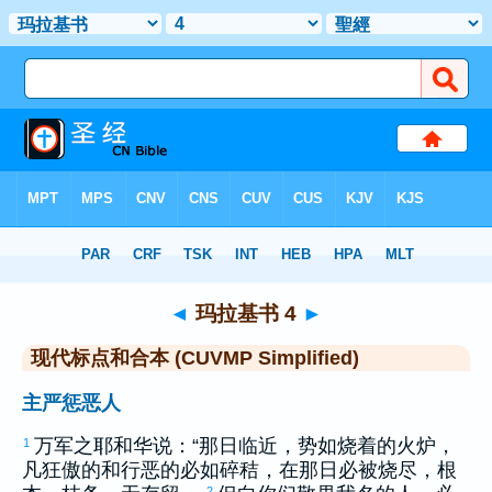
圣经
>
CUVMPS
> 玛拉基书 4
◄
玛拉基书 4
►
现代标点和合本 (CUVMP Simplified)
主严惩恶人
万军之耶和华说：“那日临近，势如烧着的火炉，
1
凡狂傲的和行恶的必如碎秸，在那日必被烧尽，根
2