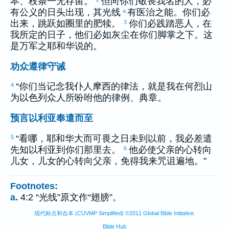
本、枝条一无存留。
但向你们敬畏我名的人，必
有公义的日头出现，其光线
有医治之能。你们必
a
出来，跳跃如圈里的肥犊。
你们必践踏恶人，在
3
我所定的日子，他们必如灰尘在你们脚掌之下。这
是万军之耶和华说的。
劝众遵律守诫
“你们当记念我仆人
摩西
的律法，就是我在
何烈
山
4
为
以色列
众人所吩咐他的律例、典章。
预言以利亚奉遣而至
“看哪，耶和华大而可畏之日未到以前，我必差遣
5
先知
以利亚
到你们那里去。
他必使父亲的心转向
6
儿女，儿女的心转向父亲，免得我来咒诅遍地。”
Footnotes:
a.
4:2 “光线”原文作“翅膀”。
现代标点和合本 (CUVMP Simplified) ©2011 Global Bible Initiative.
Bible Hub