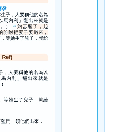
懷孕
孕生子，人要稱他的名為
以馬內利」翻出來就是
」。）
約瑟醒了，起
24
的吩咐把妻子娶過來，
房，等她生了兒子，就給
Ref)
子，人要稱他的名為以
以馬內利」翻出來就是
。）
，等她生了兒子，就給
了監門，領他們出來，