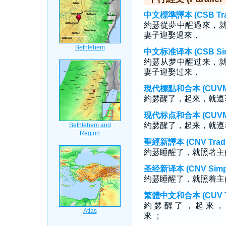
中文標準譯本 (CSB Tradi
約瑟從夢中醒過來，
妻子迎娶過來，
中文标准译本 (CSB Simp
约瑟从梦中醒过来，
妻子迎娶过来，
現代標點和合本 (CUVMP T
約瑟醒了，起來，就遵
现代标点和合本 (CUVMP S
约瑟醒了，起来，就遵
聖經新譯本 (CNV Tradit
約瑟睡醒了，就照著主
圣经新译本 (CNV Simpli
约瑟睡醒了，就照着主
繁體中文和合本 (CUV Tra
約 瑟 醒 了 ， 起 來 ，
來 ；