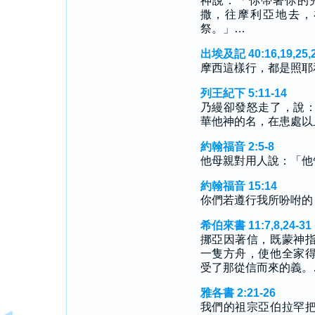
神說：「你帶著你的
撒，往摩利亞地去，
祭。」…
出埃及記 40:16,19,25,2
摩西這樣行，都是照耶
列王紀下 5:11-14
乃縵卻發怒走了，說
華他神的名，在患處以
約翰福音 2:5-8
他母親對用人說：「他
約翰福音 15:14
你們若遵行我所吩咐的
希伯來書 11:7,8,24-31
挪亞因著信，既蒙神
一隻方舟，使他全家
受了那從信而來的義。
雅各書 2:21-26
我們的祖宗亞伯拉罕