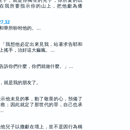
兒子，就是你獨生的兒子，你所愛的以
在我所要指示你的山上，把他獻為燔
7,32
和華所吩咐他的。…
：「我想他必定出來見我，站著求告耶和
上搖手，治好這大痲瘋。…
告訴你們什麼，你們就做什麼。」…
，就是我的朋友了。
指示他未見的事，動了敬畏的心，預備了
得救；因此就定了那世代的罪，自己也承
…
把他兒子以撒獻在壇上，豈不是因行為稱