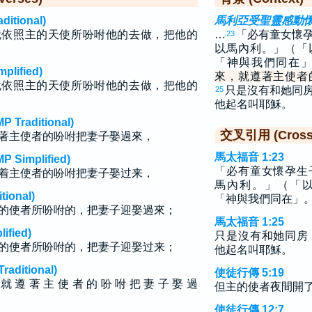
tional)
馬利亞受聖靈感動
就依照主的天使所吩咐他的去做，把他的
…
「必有童女懷
23
以馬內利。」（「
「神與我們同在
lified)
來，就遵著主使者
就依照主的天使所吩咐他的去做，把他的
只是沒有和她同
25
他起名叫耶穌。
raditional)
交叉引用 (Cross 
著主使者的吩咐把妻子娶過來，
馬太福音 1:23
implified)
「必有童女懷孕生
着主使者的吩咐把妻子娶过来，
馬內利。」（「
ional)
「神與我們同在」
的使者所吩咐的，把妻子迎娶過來；
馬太福音 1:25
fied)
只是沒有和她同房
的使者所吩咐的，把妻子迎娶过来；
他起名叫耶穌。
ditional)
使徒行傳 5:19
 就 遵 著 主 使 者 的 吩 咐 把 妻 子 娶 過
但主的使者夜間開
使徒行傳 12:7