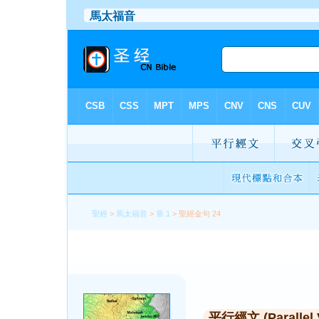
聖經
>
馬太福音
>
章 1
> 聖經金句 24
平行經文 (Parallel 