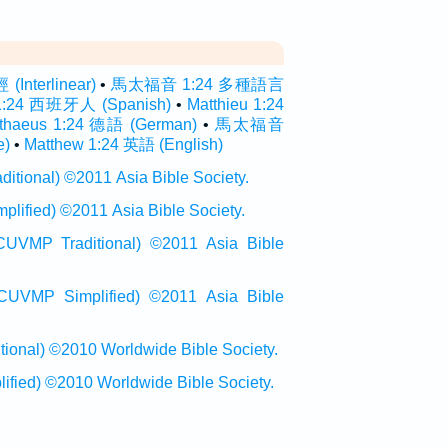
nterlinear)
•
馬太福音 1:24 多種語言
1:24 西班牙人 (Spanish)
•
Matthieu 1:24
thaeus 1:24 德語 (German)
•
馬太福音
e)
•
Matthew 1:24 英語 (English)
onal) ©2011 Asia Bible Society.
ied) ©2011 Asia Bible Society.
raditional) ©2011 Asia Bible
Simplified) ©2011 Asia Bible
al) ©2010 Worldwide Bible Society.
ed) ©2010 Worldwide Bible Society.