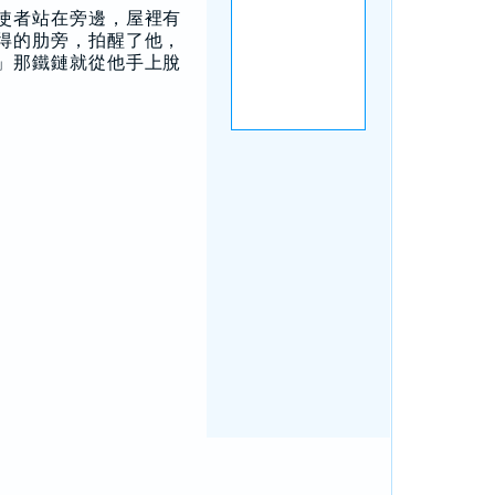
使者站在旁邊，屋裡有
得的肋旁，拍醒了他，
」那鐵鏈就從他手上脫