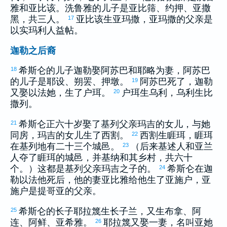
雅
和
亚比该
。
洗鲁雅
的儿子是
亚比筛
、
约押
、
亚撒
黑
，共三人。
亚比该
生
亚玛撒
，
亚玛撒
的父亲是
17
以实玛利
人
益帖
。
迦勒之后裔
希斯仑
的儿子
迦勒
娶
阿苏巴
和
耶略
为妻，
阿苏巴
18
的儿子是
耶设
、
朔罢
、
押墩
。
阿苏巴
死了，
迦勒
19
又娶
以法她
，生了
户珥
。
户珥
生
乌利
，
乌利
生
比
20
撒列
。
希斯仑
正六十岁娶了
基列
父亲
玛吉
的女儿，与她
21
同房，
玛吉
的女儿生了
西割
。
西割
生
睚珥
，
睚珥
22
在
基列
地有二十三个城邑。
（后来
基述
人和
亚兰
23
人夺了
睚珥
的城邑，并
基纳
和其乡村，共六十
个。）这都是
基列
父亲
玛吉
之子的。
希斯仑
在
迦
24
勒以法他
死后，他的妻
亚比雅
给他生了
亚施户
，
亚
施户
是
提哥亚
的父亲。
希斯仑
的长子
耶拉篾
生长子
兰
，又生
布拿
、
阿
25
连
、
阿鲜
、
亚希雅
。
耶拉篾
又娶一妻，名叫
亚她
26