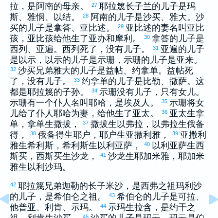
拉
，是
阿南
的母亲。
耶拉篾
长子
兰
的儿子是
玛
27
斯
、
雅悯
、
以结
。
阿南
的儿子是
沙买
、
雅大
。
沙
28
买
的儿子是
拿答
、
亚比述
。
亚比述
的妻名叫
亚比
29
孩
，
亚比孩
给他生了
亚办
和
摩利
。
拿答
的儿子是
30
西列
、
亚遍
。
西列
死了，没有儿子。
亚遍
的儿子
31
是
以示
，
以示
的儿子是
示珊
，
示珊
的儿子是
亚来
。
沙买
兄弟
雅大
的儿子是
益帖
、
约拿单
。
益帖
死
32
了，没有儿子。
约拿单
的儿子是
比勒
、
撒萨
。这
33
都是
耶拉篾
的子孙。
示珊
没有儿子，只有女儿。
34
示珊
有一个仆人名叫
耶哈
，是
埃及
人。
示珊
将女
35
儿给了仆人
耶哈
为妻，给他生了
亚太
。
亚太
生
拿
36
单
，
拿单
生
撒拔
，
撒拔
生
以弗拉
，
以弗拉
生
俄备
37
得
，
俄备得
生
耶户
，
耶户
生
亚撒利雅
，
亚撒利
38
39
雅
生
希利斯
，
希利斯
生
以利亚萨
，
以利亚萨
生
西
40
斯买
，
西斯买
生
沙龙
，
沙龙
生
耶加米雅
，
耶加米
41
雅
生
以利沙玛
。
耶拉篾
兄弟
迦勒
的长子
米沙
，是
西弗
之祖
玛利沙
42
的儿子，是
希伯仑
之祖。
希伯仑
的儿子是
可拉
、
43
他普亚
、
利肯
、
示玛
。
示玛
生
拉含
，是
约干
之
44
45