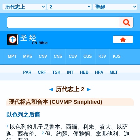
圣经
>
CUVMPS
> 历代志上 2
◄
历代志上 2
►
现代标点和合本 (CUVMP Simplified)
以色列之后裔
以色列
的儿子是
鲁本
、
西缅
、
利未
、
犹大
、
以萨
1
迦
、
西布伦
、
但
、
约瑟
、
便雅悯
、
拿弗他利
、
迦
2