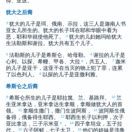
得
、
亚设
。
犹大之后裔
犹大
的儿子是
珥
、
俄南
、
示拉
，这三人是
迦南
人
书
3
亚
女儿所生的。
犹大
的长子
珥
在耶和华眼中看为
恶，耶和华就使他死了。
犹大
的儿妇
她玛
给
犹大
4
生
法勒斯
和
谢拉
。
犹大
共有五个儿子。
法勒斯
的儿子是
希斯仑
、
哈母勒
。
谢拉
的儿子是
5
6
心利
、
以探
、
希幔
、
甲各
、
大拉
，共五人。
迦米
a
7
的儿子是
亚干
，这
亚干
在当灭的物上犯了罪，连累
了
以色列
人。
以探
的儿子是
亚撒利雅
。
8
希斯仑之后裔
希斯仑
所生的儿子是
耶拉篾
、
兰
、
基路拜
。
兰
9
10
生
亚米拿达
，
亚米拿达
生
拿顺
，
拿顺
做
犹大
人的首
领。
拿顺
生
撒门
，
撒门
生
波阿斯
，
波阿斯
生
俄
11
12
备得
，
俄备得
生
耶西
。
耶西
生长子
以利押
，次子
13
亚比拿达
，三子
示米亚
，
四子
拿坦业
，五子
拉
b
14
代
，
六子
阿鲜
，七子
大卫
，
他们的姐妹是
洗鲁
15
16