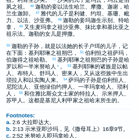
祖。
利肯
生
沙买
。
沙买
的儿子是
玛云
，
玛云
是
伯
夙
之祖。
迦勒
的妾
以法
生
哈兰
、
摩撒
、
迦谢
，
哈
46
兰
生
迦卸
。
雅代
的儿子是
利健
、
约坦
、
基珊
、
毗
47
力
、
以法
、
沙亚弗
。
迦勒
的妾
玛迦
生
示别
、
特哈
48
拿
，
又生
麦玛拿
之祖
沙亚弗
、
抹比拿
和
基比亚
之
49
祖
示法
。
迦勒
的女儿是
押撒
。
迦勒
的子孙，就是
以法她
的长子
户珥
的儿子，记
50
在下面：
基列耶琳
之祖
朔巴
，
伯利恒
之祖
萨玛
，
51
伯迦得
之祖
哈勒
。
基列耶琳
之祖
朔巴
的子孙是
哈
52
罗以
和一半
米努哈
人
。
基列耶琳
的诸族是
以帖
c
53
人、
布特
人、
舒玛
人、
密来
人，又从这些族中生出
琐拉
人和
以实陶
人来。
萨玛
的子孙是
伯利恒
人、
54
尼陀法
人、
亚他绿伯约押
人、一半
玛拿哈
人、
琐利
人，
和住
雅比斯
众文士家的
特拉
人、
示米押
人、
55
苏甲
人。这都是
基尼
人
利甲
家之祖
哈末
所生的。
Footnotes:
a.
2:6 大拉即达大。
b.
2:13 示米亚即沙玛，见《撒母耳上》16章9节。
c.
2:52 米努哈人即玛拿哈人。