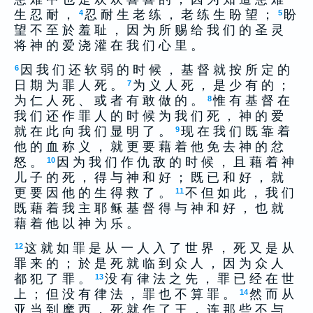
生 忍 耐 ，
忍 耐 生 老 练 ， 老 练 生 盼 望 ；
盼
4
5
望 不 至 於 羞 耻 ， 因 为 所 赐 给 我 们 的 圣 灵
将 神 的 爱 浇 灌 在 我 们 心 里 。
因 我 们 还 软 弱 的 时 候 ， 基 督 就 按 所 定 的
6
日 期 为 罪 人 死 。
为 义 人 死 ， 是 少 有 的 ；
7
为 仁 人 死 、 或 者 有 敢 做 的 。
惟 有 基 督 在
8
我 们 还 作 罪 人 的 时 候 为 我 们 死 ， 神 的 爱
就 在 此 向 我 们 显 明 了 。
现 在 我 们 既 靠 着
9
他 的 血 称 义 ， 就 更 要 藉 着 他 免 去 神 的 忿
怒 。
因 为 我 们 作 仇 敌 的 时 候 ， 且 藉 着 神
10
儿 子 的 死 ， 得 与 神 和 好 ； 既 已 和 好 ， 就
更 要 因 他 的 生 得 救 了 。
不 但 如 此 ， 我 们
11
既 藉 着 我 主 耶 稣 基 督 得 与 神 和 好 ， 也 就
藉 着 他 以 神 为 乐 。
这 就 如 罪 是 从 一 人 入 了 世 界 ， 死 又 是 从
12
罪 来 的 ； 於 是 死 就 临 到 众 人 ， 因 为 众 人
都 犯 了 罪 。
没 有 律 法 之 先 ， 罪 已 经 在 世
13
上 ； 但 没 有 律 法 ， 罪 也 不 算 罪 。
然 而 从
14
亚 当 到 摩 西 ， 死 就 作 了 王 ， 连 那 些 不 与