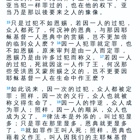
亚 当 犯 一 样 罪 过 的 ， 也 在 他 的 权 下 。 亚
当 乃 是 那 以 後 要 来 之 人 的 豫 像 。
只 是 过 犯 不 如 恩 赐 ， 若 因 一 人 的 过 犯 ，
15
众 人 都 死 了 ， 何 况 神 的 恩 典 ， 与 那 因 耶
稣 基 督 一 人 恩 典 中 的 赏 赐 ， 岂 不 更 加 倍
的 临 到 众 人 麽 ？
因 一 人 犯 罪 就 定 罪 ， 也
16
不 如 恩 赐 ， 原 来 审 判 是 由 一 人 而 定 罪 ，
恩 赐 乃 是 由 许 多 过 犯 而 称 义 。
若 因 一 人
17
的 过 犯 ， 死 就 因 这 一 人 作 了 王 ， 何 况 那
些 受 洪 恩 又 蒙 所 赐 之 义 的 ， 岂 不 更 要 因
耶 稣 基 督 一 人 在 生 命 中 作 王 麽 ？
如 此 说 来 ， 因 一 次 的 过 犯 ， 众 人 都 被 定
18
罪 ； 照 样 ， 因 一 次 的 义 行 ， 众 人 也 就 被
称 义 得 生 命 了 。
因 一 人 的 悖 逆 ， 众 人 成
19
为 罪 人 ； 照 样 ， 因 一 人 的 顺 从 ， 众 人 也
成 为 义 了 。
律 法 本 是 外 添 的 ， 叫 过 犯 显
20
多 ； 只 是 罪 在 那 里 显 多 ， 恩 典 就 更 显 多
了 。
就 如 罪 作 王 叫 人 死 ； 照 样 ， 恩 典 也
21
藉 着 义 作 王 ， 叫 人 因 我 们 的 主 耶 稣 基 督