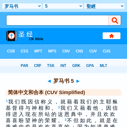
圣经
>
CUS
> 罗马书 5
◄
罗马书 5
►
简体中文和合本 (CUV Simplified)
我 们 既 因 信 称 义 ， 就 藉 着 我 们 的 主 耶 稣
1
基 督 得 与 神 相 和 。
我 们 又 藉 着 他 ， 因 信
2
得 进 入 现 在 所 站 的 这 恩 典 中 ， 并 且 欢 欢
喜 喜 盼 望 神 的 荣 耀 。
不 但 如 此 ， 就 是 在
3
患 难 中 也 是 欢 欢 喜 喜 的 ； 因 为 知 道 患 难