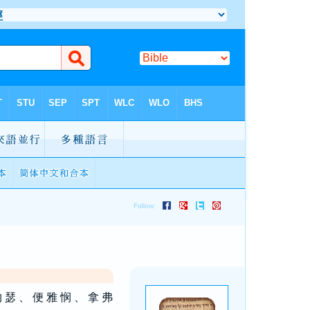
 瑟 、 便 雅 悯 、 拿 弗