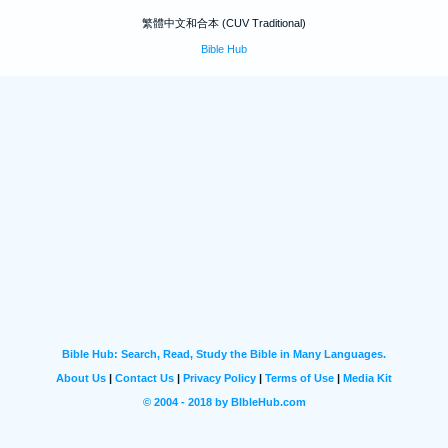
繁體中文和合本 (CUV Traditional)
Bible Hub