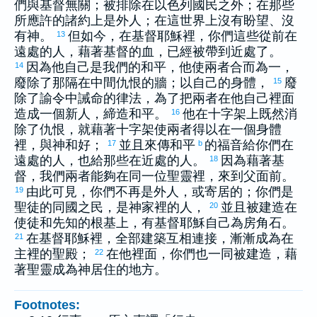
們與基督無關；被排除在
以色列
國民之外；在那些
所應許的諸約上是外人；在這世界上沒有盼望、沒
有神。
但如今，在基督耶穌裡，你們這些從前在
13
遠處的人，藉著基督的血，已經被帶到近處了。
因為他自己是我們的和平，他使兩者合而為一，
14
廢除了那隔在中間仇恨的牆；以自己的身體，
廢
15
除了諭令中誡命的律法，為了把兩者在他自己裡面
造成一個新人，締造和平。
他在十字架上既然消
16
除了仇恨，就藉著十字架使兩者得以在一個身體
裡，與神和好；
並且來傳和平
的福音給你們在
17
b
遠處的人，也給那些在近處的人。
因為藉著基
18
督，我們兩者能夠在同一位聖靈裡，來到父面前。
由此可見，你們不再是外人，或寄居的；你們是
19
聖徒的同國之民，是神家裡的人，
並且被建造在
20
使徒和先知的根基上，有基督耶穌自己為房角石。
在基督耶穌裡，全部建築互相連接，漸漸成為在
21
主裡的聖殿；
在他裡面，你們也一同被建造，藉
22
著聖靈成為神居住的地方。
Footnotes: