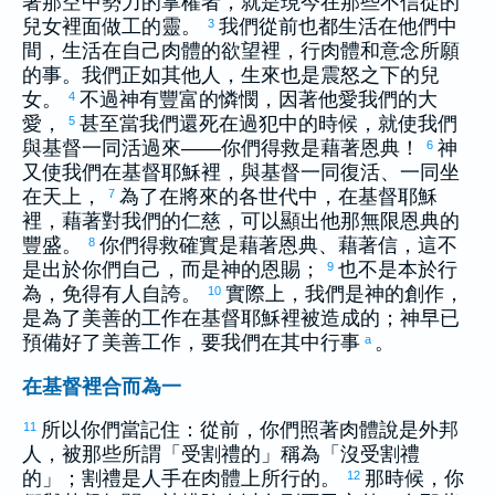
著那空中勢力的掌權者，就是現今在那些不信從的
兒女裡面做工的靈。
我們從前也都生活在他們中
3
間，生活在自己肉體的欲望裡，行肉體和意念所願
的事。我們正如其他人，生來也是震怒之下的兒
女。
不過神有豐富的憐憫，因著他愛我們的大
4
愛，
甚至當我們還死在過犯中的時候，就使我們
5
與基督一同活過來——你們得救是藉著恩典！
神
6
又使我們在基督耶穌裡，與基督一同復活、一同坐
在天上，
為了在將來的各世代中，在基督耶穌
7
裡，藉著對我們的仁慈，可以顯出他那無限恩典的
豐盛。
你們得救確實是藉著恩典、藉著信，這不
8
是出於你們自己，而是神的恩賜；
也不是本於行
9
為，免得有人自誇。
實際上，我們是神的創作，
10
是為了美善的工作在基督耶穌裡被造成的；神早已
預備好了美善工作，要我們在其中行事
。
a
在基督裡合而為一
所以你們當記住：從前，你們照著肉體說是外邦
11
人，被那些所謂「受割禮的」稱為「沒受割禮
的」；割禮是人手在肉體上所行的。
那時候，你
12