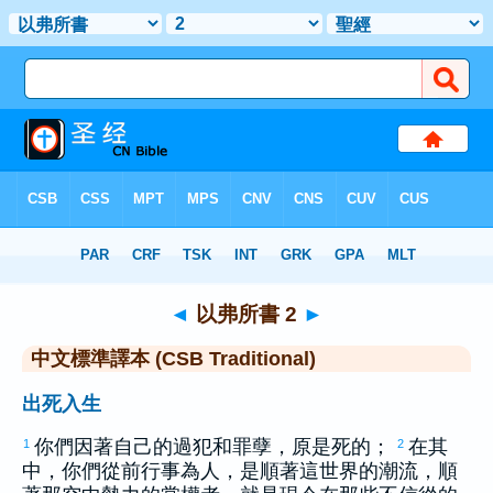
聖經
>
CSBT
> 以弗所書 2
◄
以弗所書 2
►
中文標準譯本 (CSB Traditional)
出死入生
你們因著自己的過犯和罪孽，原是死的；
在其
1
2
中，你們從前行事為人，是順著這世界的潮流，順