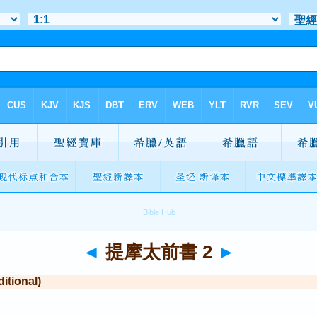
◄
提摩太前書 2
►
tional)