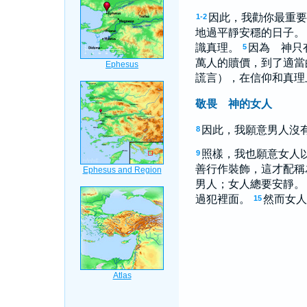
因此，我勸你最重要
1-2
地過平靜安穩的日子。
識真理。
因為 神只
5
萬人的贖價，到了適當
謊言），在信仰和真理
敬畏 神的女人
因此，我願意男人沒
8
照樣，我也願意女人
9
善行作裝飾，這才配稱
男人；女人總要安靜。
過犯裡面。
然而女人
15