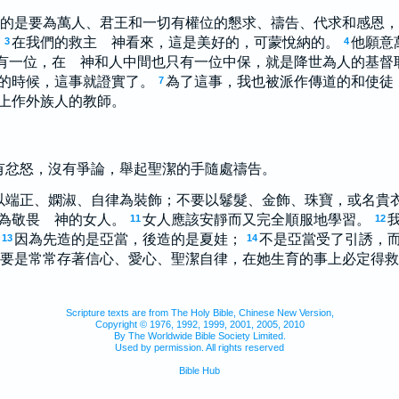
的是要為萬人、君王和一切有權位的懇求、禱告、代求和感恩，
在我們的救主 神看來，這是美好的，可蒙悅納的。
他願意
3
4
有一位，在 神和人中間也只有一位中保，就是降世為人的基督
的時候，這事就證實了。
為了這事，我也被派作傳道的和使徒
7
上作外族人的教師。
有忿怒，沒有爭論，舉起聖潔的手隨處禱告。
以端正、嫻淑、自律為裝飾；不要以鬈髮、金飾、珠寶，或名貴
為敬畏 神的女人。
女人應該安靜而又完全順服地學習。
11
12
因為先造的是亞當，後造的是夏娃；
不是亞當受了引誘，
13
14
要是常常存著信心、愛心、聖潔自律，在她生育的事上必定得救
Scripture texts are from The Holy Bible, Chinese New Version,
Copyright © 1976, 1992, 1999, 2001, 2005, 2010
By The Worldwide Bible Society Limited.
Used by permission. All rights reserved
Bible Hub