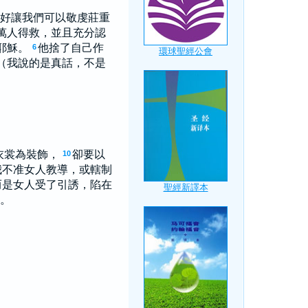
好讓我們可以敬虔莊重
萬人得救，並且充分認
耶穌。
他捨了自己作
6
（我說的是真話，不是
衣裳為裝飾，
卻要以
10
我不准女人教導，或轄制
而是女人受了引誘，陷在
。