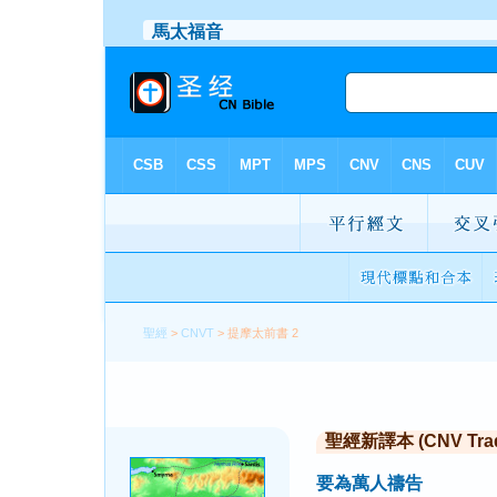
聖經
>
CNVT
> 提摩太前書 2
聖經新譯本 (CNV Tradi
要為萬人禱告