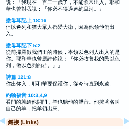
說：「我現在一百二十歲了，不能照常出入。耶和
華也曾對我說：『你必不得過這約旦河。』
撒母耳記上 18:16
但以色列和猶大眾人都愛大衛，因為他領他們出
入。
撒母耳記下 5:2
從前掃羅做我們王的時候，率領以色列人出入的是
你。耶和華也曾應許你說：『你必牧養我的民以色
列，做以色列的君。』」
詩篇 121:8
你出你入，耶和華要保護你，從今時直到永遠。
約翰福音 10:3,4,9
看門的就給他開門，羊也聽他的聲音。他按著名叫
自己的羊，把羊領出來。…
鏈接 (Links)