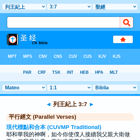
聖經
>
列王紀上
>
章 3
> 聖經金句 7
◄
列王紀上 3:7
►
平行經文 (Parallel Verses)
現代標點和合本 (CUVMP Traditional)
耶和華我的神啊，如今你使僕人接續我父親大衛做