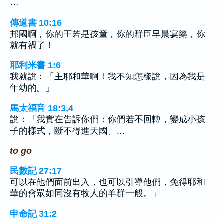
…
傳道書 10:16
邦國啊，你的王若是孩童，你的群臣早晨宴樂，你
就有禍了！
耶利米書 1:6
我就說：「主耶和華啊！我不知怎樣說，因為我是
年幼的。」
馬太福音 18:3,4
說：「我實在告訴你們：你們若不回轉，變成小孩
子的樣式，斷不得進天國。…
to go
民數記 27:17
可以在他們面前出入，也可以引導他們，免得耶和
華的會眾如同沒有牧人的羊群一般。」
申命記 31:2