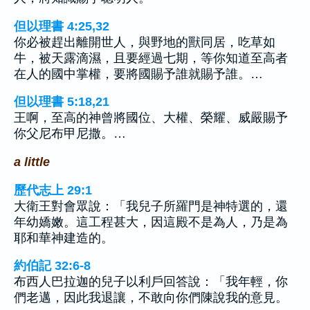
但以理書 4:25,32
你必被趕出離開世人，與野地的獸同居，吃草如
牛，被天露滴濕，且要經過七期，等你知道至高者
在人的國中掌權，要將國賜予誰就賜予誰。…
但以理書 5:18,21
王啊，至高的神曾將國位、大權、榮耀、威嚴賜予
你父尼布甲尼撒。…
a little
歷代志上 29:1
大衛王對會眾說：「我兒子所羅門是神特選的，還
年幼嬌嫩。這工程甚大，因這殿不是為人，乃是為
耶和華神建造的。
約伯記 32:6-8
布西人巴拉迦的兒子以利戶回答說：「我年輕，你
們老邁，因此我退讓，不敢向你們陳說我的意見。