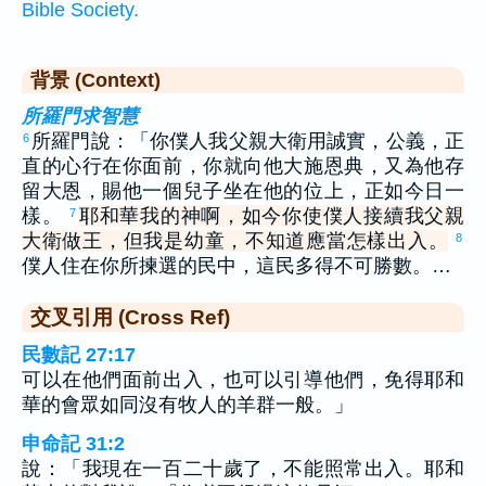
Bible Society.
背景 (Context)
所羅門求智慧
所羅門說：「你僕人我父親大衛用誠實，公義，正
6
直的心行在你面前，你就向他大施恩典，又為他存
留大恩，賜他一個兒子坐在他的位上，正如今日一
樣。
耶和華我的神啊，如今你使僕人接續我父親
7
大衛做王，但我是幼童，不知道應當怎樣出入。
8
僕人住在你所揀選的民中，這民多得不可勝數。…
交叉引用 (Cross Ref)
民數記 27:17
可以在他們面前出入，也可以引導他們，免得耶和
華的會眾如同沒有牧人的羊群一般。」
申命記 31:2
說：「我現在一百二十歲了，不能照常出入。耶和