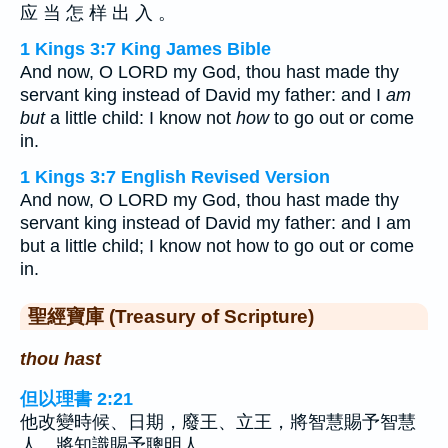
应 当 怎 样 出 入 。
1 Kings 3:7 King James Bible
And now, O LORD my God, thou hast made thy
servant king instead of David my father: and I
am
but
a little child: I know not
how
to go out or come
in.
1 Kings 3:7 English Revised Version
And now, O LORD my God, thou hast made thy
servant king instead of David my father: and I am
but a little child; I know not how to go out or come
in.
聖經寶庫 (Treasury of Scripture)
thou hast
但以理書 2:21
他改變時候、日期，廢王、立王，將智慧賜予智慧
人，將知識賜予聰明人。