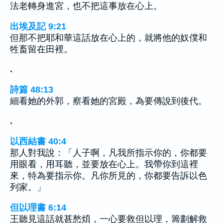
法老轉身進宮，也不把這事放在心上。
出埃及記 9:21
但那不把耶和華這話放在心上的，就將他的奴僕和
牲畜留在田裡。
.
詩篇 48:13
細看她的外郭，察看她的宮殿，為要傳說到後代。
.
以西結書 40:4
那人對我說：「人子啊，凡我所指示你的，你都要
用眼看，用耳聽，並要放在心上。我帶你到這裡
來，特為要指示你。凡你所見的，你都要告訴以色
列家。」
但以理書 6:14
王聽見這話就甚愁煩，一心要救但以理，籌劃解救