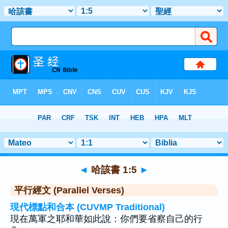
聖經
>
哈該書
>
章 1
> 聖經金句 5
◄
哈該書 1:5
►
平行經文 (Parallel Verses)
現代標點和合本 (CUVMP Traditional)
現在萬軍之耶和華如此說：你們要省察自己的行