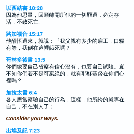
以西結書 18:28
因為他思量，回頭離開所犯的一切罪過，必定存
活，不致死亡。
路加福音 15:17
他醒悟過來，就說：『我父親有多少的雇工，口糧
有餘，我倒在這裡餓死嗎？
哥林多後書 13:5
你們總要自己省察有信心沒有，也要自己試驗。豈
不知你們若不是可棄絕的，就有耶穌基督在你們心
裡嗎？
加拉太書 6:4
各人應當察驗自己的行為，這樣，他所誇的就專在
自己，不在別人了；
Consider your ways.
出埃及記 7:23