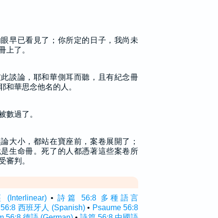
的眼早已看見了；你所定的日子，我尚未
冊上了。
彼此談論，耶和華側耳而聽，且有紀念冊
耶和華思念他名的人。
被數過了。
無論大小，都站在寶座前，案卷展開了；
就是生命冊。死了的人都憑著這些案卷所
受審判。
terlinear)
•
詩篇 56:8 多種語言
 56:8 西班牙人 (Spanish)
•
Psaume 56:8
m 56:8 德語 (German)
•
詩篇 56:8 中國語