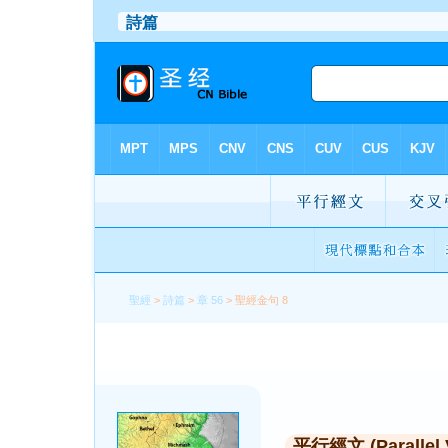
聖經
>
詩篇
>
章 56
> 聖經金句 8
平行經文 (Parallel 