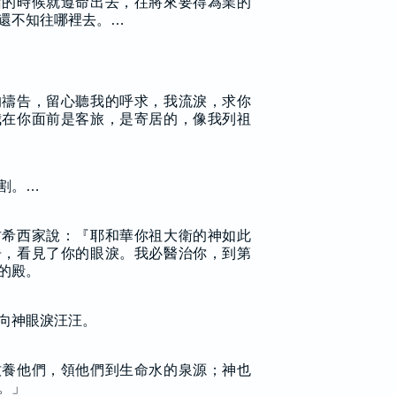
召的時候就遵命出去，往將來要得為業的
還不知往哪裡去。…
的禱告，留心聽我的呼求，我流淚，求你
我在你面前是客旅，是寄居的，像我列祖
割。…
君希西家說：『耶和華你祖大衛的神如此
告，看見了你的眼淚。我必醫治你，到第
的殿。
向神眼淚汪汪。
牧養他們，領他們到生命水的泉源；神也
。」