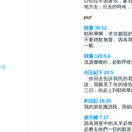
亞伯拉罕因著信，蒙
地方去；出去的時候，
put
詩篇 39:12
耶和華啊，求你聽我
不要靜默無聲。因為
一般。
詩篇 126:5,6
流淚撒種的，必歡呼收
列王紀下 20:5
「你回去告訴我民的
說：我聽見了你的禱
三日，你必上到耶和華
約伯記 16:20
我的朋友譏誚我，我卻
啟示錄 7:17
因為寶座中的羔羊必
必擦去他們一切的眼淚