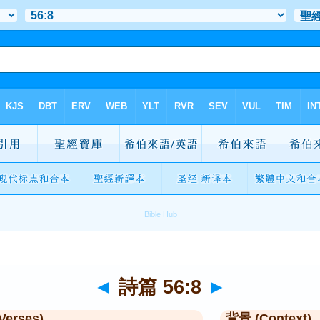
◄
詩篇 56:8
►
Verses)
背景 (Context)