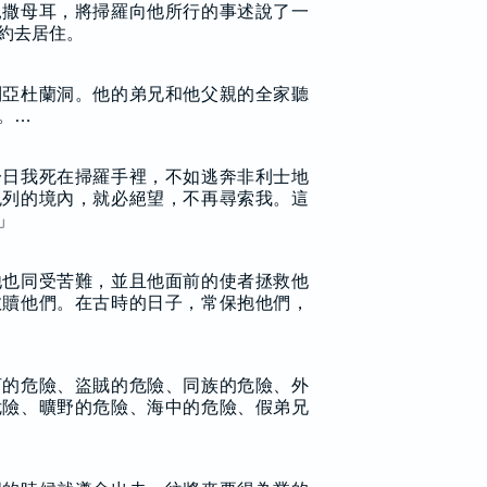
見撒母耳，將掃羅向他所行的事述說了一
約去居住。
到亞杜蘭洞。他的弟兄和他父親的全家聽
。…
一日我死在掃羅手裡，不如逃奔非利士地
色列的境內，就必絕望，不再尋索我。這
」
他也同受苦難，並且他面前的使者拯救他
救贖他們。在古時的日子，常保抱他們，
河的危險、盜賊的危險、同族的危險、外
危險、曠野的危險、海中的危險、假弟兄