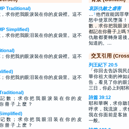
raditional)
哀訴仇敵之虐害
數，求你把我眼淚裝在你的皮袋裡。這不
…
他們豈能因罪孽
7
怒中使眾民墮落
數，求你把我眼淚
implified)
都記在你冊子上嗎
数，求你把我眼泪装在你的皮袋里。这不
仇敵都要轉身退後
知道的。…
ional)
交叉引用 (Cross 
算；你把我的眼淚裝在你的皮袋裡。這不
列王紀下 20:5
「你回去告訴我民
fied)
華你祖大衛的神如
算；你把我的眼泪装在你的皮袋里。这不
告，看見了你的眼
三日，你必上到耶
ditional)
詩篇 39:12
 記 數 ； 求 你 把 我 眼 淚 裝 在 你 的 皮
耶和華啊，求你聽
 你 冊 子 上 麼 ？
呼求，我流淚，求
plified)
我在你面前是客旅
 记 数 ； 求 你 把 我 眼 泪 装 在 你 的 皮
一般。
 你 册 子 上 麽 ？