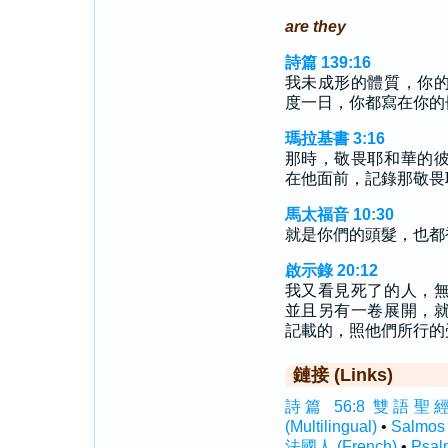
are they
詩篇 139:16
我未成形的體質，你
度一日，你都寫在你的
瑪拉基書 3:16
那時，敬畏耶和華的
在他面前，記錄那敬畏
馬太福音 10:30
就是你們的頭髮，也都
啟示錄 20:12
我又看見死了的人，
並且另有一卷展開，
記載的，照他們所行的
鏈接 (Links)
詩篇 56:8 雙語聖經 (In
(Multilingual)
•
Salmos
法國人 (French)
•
Psal