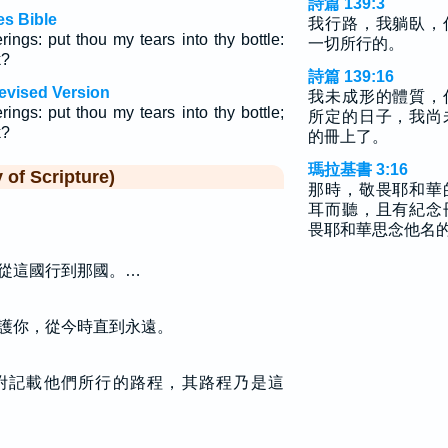
詩篇 139:3
s Bible
我行路，我躺臥，
ings: put thou my tears into thy bottle:
一切所行的。
k?
詩篇 139:16
evised Version
我未成形的體質，
ings: put thou my tears into thy bottle;
所定的日子，我尚
k?
的冊上了。
瑪拉基書 3:16
f Scripture)
那時，敬畏耶和華
耳而聽，且有紀念
畏耶和華思念他名
從這國行到那國。…
護你，從今時直到永遠。
咐記載他們所行的路程，其路程乃是這