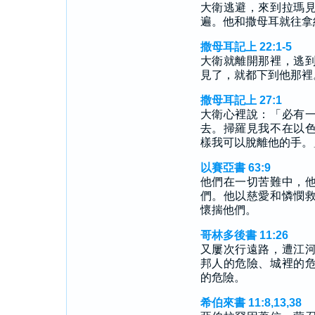
大衛逃避，來到拉瑪
遍。他和撒母耳就往拿
撒母耳記上 22:1-5
大衛就離開那裡，逃
見了，就都下到他那裡
撒母耳記上 27:1
大衛心裡說：「必有
去。掃羅見我不在以
樣我可以脫離他的手。
以賽亞書 63:9
他們在一切苦難中，
們。他以慈愛和憐憫
懷揣他們。
哥林多後書 11:26
又屢次行遠路，遭江
邦人的危險、城裡的
的危險。
希伯來書 11:8,13,38