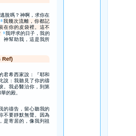
逃脫嗎？神啊，求你在
！
我幾次流離，你都記
8
裝在你的皮袋裡。這不
？
我呼求的日子，我的
9
。神幫助我，這是我所
Ref)
的君希西家說：『耶和
此說：我聽見了你的禱
淚。我必醫治你，到第
和華的殿。
我的禱告，留心聽我的
你不要靜默無聲。因為
，是寄居的，像我列祖