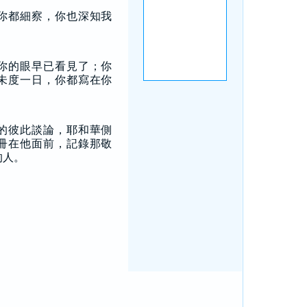
你都細察，你也深知我
你的眼早已看見了；你
未度一日，你都寫在你
的彼此談論，耶和華側
冊在他面前，記錄那敬
的人。