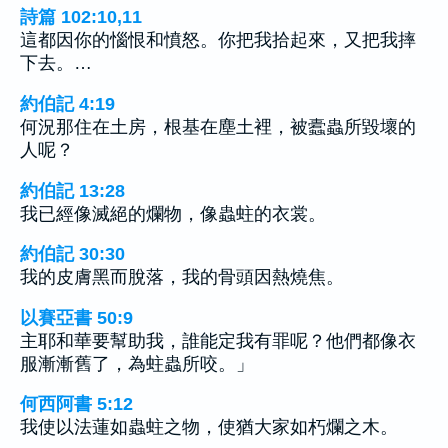
詩篇 102:10,11
這都因你的惱恨和憤怒。你把我拾起來，又把我摔
下去。…
約伯記 4:19
何況那住在土房，根基在塵土裡，被蠹蟲所毀壞的
人呢？
約伯記 13:28
我已經像滅絕的爛物，像蟲蛀的衣裳。
約伯記 30:30
我的皮膚黑而脫落，我的骨頭因熱燒焦。
以賽亞書 50:9
主耶和華要幫助我，誰能定我有罪呢？他們都像衣
服漸漸舊了，為蛀蟲所咬。」
何西阿書 5:12
我使以法蓮如蟲蛀之物，使猶大家如朽爛之木。