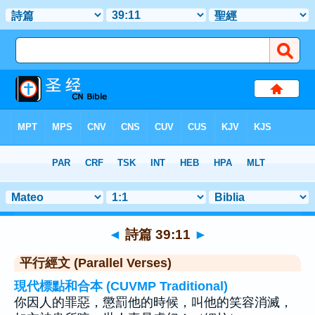
聖經
>
詩篇
>
章 39
> 聖經金句 11
◄
詩篇 39:11
►
平行經文 (Parallel Verses)
現代標點和合本 (CUVMP Traditional)
你因人的罪惡，懲罰他的時候，叫他的笑容消滅，