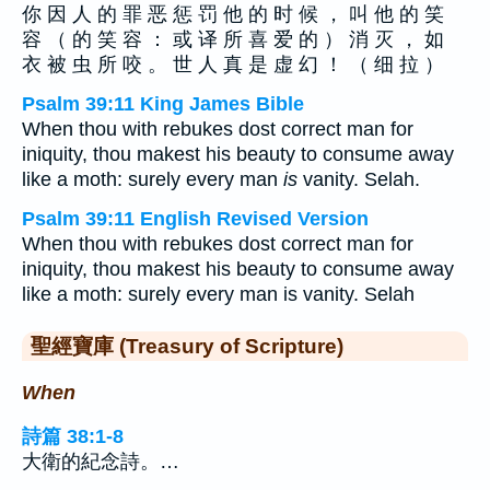
你 因 人 的 罪 恶 惩 罚 他 的 时 候 ， 叫 他 的 笑
容 （ 的 笑 容 ： 或 译 所 喜 爱 的 ） 消 灭 ， 如
衣 被 虫 所 咬 。 世 人 真 是 虚 幻 ！ （ 细 拉 ）
Psalm 39:11 King James Bible
When thou with rebukes dost correct man for
iniquity, thou makest his beauty to consume away
like a moth: surely every man
is
vanity. Selah.
Psalm 39:11 English Revised Version
When thou with rebukes dost correct man for
iniquity, thou makest his beauty to consume away
like a moth: surely every man is vanity. Selah
聖經寶庫 (Treasury of Scripture)
When
詩篇 38:1-8
大衛的紀念詩。…