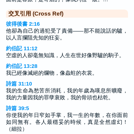
交叉引用 (Cross Ref)
彼得後書 2:16
他卻為自己的過犯受了責備——那不能說話的驢，
以人言攔阻先知的狂妄。
約伯記 11:12
空虛的人卻毫無知識，人生在世好像野驢的駒子。
約伯記 13:28
我已經像滅絕的爛物，像蟲蛀的衣裳。
詩篇 31:10
我的生命為愁苦所消耗，我的年歲為嘆息所曠廢，
我的力量因我的罪孽衰敗，我的骨頭也枯乾。
詩篇 39:5
你使我的年日窄如手掌，我一生的年數，在你面前
如同無有。各人最穩妥的時候，真是全然虛幻！
（細拉）