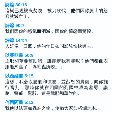
詩篇 80:16
這樹已經被火焚燒，被刀砍伐，他們因你臉上的怒
容就滅亡了。
詩篇 90:7
我們因你的怒氣而消滅，因你的憤怒而驚惶。
詩篇 144:4
人好像一口氣，他的年日如同影兒快快過去。
以賽亞書 50:9
主耶和華要幫助我，誰能定我有罪呢？他們都像衣
服漸漸舊了，為蛀蟲所咬。」
以西結書 5:15
這樣，我必以怒氣和憤怒，並烈怒的責備，向你施
行審判，那時你就在四圍的列國中成為羞辱、譏
刺、警戒、驚駭。這是我耶和華說的。
何西阿書 5:12
我使以法蓮如蟲蛀之物，使猶大家如朽爛之木。