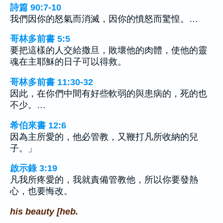
詩篇 90:7-10
我們因你的怒氣而消滅，因你的憤怒而驚惶。…
哥林多前書 5:5
要把這樣的人交給撒旦，敗壞他的肉體，使他的靈
魂在主耶穌的日子可以得救。
哥林多前書 11:30-32
因此，在你們中間有好些軟弱的與患病的，死的也
不少。…
希伯來書 12:6
因為主所愛的，他必管教，又鞭打凡所收納的兒
子。」
啟示錄 3:19
凡我所疼愛的，我就責備管教他，所以你要發熱
心，也要悔改。
his beauty [heb.