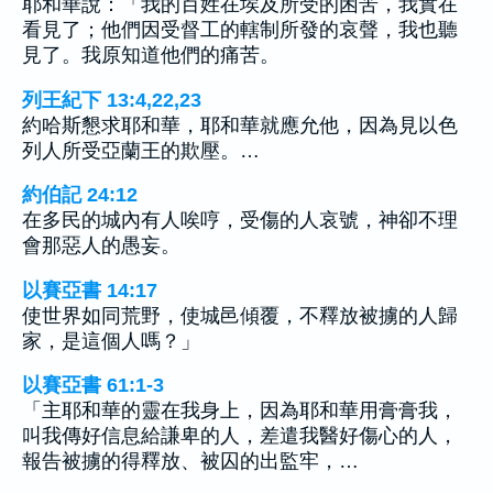
耶和華說：「我的百姓在埃及所受的困苦，我實在
看見了；他們因受督工的轄制所發的哀聲，我也聽
見了。我原知道他們的痛苦。
列王紀下 13:4,22,23
約哈斯懇求耶和華，耶和華就應允他，因為見以色
列人所受亞蘭王的欺壓。…
約伯記 24:12
在多民的城內有人唉哼，受傷的人哀號，神卻不理
會那惡人的愚妄。
以賽亞書 14:17
使世界如同荒野，使城邑傾覆，不釋放被擄的人歸
家，是這個人嗎？」
以賽亞書 61:1-3
「主耶和華的靈在我身上，因為耶和華用膏膏我，
叫我傳好信息給謙卑的人，差遣我醫好傷心的人，
報告被擄的得釋放、被囚的出監牢，…