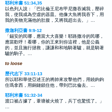
耶利米書 51:34,35
以色列人說：「巴比倫王尼布甲尼撒吞滅我，壓碎
我，使我成為空虛的器皿。他像大魚將我吞下，用
我的美物充滿他的肚腹，又將我趕出去。」…
撒迦利亞書 9:9-12
「錫安的民哪，應當大大喜樂！耶路撒冷的民哪，
應當歡呼！看哪，你的王來到你這裡，他是公義
的，並且施行拯救，謙謙和和地騎著驢，就是騎著
驢的駒子。…
to loose
歷代志下 33:11-13
所以耶和華使亞述王的將帥來攻擊他們，用鐃鉤鉤
住瑪拿西，用銅鏈鎖住他，帶到巴比倫去。…
耶利米書 51:32-34
渡口被占據了，葦塘被火燒了，兵丁也驚慌了。」
…