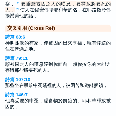
察，
要垂聽被囚之人的嘆息，要釋放將要死的
20
人，
使人在錫安傳揚耶和華的名，在耶路撒冷傳
21
揚讚美他的話，…
交叉引用 (Cross Ref)
詩篇 68:6
神叫孤獨的有家，使被囚的出來享福，唯有悖逆的
住在乾燥之地。
詩篇 79:11
願被囚之人的嘆息達到你面前，願你按你的大能力
存留那些將要死的人。
詩篇 107:10
那些坐在黑暗中死蔭裡的人，被困苦和鐵鏈捆鎖，
詩篇 146:7
他為受屈的申冤，賜食物於飢餓的。耶和華釋放被
囚的，