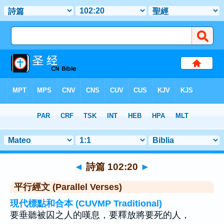
聖經
>
詩篇
>
章 102
> 聖經金句 20
◄
詩篇 102:20
►
平行經文 (Parallel Verses)
現代標點和合本 (CUVMP Traditional)
要垂聽被囚之人的嘆息，要釋放將要死的人，