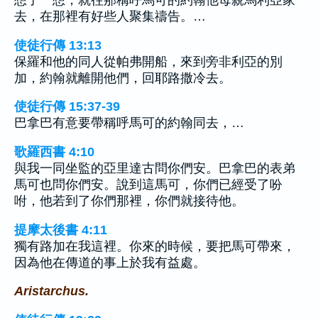
想了一想，就往那稱呼馬可的約翰他母親馬利亞家
去，在那裡有好些人聚集禱告。…
使徒行傳 13:13
保羅和他的同人從帕弗開船，來到旁非利亞的別
加，約翰就離開他們，回耶路撒冷去。
使徒行傳 15:37-39
巴拿巴有意要帶稱呼馬可的約翰同去，…
歌羅西書 4:10
與我一同坐監的亞里達古問你們安。巴拿巴的表弟
馬可也問你們安。說到這馬可，你們已經受了吩
咐，他若到了你們那裡，你們就接待他。
提摩太後書 4:11
獨有路加在我這裡。你來的時候，要把馬可帶來，
因為他在傳道的事上於我有益處。
Aristarchus.