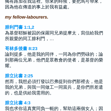
獨有路加在我這裡。你來的時候，要把馬可帶來，
因為他在傳道的事上於我有益處。
my fellow-labourers.
腓利門書 1:1,2
為基督耶穌被囚的保羅同兄弟提摩太，寫信給我們
所親愛的同工腓利門，…
哥林多後書 8:23
論到提多，他是我的同伴，一同為你們勞碌的；論
到那兩位兄弟，他們是眾教會的使者，是基督的榮
耀。
腓立比書 2:25
然而，我想必須打發以巴弗提到你們那裡去，他是
我的兄弟，與我一同做工一同當兵，是你們所差遣
的，也是供給我需用的。
腓立比書 4:3
我也求你這真實同負一軛的，幫助這兩個女人；因