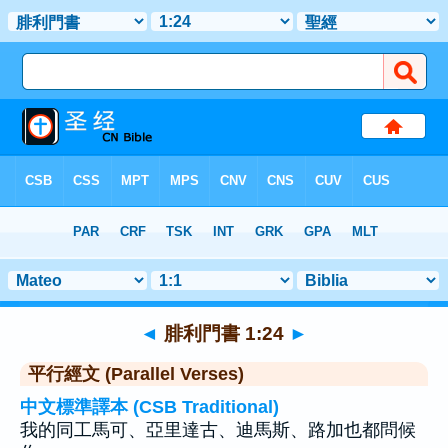
聖經
>
腓利門書
>
章 1
> 聖經金句 24
◄
腓利門書 1:24
►
平行經文 (Parallel Verses)
中文標準譯本 (CSB Traditional)
我的同工馬可、亞里達古、迪馬斯、路加也都問候