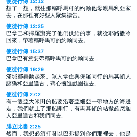
使徒行傳 12:12
想了一想，就往那稱呼馬可的約翰他母親馬利亞家
去，在那裡有好些人聚集禱告。
使徒行傳 12:25
巴拿巴和掃羅辦完了他們供給的事，就從耶路撒冷
回來，帶著稱呼馬可的約翰同去。
使徒行傳 15:37
巴拿巴有意要帶稱呼馬可的約翰同去，
使徒行傳 19:29
滿城都轟動起來。眾人拿住與保羅同行的馬其頓人
該猶和亞里達古，齊心擁進戲園裡去。
使徒行傳 27:2
有一隻亞大米田的船要沿著亞細亞一帶地方的海邊
走，我們就上了那船開行，有馬其頓的帖撒羅尼迦
人亞里達古和我們同去。
腓立比書 2:25
然而，我想必須打發以巴弗提到你們那裡去，他是