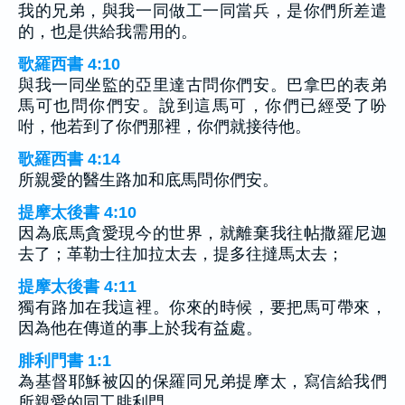
我的兄弟，與我一同做工一同當兵，是你們所差遣
的，也是供給我需用的。
歌羅西書 4:10
與我一同坐監的亞里達古問你們安。巴拿巴的表弟
馬可也問你們安。說到這馬可，你們已經受了吩
咐，他若到了你們那裡，你們就接待他。
歌羅西書 4:14
所親愛的醫生路加和底馬問你們安。
提摩太後書 4:10
因為底馬貪愛現今的世界，就離棄我往帖撒羅尼迦
去了；革勒士往加拉太去，提多往撻馬太去；
提摩太後書 4:11
獨有路加在我這裡。你來的時候，要把馬可帶來，
因為他在傳道的事上於我有益處。
腓利門書 1:1
為基督耶穌被囚的保羅同兄弟提摩太，寫信給我們
所親愛的同工腓利門，