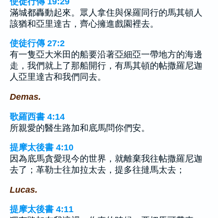
使徒行傳 19:29
滿城都轟動起來。眾人拿住與保羅同行的馬其頓人
該猶和亞里達古，齊心擁進戲園裡去。
使徒行傳 27:2
有一隻亞大米田的船要沿著亞細亞一帶地方的海邊
走，我們就上了那船開行，有馬其頓的帖撒羅尼迦
人亞里達古和我們同去。
Demas.
歌羅西書 4:14
所親愛的醫生路加和底馬問你們安。
提摩太後書 4:10
因為底馬貪愛現今的世界，就離棄我往帖撒羅尼迦
去了；革勒士往加拉太去，提多往撻馬太去；
Lucas.
提摩太後書 4:11