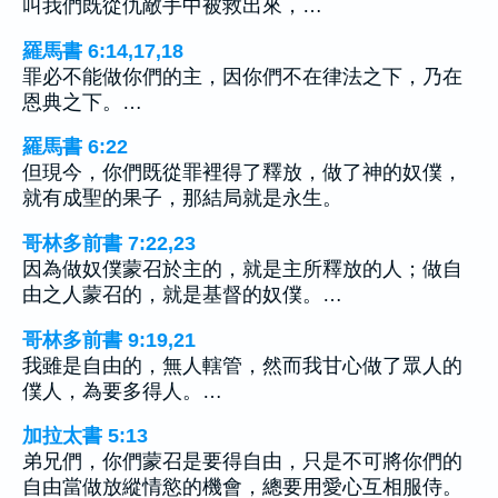
叫我們既從仇敵手中被救出來，…
羅馬書 6:14,17,18
罪必不能做你們的主，因你們不在律法之下，乃在
恩典之下。…
羅馬書 6:22
但現今，你們既從罪裡得了釋放，做了神的奴僕，
就有成聖的果子，那結局就是永生。
哥林多前書 7:22,23
因為做奴僕蒙召於主的，就是主所釋放的人；做自
由之人蒙召的，就是基督的奴僕。…
哥林多前書 9:19,21
我雖是自由的，無人轄管，然而我甘心做了眾人的
僕人，為要多得人。…
加拉太書 5:13
弟兄們，你們蒙召是要得自由，只是不可將你們的
自由當做放縱情慾的機會，總要用愛心互相服侍。