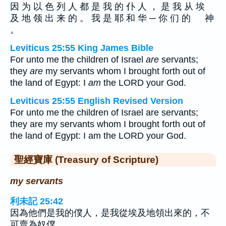
因 为 以 色 列 人 都 是 我 的 仆 人 ， 是 我 从 埃
及 地 领 出 来 的 。 我 是 耶 和 华 ─ 你 们 的 神
。
Leviticus 25:55 King James Bible
For unto me the children of Israel
are
servants;
they
are
my servants whom I brought forth out of
the land of Egypt: I
am
the LORD your God.
Leviticus 25:55 English Revised Version
For unto me the children of Israel are servants;
they are my servants whom I brought forth out of
the land of Egypt: I am the LORD your God.
聖經寶庫 (Treasury of Scripture)
my servants
利未記 25:42
因為他們是我的僕人，是我從埃及地領出來的，不
可賣為奴僕。