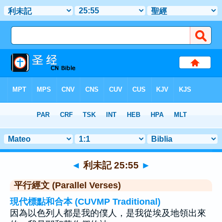
聖經
>
利未記
>
章 25
> 聖經金句 55
◄
利未記 25:55
►
平行經文 (Parallel Verses)
現代標點和合本 (CUVMP Traditional)
因為以色列人都是我的僕人，是我從埃及地領出來