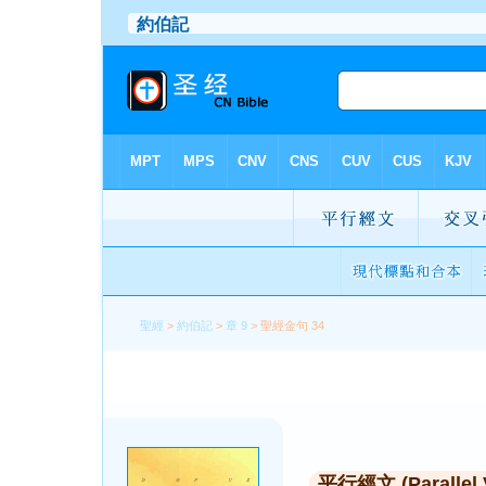
聖經
>
約伯記
>
章 9
> 聖經金句 34
平行經文 (Parallel 