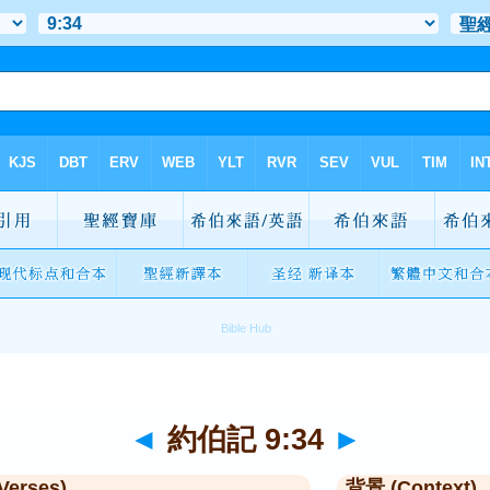
◄
約伯記 9:34
►
Verses)
背景 (Context)