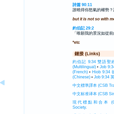
詩篇 90:11
誰曉得你怒氣的權勢？
but it is not so with m
約伯記 29:2
「唯願我的景況如從前
*etc
鏈接 (Links)
約伯記 9:34 雙語聖經 (In
(Multilingual)
•
Job 9:
(French)
•
Hiob 9:34
(Chinese)
•
Job 9:34 英
中文標準譯本 (CSB Traditi
中文标准译本 (CSB Simplif
現代標點和合本 (CUVMP T
Society.