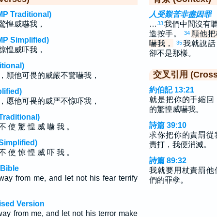
raditional)
人受艱苦非盡因罪
驚惶威嚇我，
…
我們中間沒有
33
造按手。
願他把
34
implified)
嚇我，
我就說話
35
惊惶威吓我，
卻不是那樣。
ional)
交叉引用 (Cross 
，願他可畏的威嚴不驚嚇我，
約伯記 13:21
fied)
就是把你的手縮回
，愿他可畏的威严不惊吓我，
的驚惶威嚇我。
ditional)
詩篇 39:10
不 使 驚 惶 威 嚇 我 。
求你把你的責罰從
plified)
責打，我便消滅。
不 使 惊 惶 威 吓 我 。
詩篇 89:32
Bible
我就要用杖責罰他
ay from me, and let not his fear terrify
們的罪孽。
ised Version
way from me, and let not his terror make