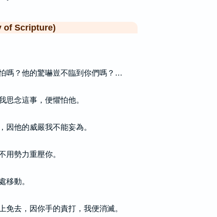
f Scripture)
怕嗎？他的驚嚇豈不臨到你們嗎？…
我思念這事，便懼怕他。
，因他的威嚴我不能妄為。
不用勢力重壓你。
處移動。
上免去，因你手的責打，我便消滅。