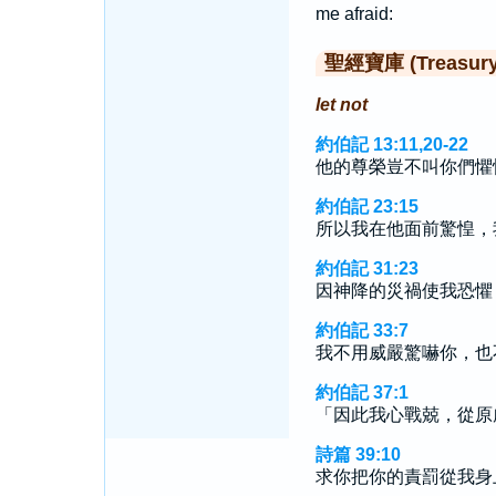
me afraid:
聖經寶庫 (Treasury o
let not
約伯記 13:11,20-22
他的尊榮豈不叫你們懼
約伯記 23:15
所以我在他面前驚惶，
約伯記 31:23
因神降的災禍使我恐懼
約伯記 33:7
我不用威嚴驚嚇你，也
約伯記 37:1
「因此我心戰兢，從原
詩篇 39:10
求你把你的責罰從我身