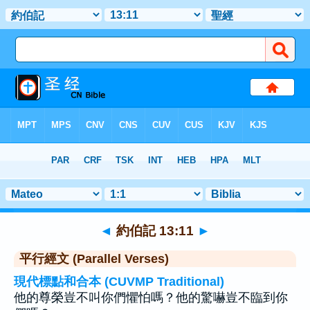
聖經
>
約伯記
>
章 13
> 聖經金句 11
◄
約伯記 13:11
►
平行經文 (Parallel Verses)
現代標點和合本 (CUVMP Traditional)
他的尊榮豈不叫你們懼怕嗎？他的驚嚇豈不臨到你