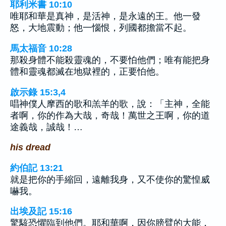
耶利米書 10:10
唯耶和華是真神，是活神，是永遠的王。他一發
怒，大地震動；他一惱恨，列國都擔當不起。
馬太福音 10:28
那殺身體不能殺靈魂的，不要怕他們；唯有能把身
體和靈魂都滅在地獄裡的，正要怕他。
啟示錄 15:3,4
唱神僕人摩西的歌和羔羊的歌，說：「主神，全能
者啊，你的作為大哉，奇哉！萬世之王啊，你的道
途義哉，誠哉！…
his dread
約伯記 13:21
就是把你的手縮回，遠離我身，又不使你的驚惶威
嚇我。
出埃及記 15:16
驚駭恐懼臨到他們。耶和華啊，因你膀臂的大能，