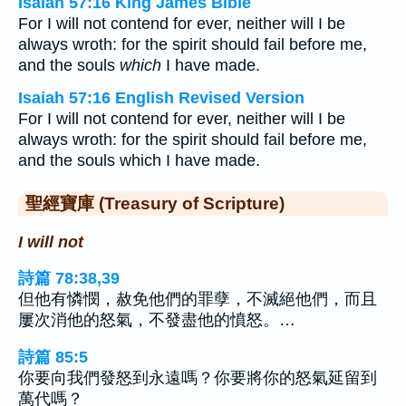
Isaiah 57:16 King James Bible
For I will not contend for ever, neither will I be
always wroth: for the spirit should fail before me,
and the souls
which
I have made.
Isaiah 57:16 English Revised Version
For I will not contend for ever, neither will I be
always wroth: for the spirit should fail before me,
and the souls which I have made.
聖經寶庫 (Treasury of Scripture)
I will not
詩篇 78:38,39
但他有憐憫，赦免他們的罪孽，不滅絕他們，而且
屢次消他的怒氣，不發盡他的憤怒。…
詩篇 85:5
你要向我們發怒到永遠嗎？你要將你的怒氣延留到
萬代嗎？