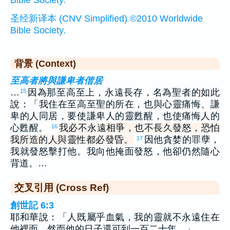
Bible Society.
圣经新译本 (CNV Simplified) ©2010 Worldwide
Bible Society.
背景 (Context)
至高者將與謙卑者偕居
…
因為那至高至上，永遠長存，名為聖者的如此
15
說：「我住在至高至聖的所在，也與心靈痛悔、謙
卑的人同居，要使謙卑人的靈甦醒，也使痛悔人的
心甦醒。
我必不永遠相爭，也不長久發怒，恐怕
16
我所造的人與靈性都必發昏。
因他貪婪的罪孽，
17
我就發怒擊打他。我向他掩面發怒，他卻仍然隨心
背道。…
交叉引用 (Cross Ref)
創世記 6:3
耶和華說：「人既屬乎血氣，我的靈就不永遠住在
他裡面，然而他的日子還可到一百二十年。」