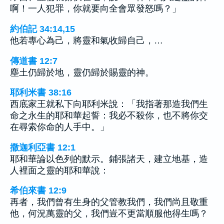
啊！一人犯罪，你就要向全會眾發怒嗎？」
約伯記 34:14,15
他若專心為己，將靈和氣收歸自己，…
傳道書 12:7
塵土仍歸於地，靈仍歸於賜靈的神。
耶利米書 38:16
西底家王就私下向耶利米說：「我指著那造我們生
命之永生的耶和華起誓：我必不殺你，也不將你交
在尋索你命的人手中。」
撒迦利亞書 12:1
耶和華論以色列的默示。鋪張諸天，建立地基，造
人裡面之靈的耶和華說：
希伯來書 12:9
再者，我們曾有生身的父管教我們，我們尚且敬重
他，何況萬靈的父，我們豈不更當順服他得生嗎？