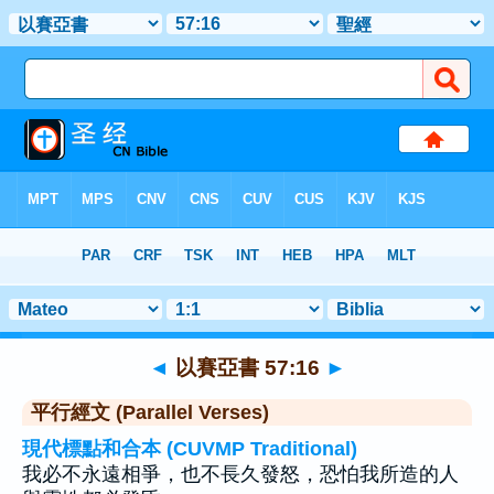
聖經
>
以賽亞書
>
章 57
> 聖經金句 16
◄
以賽亞書 57:16
►
平行經文 (Parallel Verses)
現代標點和合本 (CUVMP Traditional)
我必不永遠相爭，也不長久發怒，恐怕我所造的人