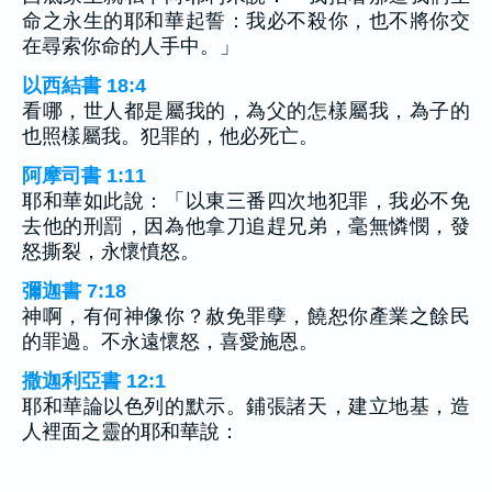
命之永生的耶和華起誓：我必不殺你，也不將你交
在尋索你命的人手中。」
以西結書 18:4
看哪，世人都是屬我的，為父的怎樣屬我，為子的
也照樣屬我。犯罪的，他必死亡。
阿摩司書 1:11
耶和華如此說：「以東三番四次地犯罪，我必不免
去他的刑罰，因為他拿刀追趕兄弟，毫無憐憫，發
怒撕裂，永懷憤怒。
彌迦書 7:18
神啊，有何神像你？赦免罪孽，饒恕你產業之餘民
的罪過。不永遠懷怒，喜愛施恩。
撒迦利亞書 12:1
耶和華論以色列的默示。鋪張諸天，建立地基，造
人裡面之靈的耶和華說：