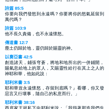
詩篇 85:5
你要向我們發怒到永遠嗎？你要將你的怒氣延留到
萬代嗎？
詩篇 103:9
他不長久責備，也不永遠懷怒。
傳道書 12:7
塵土仍歸於地，靈仍歸於賜靈的神。
以賽亞書 42:5
創造諸天，鋪張穹蒼，將地和地所出的一併鋪開，
賜氣息給地上的眾人，又賜靈性給行在其上之人的
神耶和華，他如此說：
耶利米書 3:5
耶和華豈永遠懷怒，存留到底嗎？』看哪，你又發
惡言又行壞事，隨自己的私意而行。」
耶利米書 38:16
西底家王就私下向耶利米說：「我指著那造我們生