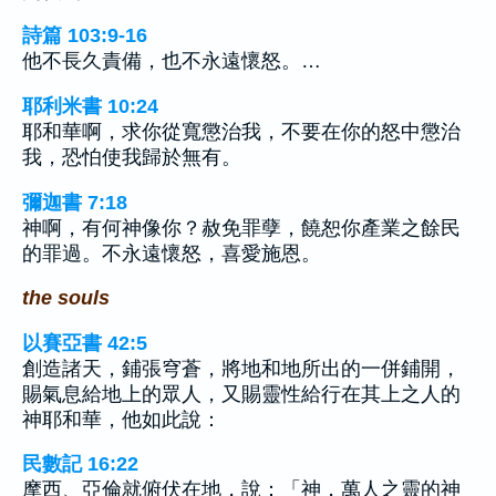
詩篇 103:9-16
他不長久責備，也不永遠懷怒。…
耶利米書 10:24
耶和華啊，求你從寬懲治我，不要在你的怒中懲治
我，恐怕使我歸於無有。
彌迦書 7:18
神啊，有何神像你？赦免罪孽，饒恕你產業之餘民
的罪過。不永遠懷怒，喜愛施恩。
the souls
以賽亞書 42:5
創造諸天，鋪張穹蒼，將地和地所出的一併鋪開，
賜氣息給地上的眾人，又賜靈性給行在其上之人的
神耶和華，他如此說：
民數記 16:22
摩西、亞倫就俯伏在地，說：「神，萬人之靈的神