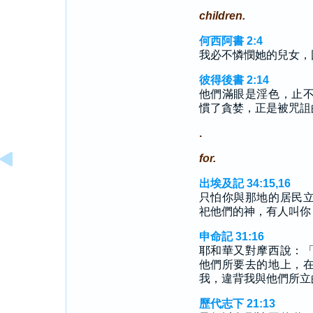
children.
何西阿書 2:4
我必不憐憫她的兒女，
彼得後書 2:14
他們滿眼是淫色，止
慣了貪婪，正是被咒詛
.
for.
出埃及記 34:15,16
只怕你與那地的居民
祀他們的神，有人叫你
申命記 31:16
耶和華又對摩西說：
他們所要去的地上，
我，違背我與他們所立
歷代志下 21:13