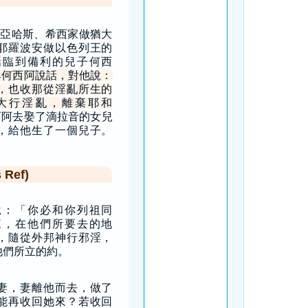
亞哈斯、希西家做猶大
耶羅波安做以色列王的
話臨到備利的兒子何西
與何西阿說話，對他說：
，也收那從淫亂所生的
大行淫亂，離棄耶和
西阿去娶了滴拉音的女兒
，給他生了一個兒子。
Ref)
說：「你必和你列祖同
來，在他們所要去的地
，隨從外邦神行邪淫，
他們所立的約。
妻，妻離他而去，做了
能再收回她來？若收回