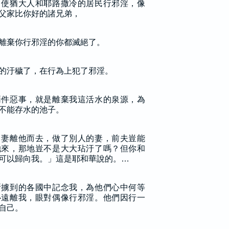
，使猶大人和耶路撒冷的居民行邪淫，像
父家比你好的諸兄弟，
離棄你行邪淫的你都滅絕了。
的汙穢了，在行為上犯了邪淫。
兩件惡事，就是離棄我這活水的泉源，為
不能存水的池子。
，妻離他而去，做了別人的妻，前夫豈能
她來，那地豈不是大大玷汙了嗎？但你和
可以歸向我。」這是耶和華說的。…
所擄到的各國中記念我，為他們心中何等
心遠離我，眼對偶像行邪淫。他們因行一
自己。