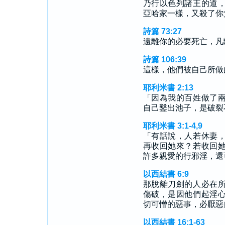
乃行以色列諸王的道
亞哈家一樣，又殺了你
詩篇 73:27
遠離你的必要死亡，凡
詩篇 106:39
這樣，他們被自己所做
耶利米書 2:13
「因為我的百姓做了
自己鑿出池子，是破裂
耶利米書 3:1-4,9
「有話說，人若休妻
再收回她來？若收回
許多親愛的行邪淫，還
以西結書 6:9
那脫離刀劍的人必在
傷破，是因他們起淫
切可憎的惡事，必厭惡
以西結書 16:1-63