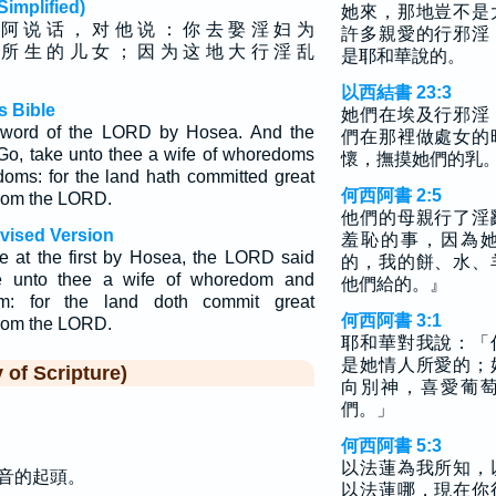
plified)
她來，那地豈不是
 阿 说 话 ， 对 他 说 ： 你 去 娶 淫 妇 为
許多親愛的行邪淫
 所 生 的 儿 女 ； 因 为 这 地 大 行 淫 乱
是耶和華說的。
以西結書 23:3
s Bible
她們在埃及行邪淫
 word of the LORD by Hosea. And the
們在那裡做處女的
o, take unto thee a wife of whoredoms
懷，撫摸她們的乳
doms: for the land hath committed great
何西阿書 2:5
rom the LORD.
他們的母親行了淫
vised Version
羞恥的事，因為
at the first by Hosea, the LORD said
的，我的餅、水、
e unto thee a wife of whoredom and
他們給的。』
m: for the land doth commit great
何西阿書 3:1
rom the LORD.
耶和華對我說：「
是她情人所愛的；
f Scripture)
向別神，喜愛葡
們。」
何西阿書 5:3
以法蓮為我所知，
音的起頭。
以法蓮哪，現在你