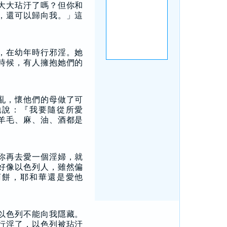
大大玷汙了嗎？但你和
，還可以歸向我。」這
，在幼年時行邪淫。她
時候，有人擁抱她們的
。
亂，懷他們的母做了可
她說：『我要隨從所愛
羊毛、麻、油、酒都是
你再去愛一個淫婦，就
好像以色列人，雖然偏
萄餅，耶和華還是愛他
以色列不能向我隱藏。
行淫了，以色列被玷汙