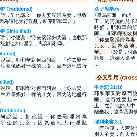
raditional)
生子耶斯列
說話，對他說：「你去娶淫婦為妻，也收
當烏西雅、約坦、
1
因為這地大行淫亂，離棄耶和華。」
王，約阿施的兒子
時候，耶和華的
implified)
阿。
耶和華初次
2
话，对他说：“你去娶淫妇为妻，也收那
「你去娶淫婦為妻
为这地大行淫乱，离弃耶和华。”
兒女，因為這地
華。」
於是，何
3
ional)
歌篾。這婦人懷孕
阿說話。耶和華對何西阿說：「你去娶一
…
，生養像娼妓一樣的兒女，因為這地盛行
」
交叉引用 (Cross 
fied)
申命記 31:16
阿说话。耶和华对何西阿说：「你去娶一
耶和華又對摩西
，生养像娼妓一样的儿女，因为这地盛行
睡。這百姓要起
」
上，在那地的人中
ditional)
離棄我，違背我與
 阿 說 話 ， 對 他 說 ： 你 去 娶 淫 婦 為
耶利米書 3:1
 所 生 的 兒 女 ； 因 為 這 地 大 行 淫 亂
「有話說，人若休
別人的妻，前夫豈