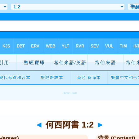
◄
何西阿書 1:2
►
Verses)
背景 (Context)