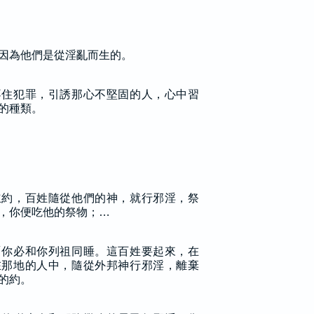
因為他們是從淫亂而生的。
不住犯罪，引誘那心不堅固的人，心中習
的種類。
立約，百姓隨從他們的神，就行邪淫，祭
，你便吃他的祭物；…
「你必和你列祖同睡。這百姓要起來，在
在那地的人中，隨從外邦神行邪淫，離棄
的約。