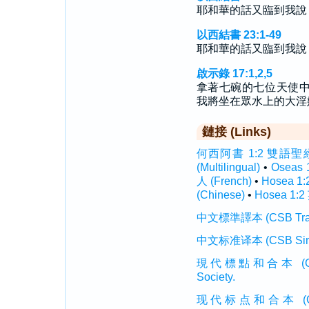
耶和華的話又臨到我說
以西結書 23:1-49
耶和華的話又臨到我說
啟示錄 17:1,2,5
拿著七碗的七位天使
我將坐在眾水上的大淫
鏈接 (Links)
何西阿書 1:2 雙語聖經 (In
(Multilingual)
•
Oseas 
人 (French)
•
Hosea 1:
(Chinese)
•
Hosea 1:2
中文標準譯本 (CSB Traditi
中文标准译本 (CSB Simplif
現代標點和合本 (CUVMP T
Society.
现代标点和合本 (CUVMP 