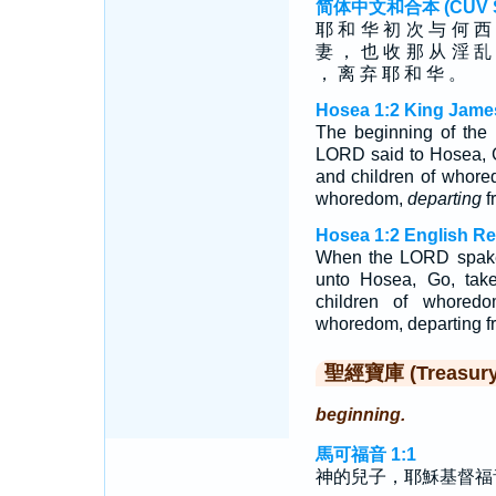
简体中文和合本 (CUV Sim
耶 和 华 初 次 与 何 西
妻 ， 也 收 那 从 淫 乱
， 离 弃 耶 和 华 。
Hosea 1:2 King Jame
The beginning of the
LORD said to Hosea, G
and children of whore
whoredom,
departing
f
Hosea 1:2 English Re
When the LORD spake 
unto Hosea, Go, tak
children of whoredo
whoredom, departing f
聖經寶庫 (Treasury o
beginning.
馬可福音 1:1
神的兒子，耶穌基督福