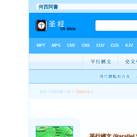
聖經
>
何西阿書
>
章 1
> 聖經金句 2
平行經文 (Parallel 