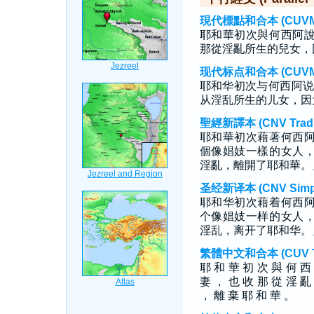
現代標點和合本 (CUVMP T
耶和華初次與何西阿
那從淫亂所生的兒女，
现代标点和合本 (CUVMP S
耶和华初次与何西阿说
从淫乱所生的儿女，因
聖經新譯本 (CNV Tradit
耶和華初次藉著何西
個像娼妓一樣的女人
淫亂，離開了耶和華。
圣经新译本 (CNV Simpli
耶和华初次藉着何西
个像娼妓一样的女人
淫乱，离开了耶和华。
繁體中文和合本 (CUV Tra
耶 和 華 初 次 與 何 西
妻 ， 也 收 那 從 淫 亂
， 離 棄 耶 和 華 。