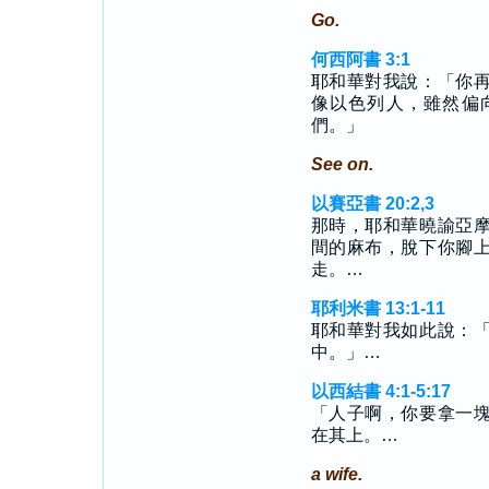
Go.
何西阿書 3:1
耶和華對我說：「你
像以色列人，雖然偏
們。」
See on.
以賽亞書 20:2,3
那時，耶和華曉諭亞
間的麻布，脫下你腳
走。…
耶利米書 13:1-11
耶和華對我如此說：
中。」…
以西結書 4:1-5:17
「人子啊，你要拿一
在其上。…
a wife.