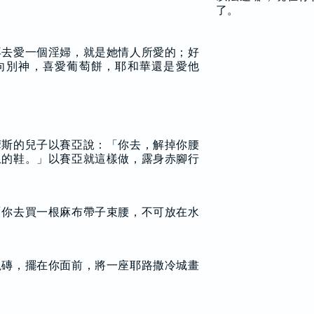
了。
再去愛一個淫婦，就是她情人所愛的；好
向別神，喜愛葡萄餅，耶和華還是愛他
摩斯的兒子以賽亞說：「你去，解掉你腰
上的鞋。」以賽亞就這樣做，露身赤腳行
「你去買一根麻布帶子束腰，不可放在水
塊磚，擺在你面前，將一座耶路撒冷城畫