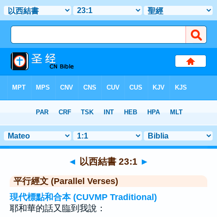
聖經
>
以西結書
>
章 23
> 聖經金句 1
◄
以西結書 23:1
►
平行經文 (Parallel Verses)
現代標點和合本 (CUVMP Traditional)
耶和華的話又臨到我說：