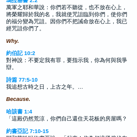
瑪拉基書 2:2
萬軍之耶和華說：你們若不聽從，也不放在心上，
將榮耀歸於我的名，我就使咒詛臨到你們，使你們
的福分變為咒詛。因你們不把誡命放在心上，我已
經咒詛你們了。
Why.
約伯記 10:2
對神說：不要定我有罪，要指示我，你為何與我爭
辯。
詩篇 77:5-10
我追想古時之日，上古之年。…
Because.
哈該書 1:4
「這殿仍然荒涼，你們自己還住天花板的房屋嗎？
約書亞記 7:10-15