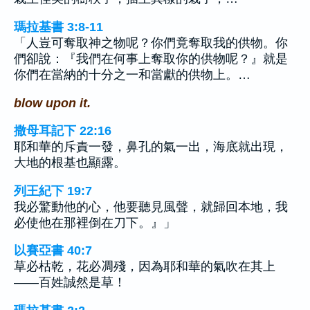
瑪拉基書 3:8-11
「人豈可奪取神之物呢？你們竟奪取我的供物。你
們卻說：『我們在何事上奪取你的供物呢？』就是
你們在當納的十分之一和當獻的供物上。…
blow upon it.
撒母耳記下 22:16
耶和華的斥責一發，鼻孔的氣一出，海底就出現，
大地的根基也顯露。
列王紀下 19:7
我必驚動他的心，他要聽見風聲，就歸回本地，我
必使他在那裡倒在刀下。』」
以賽亞書 40:7
草必枯乾，花必凋殘，因為耶和華的氣吹在其上
——百姓誠然是草！