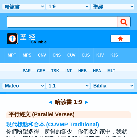
聖經
>
哈該書
>
章 1
> 聖經金句 9
◄
哈該書 1:9
►
平行經文 (Parallel Verses)
現代標點和合本 (CUVMP Traditional)
你們盼望多得，所得的卻少，你們收到家中，我就