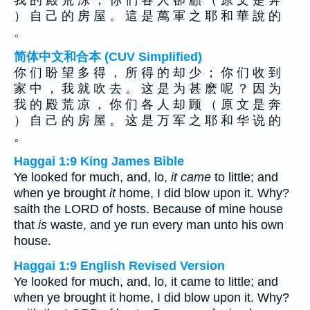
我 的 殿 荒 涼 ， 你 們 各 人 卻 顧 （ 原 文 是 奔
） 自 己 的 房 屋 。 這 是 萬 軍 之 耶 和 華 說 的
。
简体中文和合本 (CUV Simplified)
你 们 盼 望 多 得 ， 所 得 的 却 少 ； 你 们 收 到
家 中 ， 我 就 吹 去 。 这 是 为 甚 麽 呢 ？ 因 为
我 的 殿 荒 凉 ， 你 们 各 人 却 顾 （ 原 文 是 奔
） 自 己 的 房 屋 。 这 是 万 军 之 耶 和 华 说 的
。
Haggai 1:9 King James Bible
Ye looked for much, and, lo,
it came
to little; and
when ye brought
it
home, I did blow upon it. Why?
saith the LORD of hosts. Because of mine house
that
is
waste, and ye run every man unto his own
house.
Haggai 1:9 English Revised Version
Ye looked for much, and, lo, it came to little; and
when ye brought it home, I did blow upon it. Why?