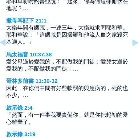
耶和華吩咐約書亞說：「起來！你為何這樣俯伏在
地呢？…
撒母耳記下 21:1
大衛年間有饑荒，一連三年，大衛就求問耶和華。
耶和華說：「這饑荒是因掃羅和他流人血之家殺死
基遍人。」
馬太福音 10:37,38
愛父母過於愛我的，不配做我的門徒；愛兒女過於
愛我的，不配做我的門徒；…
哥林多前書 11:30-32
因此，在你們中間有好些軟弱的與患病的，死的也
不少。…
啟示錄 2:4
『然而，有一件事我要責備你，就是你把起初的愛
心離棄了。
啟示錄 3:19