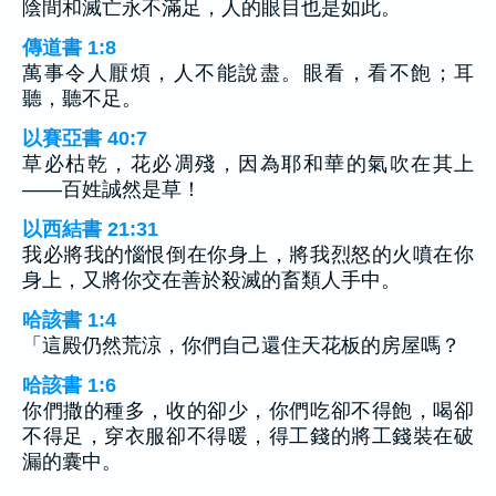
陰間和滅亡永不滿足，人的眼目也是如此。
傳道書 1:8
萬事令人厭煩，人不能說盡。眼看，看不飽；耳
聽，聽不足。
以賽亞書 40:7
草必枯乾，花必凋殘，因為耶和華的氣吹在其上
——百姓誠然是草！
以西結書 21:31
我必將我的惱恨倒在你身上，將我烈怒的火噴在你
身上，又將你交在善於殺滅的畜類人手中。
哈該書 1:4
「這殿仍然荒涼，你們自己還住天花板的房屋嗎？
哈該書 1:6
你們撒的種多，收的卻少，你們吃卻不得飽，喝卻
不得足，穿衣服卻不得暖，得工錢的將工錢裝在破
漏的囊中。