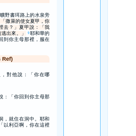
曠野書珥路上的水泉旁
：「撒萊的使女夏甲，你
裡去？」夏甲說：「我
前逃出來。」
耶和華的
9
回到你主母那裡，服在
Ref)
人，對他說：「你在哪
說：「你回到你主母那
」
洞，就住在洞中。耶和
「以利亞啊，你在這裡