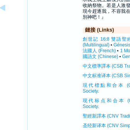
收納祭物。若是人激
現今趕逐我，不容我
別神吧！』
鏈接 (Links)
創世記 16:8 雙語聖經 (In
(Multilingual)
•
Génesi
法國人 (French)
•
1 M
國語文 (Chinese)
•
Gen
中文標準譯本 (CSB Traditi
中文标准译本 (CSB Simplif
現代標點和合本 (CUVMP T
Society.
现代标点和合本 (CUVMP 
Society.
聖經新譯本 (CNV Tradition
圣经新译本 (CNV Simplifi