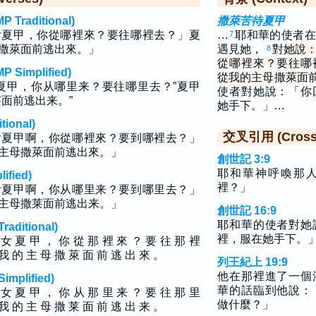
raditional)
撒萊苦待夏甲
女夏甲，你從哪裡來？要往哪裡去？」夏
…
耶和華的使者在
7
撒萊面前逃出來。」
遇見她，
對她說
8
從哪裡來？要往哪
implified)
從我的主母撒萊面
夏甲，你从哪里来？要往哪里去？”夏甲
使者對她說：「你
面前逃出来。”
她手下。」…
ional)
交叉引用 (Cross 
女夏甲啊，你從哪裡來？要到哪裡去？」
主母撒萊面前逃出來。」
創世記 3:9
耶和華神呼喚那
fied)
裡？」
女夏甲啊，你从哪里来？要到哪里去？」
主母撒莱面前逃出来。」
創世記 16:9
耶和華的使者對她
ditional)
裡，服在她手下。
 女 夏 甲 ， 你 從 那 裡 來 ？ 要 往 那 裡
我 的 主 母 撒 萊 面 前 逃 出 來 。
列王紀上 19:9
他在那裡進了一個
plified)
華的話臨到他說：
 女 夏 甲 ， 你 从 那 里 来 ？ 要 往 那 里
做什麼？」
我 的 主 母 撒 莱 面 前 逃 出 来 。