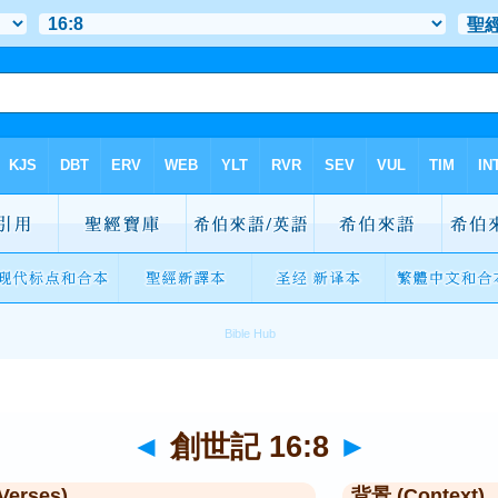
◄
創世記 16:8
►
Verses)
背景 (Context)