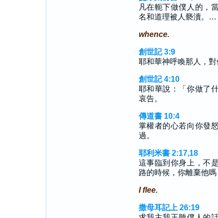
凡在軛下做僕人的，
名和道理被人褻瀆。…
whence.
創世記 3:9
耶和華神呼喚那人，對
創世記 4:10
耶和華說：「你做了
哀告。
傳道書 10:4
掌權者的心若向你發
過。
耶利米書 2:17,18
這事臨到你身上，不
路的時候，你離棄他嗎
I flee.
撒母耳記上 26:19
求我主我王聽僕人的