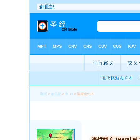
聖經
>
創世記
>
章 16
> 聖經金句 8
平行經文 (Parallel 