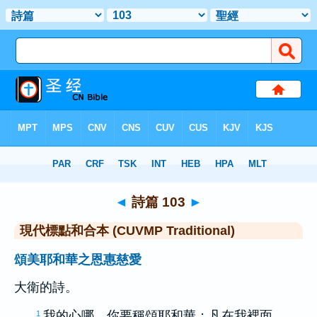
聖經
>
CUVMPT
> 詩篇 103
◄
詩篇 103
►
現代標點和合本 (CUVMP Traditional)
頌美耶和華之恩惠慈愛
大衛
的詩。
我的心哪，你要稱頌耶和華；凡在我裡面
1