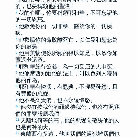
的，也要稱頌他的聖名！
我的心哪，你要稱頌耶和華，不可忘記他
2
的一切恩惠。
他赦免你的一切罪孽，醫治你的一切疾
3
病。
他救贖你的命脫離死亡，以仁愛和慈悲為
4
你的冠冕。
他用美物使你所願的得以知足，以致你如
5
鷹返老還童。
耶和華施行公義，為一切受屈的人申冤。
6
他使
摩西
知道他的法則，叫
以色列
人曉得
7
他的作為。
耶和華有憐憫，有恩典，不輕易發怒，且
8
有豐盛的慈愛。
他不長久責備，也不永遠懷怒。
9
他沒有按我們的罪過待我們，也沒有照我
10
們的罪孽報應我們。
天離地何等的高，他的慈愛向敬畏他的人
11
也是何等的大。
東離西有多遠，他叫我們的過犯離我們也
12