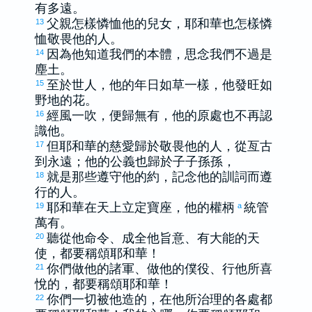
有多遠。
父親怎樣憐恤他的兒女，耶和華也怎樣憐
13
恤敬畏他的人。
因為他知道我們的本體，思念我們不過是
14
塵土。
至於世人，他的年日如草一樣，他發旺如
15
野地的花。
經風一吹，便歸無有，他的原處也不再認
16
識他。
但耶和華的慈愛歸於敬畏他的人，從亙古
17
到永遠；他的公義也歸於子子孫孫，
就是那些遵守他的約，記念他的訓詞而遵
18
行的人。
耶和華在天上立定寶座，他的權柄
統管
19
a
萬有。
聽從他命令、成全他旨意、有大能的天
20
使，都要稱頌耶和華！
你們做他的諸軍、做他的僕役、行他所喜
21
悅的，都要稱頌耶和華！
你們一切被他造的，在他所治理的各處都
22