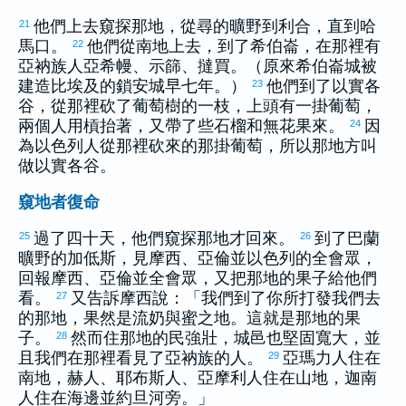
他們上去窺探那地，從
尋
的曠野到
利合
，直到
哈
21
馬
口。
他們從南地上去，到了
希伯崙
，在那裡有
22
亞衲
族人
亞希幔
、
示篩
、
撻買
。（原來
希伯崙
城被
建造比
埃及
的
鎖安
城早七年。）
他們到了
以實各
23
谷，從那裡砍了葡萄樹的一枝，上頭有一掛葡萄，
兩個人用槓抬著，又帶了些石榴和無花果來。
因
24
為
以色列
人從那裡砍來的那掛葡萄，所以那地方叫
做
以實各
谷。
窺地者復命
過了四十天，他們窺探那地才回來。
到了
巴蘭
25
26
曠野的
加低斯
，見
摩西
、
亞倫
並
以色列
的全會眾，
回報
摩西
、
亞倫
並全會眾，又把那地的果子給他們
看。
又告訴
摩西
說：「我們到了你所打發我們去
27
的那地，果然是流奶與蜜之地。這就是那地的果
子。
然而住那地的民強壯，城邑也堅固寬大，並
28
且我們在那裡看見了
亞衲
族的人。
亞瑪力
人住在
29
南地，
赫
人、
耶布斯
人、
亞摩利
人住在山地，
迦南
人住在海邊並
約旦
河旁。」