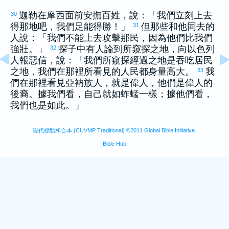
迦勒
在
摩西
面前安撫百姓，說：「我們立刻上去
30
得那地吧，我們足能得勝！」
但那些和他同去的
31
人說：「我們不能上去攻擊那民，因為他們比我們
強壯。」
探子中有人論到所窺探之地，向
以色列
32
人報惡信，說：「我們所窺探經過之地是吞吃居民
之地，我們在那裡所看見的人民都身量高大。
我
33
們在那裡看見
亞衲
族人，就是偉人，他們是偉人的
後裔。據我們看，自己就如蚱蜢一樣；據他們看，
我們也是如此。」
現代標點和合本 (CUVMP Traditional) ©2011 Global Bible Initiative.
Bible Hub