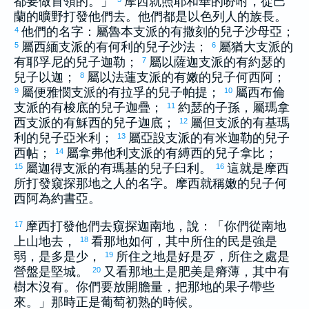
都要做首領的。」
摩西
就照耶和華的吩咐，從
巴
蘭
的曠野打發他們去。他們都是
以色列
人的族長。
他們的名字：屬
魯本
支派的有
撒刻
的兒子
沙母亞
；
4
屬
西緬
支派的有
何利
的兒子
沙法
；
屬
猶大
支派的
5
6
有
耶孚尼
的兒子
迦勒
；
屬
以薩迦
支派的有
約瑟
的
7
兒子
以迦
；
屬
以法蓮
支派的有
嫩
的兒子
何西阿
；
8
屬
便雅憫
支派的有
拉孚
的兒子
帕提
；
屬
西布倫
9
10
支派的有
梭底
的兒子
迦疊
；
約瑟
的子孫，屬
瑪拿
11
西
支派的有
穌西
的兒子
迦底
；
屬
但
支派的有
基瑪
12
利
的兒子
亞米利
；
屬
亞設
支派的有
米迦勒
的兒子
13
西帖
；
屬
拿弗他利
支派的有
縛西
的兒子
拿比
；
14
屬
迦得
支派的有
瑪基
的兒子
臼利
。
這就是
摩西
15
16
所打發窺探那地之人的名字。
摩西
就稱
嫩
的兒子
何
西阿
為
約書亞
。
摩西
打發他們去窺探
迦南
地，說：「你們從南地
17
上山地去，
看那地如何，其中所住的民是強是
18
弱，是多是少，
所住之地是好是歹，所住之處是
19
營盤是堅城。
又看那地土是肥美是瘠薄，其中有
20
樹木沒有。你們要放開膽量，把那地的果子帶些
來。」那時正是葡萄初熟的時候。