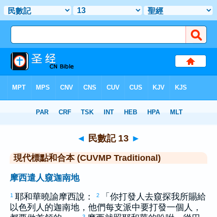
聖經
>
CUVMPT
> 民數記 13
◄
民數記 13
►
現代標點和合本 (CUVMP Traditional)
摩西遣人窺迦南地
耶和華曉諭
摩西
說：
「你打發人去窺探我所賜給
1
2
以色列
人的
迦南
地，他們每支派中要打發一個人，
3