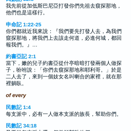
我先前從加低斯巴尼亞打發你們先祖去窺探那地，
他們也是這樣行。
申命記 1:22-25
你們都就近我來說：『我們要先打發人去，為我們
窺探那地，將我們上去該走何道，必進何城，都回
報我們。』…
約書亞記 2:1
當下，嫩的兒子約書亞從什亭暗暗打發兩個人做探
子，吩咐說：「你們去窺探那地和耶利哥。」於是
二人去了，來到一個妓女名叫喇合的家裡，就在那
裡躺臥。
of every
民數記 1:4
每支派中，必有一人做本支派的族長，幫助你們。
民數記 34:18