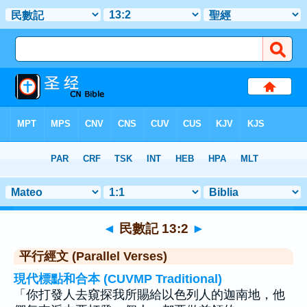
聖經
>
民數記
>
章 13
> 聖經金句 2
◄
民數記 13:2
►
平行經文 (Parallel Verses)
現代標點和合本 (CUVMP Traditional)
「你打發人去窺探我所賜給以色列人的迦南地，他