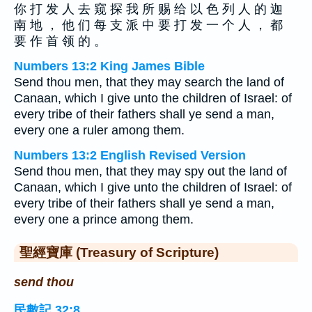
你 打 发 人 去 窥 探 我 所 赐 给 以 色 列 人 的 迦
南 地 ， 他 们 每 支 派 中 要 打 发 一 个 人 ， 都
要 作 首 领 的 。
Numbers 13:2 King James Bible
Send thou men, that they may search the land of
Canaan, which I give unto the children of Israel: of
every tribe of their fathers shall ye send a man,
every one a ruler among them.
Numbers 13:2 English Revised Version
Send thou men, that they may spy out the land of
Canaan, which I give unto the children of Israel: of
every tribe of their fathers shall ye send a man,
every one a prince among them.
聖經寶庫 (Treasury of Scripture)
send thou
民數記 32:8