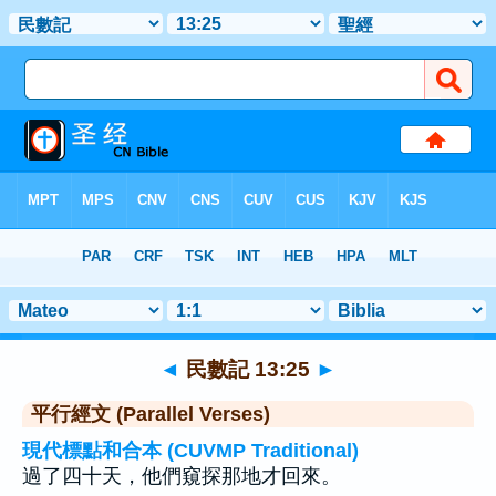
聖經
>
民數記
>
章 13
> 聖經金句 25
◄
民數記 13:25
►
平行經文 (Parallel Verses)
現代標點和合本 (CUVMP Traditional)
過了四十天，他們窺探那地才回來。