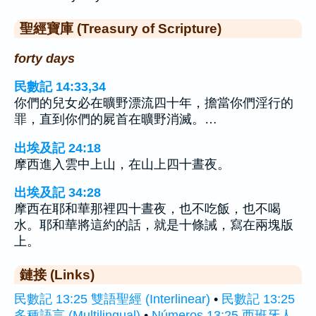
聖經寶庫 (Treasury of Scripture)
forty days
民數記 14:33,34
你們的兒女必在曠野漂流四十年，擔當你們淫行的
罪，直到你們的屍首在曠野消滅。…
出埃及記 24:18
摩西進入雲中上山，在山上四十晝夜。
出埃及記 34:28
摩西在耶和華那裡四十晝夜，也不吃飯，也不喝
水。耶和華將這約的話，就是十條誡，寫在兩塊版
上。
鏈接 (Links)
民數記 13:25 雙語聖經 (Interlinear)
•
民數記 13:25
多種語言 (Multilingual)
•
Números 13:25 西班牙人