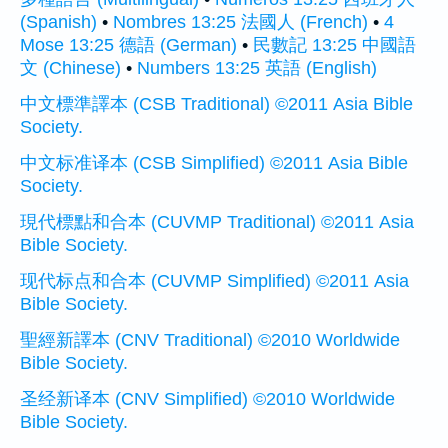
(Spanish)
•
Nombres 13:25 法國人 (French)
•
4
Mose 13:25 德語 (German)
•
民數記 13:25 中國語
文 (Chinese)
•
Numbers 13:25 英語 (English)
中文標準譯本 (CSB Traditional) ©2011 Asia Bible
Society.
中文标准译本 (CSB Simplified) ©2011 Asia Bible
Society.
現代標點和合本 (CUVMP Traditional) ©2011 Asia
Bible Society.
现代标点和合本 (CUVMP Simplified) ©2011 Asia
Bible Society.
聖經新譯本 (CNV Traditional) ©2010 Worldwide
Bible Society.
圣经新译本 (CNV Simplified) ©2010 Worldwide
Bible Society.