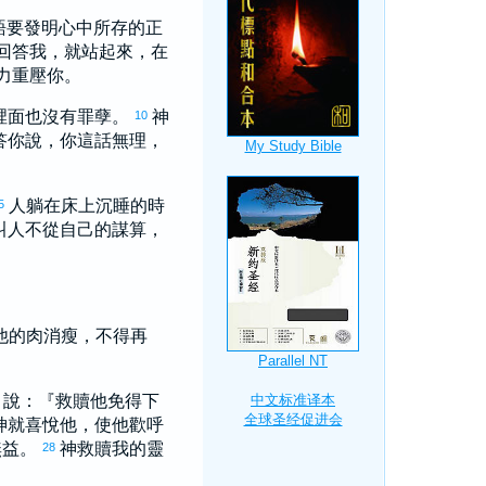
語要發明心中所存的正
回答我，就站起來，在
力重壓你。
裡面也沒有罪孽。
神
10
答你說，你這話無理，
人躺在床上沉睡的時
5
叫人不從自己的謀算，
他的肉消瘦，不得再
，說：『救贖他免得下
神就喜悅他，使他歡呼
無益。
神救贖我的靈
28