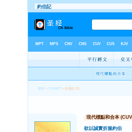
聖經
>
CUVMPT
> 約伯記 33
現代標點和合本 (CUVMP 
欲以誠實折服約伯