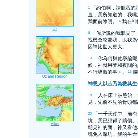
「
約伯
啊，請聽我的
1
直，我所知道的，我嘴
我面前陳明。
我在神
6
「你所說的我聽見了
8
找機會攻擊我，以我為
因神比世人更大。
「你為何與他爭論呢
13
候，神就用夢和夜間的
不行驕傲的事
，
攔
a
18
神懲人以苦乃為救其生
「人在床上被懲治，
19
見，先前不見的骨頭都
「一千天使中，若有
23
坑，我已經得了贖價
朝見神的面，神又看他
魂免入深坑，我的生命