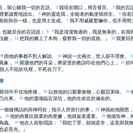
話，留心聽我一切的言語。
我現在開口，用舌發言。
我的言
2
3
唇要誠實地說出。
神的靈造我，全能者的氣使我得生。
你若
4
5
面前與你一樣，也是用土造成。
我不用威嚴驚嚇你，也不用勢
7
，也聽見你的言語說：
『我是清潔無過的，我是無辜的，在我
9
仇敵，
把我的腳上了木狗，窺察我一切的道路。』
我要回
11
12
？因他的事都不對人解說。
神說一次兩次，世人卻不理會。
14
1
異象，
開通他們的耳朵，將當受的教訓印在他們心上，
好
16
17
阻人不陷於坑裡，不死在刀下。
命
骨頭中不住地疼痛，
以致他的口厭棄食物，心厭惡美味。
20
21
凸出來。
他的靈魂臨近深坑，他的生命近於滅命的。
22
一個做傳話的與神同在，指示人所當行的事，
神就給他開恩
24
。』
他的肉要比孩童的肉更嫩，他就返老還童。
他禱告神，
25
26
為義。
他在人前歌唱說：『我犯了罪，顛倒是非，這竟與我
27
也必見光。』