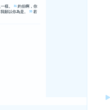
人一樣。
約伯
啊，你
31
因我願以你為是。
若
33